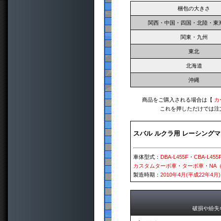
梱包の大きさ
関西・中国・四国・北陸・東
関東・九州
東北
北海道
沖縄
商品をご購入される場合は【
カ
これを押しただけでは注
スバル ルクラ用 レーシング
車体型式：
DBA-L455F
・
CBA-L455
カスタムターボ車
・
ターボ車
・
NA
製造時期：
2010年4月(平成22年4月)
破損や紛失