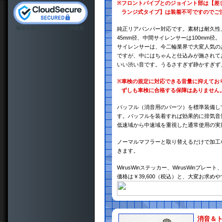
※
フロントパイプとのジョイント部は【差
ランジ式タイプ】は装着不可ですのでご
純正リアバンパー対応です。素材は耐久性、
45mm径、中間サイレンサーは100mm径。
サイレンサーは、今二輪業界で大変人気の
ですが、中にはちゃんと仕込みが施されて
いい渋い音です。うるさすぎず静かすぎず
※
車検の規定に対応できる音量に抑えてお
ずしも車検に合格する保障はありません
バッフル（消音用のパーツ）を標準装備し
す。バッフルを装着すれば効果的に排気音
低速域から中速域を重視した通常使用の実
ノーマルマフラーと取り替えるだけで加工
きます。
WirusWinステッカー、WirusWin
価格は￥39,600（税込）と、大変お求め
消音＆