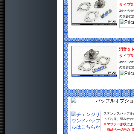
タイプ2
3db〜
の改善に
消音＆
タイプ3
3db〜
の改善に
ステンレスバッフル
っており、組み合わ
※マフラー形状によ
商品ページ内の【