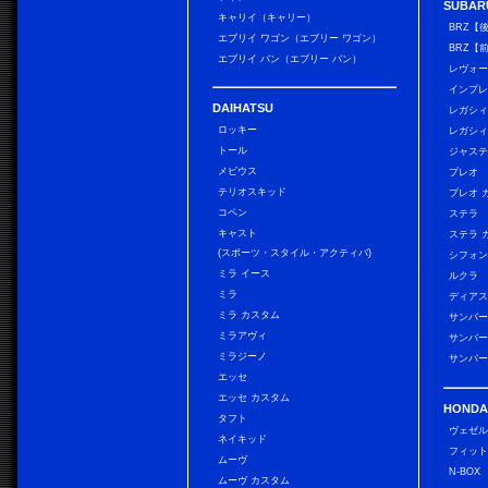
SUBAR
キャリイ（キャリー）
BRZ【
エブリイ ワゴン（エブリー ワゴン）
BRZ【
エブリイ バン（エブリー バン）
レヴォ
インプレ
DAIHATSU
レガシィ
ロッキー
レガシィ
トール
ジャス
メビウス
プレオ
テリオスキッド
プレオ 
コペン
ステラ
キャスト
ステラ 
(スポーツ・スタイル・アクティバ)
シフォン
ミラ イース
ルクラ
ミラ
ディアス
ミラ カスタム
サンバー
ミラアヴィ
サンバー
ミラジーノ
サンバー
エッセ
エッセ カスタム
HONDA
タフト
ヴェゼ
ネイキッド
フィッ
ムーヴ
N-BOX
ムーヴ カスタム