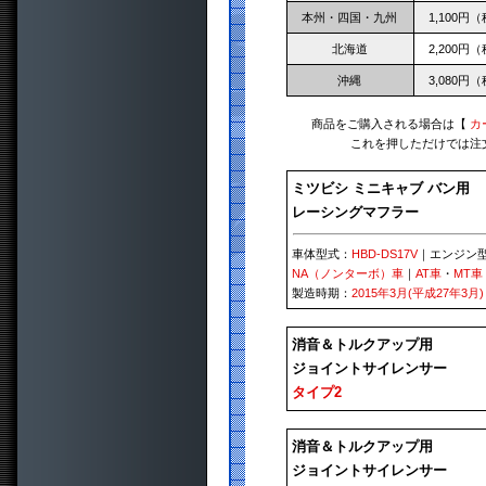
本州・四国・九州
1,100円
北海道
2,200円
沖縄
3,080円
商品をご購入される場合は【
カ
これを押しただけでは注
ミツビシ ミニキャブ バン用
レーシングマフラー
車体型式：
HBD-DS17V
｜エンジン
NA（ノンターボ）車
｜
AT車
・
MT車
製造時期：
2015年3月(平成27年3月)
消音＆トルクアップ用
ジョイントサイレンサー
タイプ2
消音＆トルクアップ用
ジョイントサイレンサー