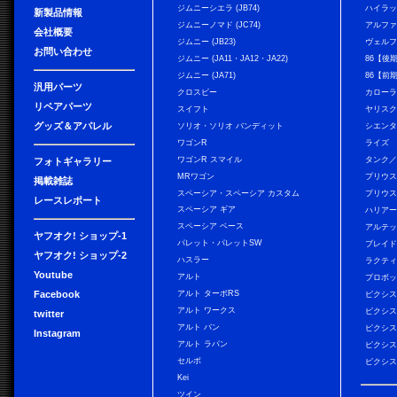
ジムニーシエラ (JB74)
ハイラ
新製品情報
ジムニーノマド (JC74)
アルフ
会社概要
ジムニー (JB23)
ヴェル
お問い合わせ
ジムニー (JA11・JA12・JA22)
86【後
ジムニー (JA71)
86【前
汎用パーツ
クロスビー
カローラ
リペアパーツ
スイフト
ヤリス
グッズ＆アパレル
ソリオ・ソリオ バンディット
シエン
ワゴンR
ライズ
ワゴンR スマイル
タンク
フォトギャラリー
MRワゴン
プリウ
掲載雑誌
スペーシア・スペーシア カスタム
プリウス
レースレポート
スペーシア ギア
ハリア
スペーシア ベース
アルテ
ヤフオク! ショップ-1
パレット・パレットSW
ブレイ
ヤフオク! ショップ-2
ハスラー
ラクテ
Youtube
アルト
プロボ
Facebook
アルト ターボRS
ピクシス
アルト ワークス
ピクシス
twitter
アルト バン
ピクシス
Instagram
アルト ラパン
ピクシス
セルボ
ピクシス
Kei
ツイン