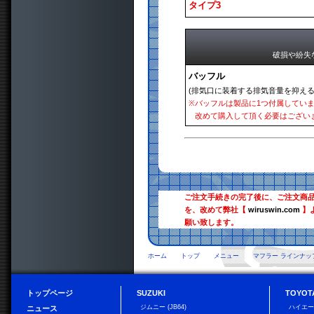
タイプ3
破損や紛失
バッフル
(排気口に装着する排気音量を抑える
※
バッフルは製品に1つ付属してい
改めて購入して頂く必要はござい
ご注文手続きの完了後に、ご注文商
を、改めて弊社【
wiruswin.com
】
願い致します。
ホーム
トップ
メニュー
マフラー ラインナッ
トップページ
SUZUKI
TOYOT
ジムニー (JB64)
ハイエ
ニュース