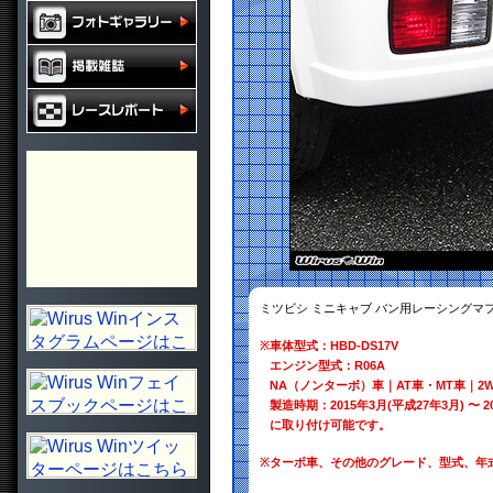
ミツビシ ミニキャブ バン用レーシングマ
※
車体型式：HBD-DS17V
エンジン型式：R06A
NA（ノンターボ）車｜AT車・MT車｜2W
製造時期：2015年3月(平成27年3月) 〜 2
に取り付け可能です。
※
ターボ車、その他のグレード、型式、年