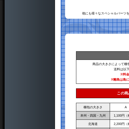
他にも様々なスペシャルパーツ
商品の大きさによって梱
送料は以
※料
※離島は島
この商
梱包の大きさ
A
本州・四国・九州
1,100円
北海道
2,200円