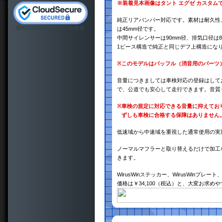
※装着見本画像はタント エグゼ カスタム
純正リアバンパー対応です。素材は耐久性、
は45mm径です。
中間サイレンサーは90mm径、排気口径は8
1ピース構造で純正と同じデフ上構造にな
※
このモデルはバッフル（消音用のパーツ
音量につきましては車検対応の登録はして
で、公道でも安心して走行できます。音質
※
車検の規定に対応できる音量に抑えてお
ずしも車検に合格する保障はありません
低速域から中速域を重視した通常使用の実
ノーマルマフラーと取り替えるだけで加工
きます。
WirusWinステッカー、WirusWinプ
価格は￥34,100（税込）と、大変お求め