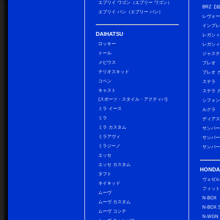
エブリイ ワゴン（エブリー ワゴン）
BRZ【
エブリイ バン（エブリー バン）
レヴォ
インプレ
DAIHATSU
レガシィ
ロッキー
レガシィ
トール
ジャス
メビウス
プレオ
テリオスキッド
プレオ 
コペン
ステラ
キャスト
ステラ 
(スポーツ・スタイル・アクティバ)
シフォン
ミラ イース
ルクラ
ミラ
ディアス
ミラ カスタム
サンバー
ミラアヴィ
サンバー
ミラジーノ
サンバー
エッセ
エッセ カスタム
HONDA
タフト
ヴェゼ
ネイキッド
フィッ
ムーヴ
N-BOX
ムーヴ カスタム
N-BOX 
ムーヴ コンテ
N-WGN