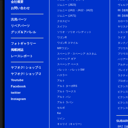
会社概要
ジムニー (JB23)
ヴェル
お問い合わせ
ジムニー (JA11・JA12・JA22)
86【後
ジムニー (JA71)
86【前
汎用パーツ
クロスビー
カローラ
リペアパーツ
スイフト
ヤリス
グッズ＆アパレル
ソリオ・ソリオ バンディット
シエン
ワゴンR
ライズ
ワゴンR スマイル
タンク
フォトギャラリー
MRワゴン
プリウ
掲載雑誌
スペーシア・スペーシア カスタム
プリウス
レースレポート
スペーシア ギア
ハリア
スペーシア ベース
アルテ
ヤフオク! ショップ-1
パレット・パレットSW
ブレイ
ヤフオク! ショップ-2
ハスラー
ラクテ
Youtube
アルト
プロボ
Facebook
アルト ターボRS
ピクシス
アルト ワークス
ピクシス
twitter
アルト バン
ピクシス
Instagram
アルト ラパン
ピクシス
セルボ
ピクシス
Kei
ツイン
SUBAR
キャリイ（キャリー）
BRZ【