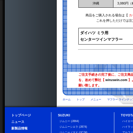
沖縄
3,080円
商品をご購入される場合は【
カ
これを押しただけでは注
ダイハツ ミラ用
センターツインマフラー
ご注文手続きの完了後に、ご注文商
を、改めて弊社【
wiruswin.com
】
願い致します。
ホーム
トップ
メニュー
マフラー ラインナッ
トップページ
SUZUKI
TOYOT
ジムニー (JB64)
ハイエ
ニュース
ジムニーシエラ (JB74)
ハイラ
新製品情報
ジムニーノマド (JC74)
アルフ