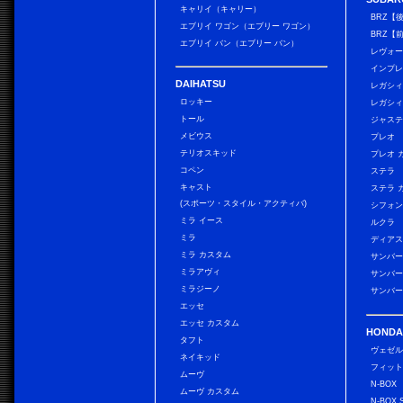
キャリイ（キャリー）
BRZ【
エブリイ ワゴン（エブリー ワゴン）
BRZ【
エブリイ バン（エブリー バン）
レヴォ
インプレ
DAIHATSU
レガシィ
ロッキー
レガシィ
トール
ジャス
メビウス
プレオ
テリオスキッド
プレオ 
コペン
ステラ
キャスト
ステラ 
(スポーツ・スタイル・アクティバ)
シフォン
ミラ イース
ルクラ
ミラ
ディアス
ミラ カスタム
サンバー
ミラアヴィ
サンバー
ミラジーノ
サンバー
エッセ
エッセ カスタム
HONDA
タフト
ヴェゼ
ネイキッド
フィッ
ムーヴ
N-BOX
ムーヴ カスタム
N-BOX 