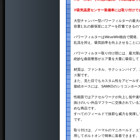
※
吸気温度センサー装備車には取り付けで
大型チャンバー型パワーフィルターの最大
容量1.1Lの膨張室にエアーを貯蓄できる
パワーフィルターはWirusWIn独自で
乱流を抑え、吸気効率を向上させることに
パワーフィルター取り付け部には、最大限
絶妙な曲面整形がエア量を大量に吸収して
材質は、ファンネル、サクションパイプ、
ス製です。
また、見た目でもカスタム性をアピールす
接続ホースには、SAMKOのシリコンホー
性能面ではアクセルワークが向上し低中速
抜けのいい外品マフラーに交換されている
めな商品です。
すべてのフィールドで抜群な威力を発揮し
です。
取り付けは、ノーマルのマニホールド、エ
用してボルトオンで簡単に装着できます。