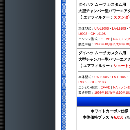
ダイハツ ムーヴ カスタム用
大型チャンバー型パワーエアク
【 エアフィルター：
スタンダ
車体型式：
UA-L900S
・
LA-L910S
・
L900S
・
GH-L910S
エンジン型式：
EF-VE
｜
NA（ノン
製造時期：
1998年10月(平成10年10
ダイハツ ムーヴ カスタム用
大型チャンバー型パワーエアク
【 エアフィルター：
ショート
車体型式：
UA-L900S
・
LA-L910S
・
L900S
・
GH-L910S
エンジン型式：
EF-VE
｜
NA（ノン
製造時期：
1998年10月(平成10年10
ホワイトカーボン仕様
本体価格プラス ￥
6,050
（税