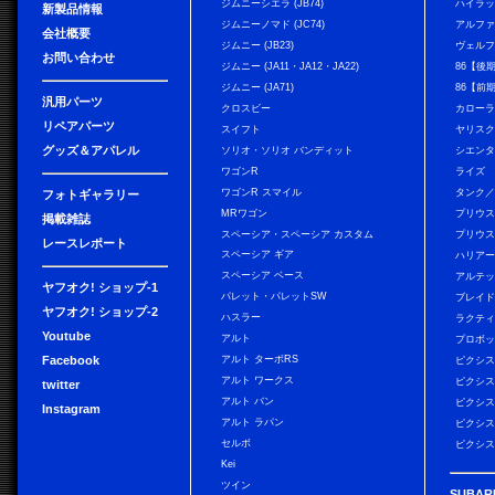
ジムニーシエラ (JB74)
ハイラ
新製品情報
ジムニーノマド (JC74)
アルフ
会社概要
ジムニー (JB23)
ヴェル
お問い合わせ
ジムニー (JA11・JA12・JA22)
86【後
ジムニー (JA71)
86【前
汎用パーツ
クロスビー
カローラ
リペアパーツ
スイフト
ヤリス
グッズ＆アパレル
ソリオ・ソリオ バンディット
シエン
ワゴンR
ライズ
ワゴンR スマイル
タンク
フォトギャラリー
MRワゴン
プリウ
掲載雑誌
スペーシア・スペーシア カスタム
プリウス
レースレポート
スペーシア ギア
ハリア
スペーシア ベース
アルテ
ヤフオク! ショップ-1
パレット・パレットSW
ブレイ
ヤフオク! ショップ-2
ハスラー
ラクテ
Youtube
アルト
プロボ
Facebook
アルト ターボRS
ピクシス
アルト ワークス
ピクシス
twitter
アルト バン
ピクシス
Instagram
アルト ラパン
ピクシス
セルボ
ピクシス
Kei
ツイン
SUBAR