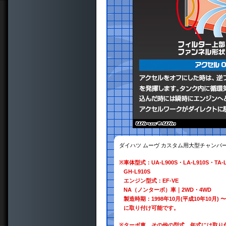
ダイハツ ムーヴ カスタム用大型チャンバー
※
車体型式：UA-L900S・LA-L910S・TA-L9
GH-L910S
エンジン型式：EF-VE
NA（ノンターボ）車｜2WD・4WD
製造時期：1998年10月(平成10年10月) 〜 
に取り付け可能です。
※
ターボ車、その他の型式、年式には取り