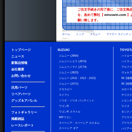
ご注文手続きの完了後に、ご注文商
を、改めて弊社【
wiruswin.com
】
願い致します。
ホーム
トップ
メニュー
マフラー ラインナッ
トップページ
SUZUKI
TOYOT
ジムニー (JB64)
ハイエ
ニュース
ジムニーシエラ (JB74)
ハイラ
新製品情報
ジムニーノマド (JC74)
アルフ
会社概要
ジムニー (JB23)
ヴェル
お問い合わせ
ジムニー (JA11・JA12・JA22)
86【後
ジムニー (JA71)
86【前
汎用パーツ
クロスビー
カローラ
リペアパーツ
スイフト
ヤリス
グッズ＆アパレル
ソリオ・ソリオ バンディット
シエン
ワゴンR
ライズ
ワゴンR スマイル
タンク
フォトギャラリー
MRワゴン
プリウ
掲載雑誌
スペーシア・スペーシア カスタム
プリウス
レースレポート
スペーシア ギア
ハリア