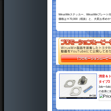
WirusWinステッカー、WirusWinプレート
価格は￥70,000（税抜）と、大変お求め
消音＆
タイプ2
3db〜
の改善に