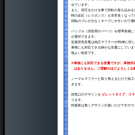
せています。
また、排圧をかける事で回転の落ち込みを
時の反応（レスポンス）も非常良くなって
回転のブレが少なくキープしやすいので運
バッフル（消音用のパーツ）を標準装備し
が選択できます。
近接排気音量は純正マフラーが85dBに対
車検にも対応できる静かな音量にしていま
地よい低音です。
※
車検にも対応できる音量ですが、車検対
はありません。ご理解のほどよろしくお
ノーマルマフラーと取り替えるだけで加工
きます。
排気口のデザインを
ビレットタイプ
、
スラ
ります。
性能差は無くデザインの違いだけですので