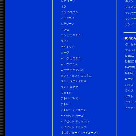
ミラ イース
ルクラ
ミラ
ディアス
ミラ カスタム
サンバー
ミラアヴィ
サンバー
ミラジーノ
サンバー
エッセ
エッセ カスタム
HONDA
タフト
ヴェゼ
ネイキッド
フィッ
ムーヴ
N-BOX
ムーヴ カスタム
N-BOX 
ムーヴ コンテ
N-WGN
ムーヴ キャンバス
N-ONE
タント・タント カスタム
N-VAN
タント ファンクロス
バモス
タント エグゼ
ライフ
ウェイク
ゼスト
アトレーワゴン
アクティ
アトレー
アクティ
アトレー デッキバン
ハイゼット カーゴ
ハイゼット デッキバン
ハイゼット トラック
【スタンダード・ハイルーフ】