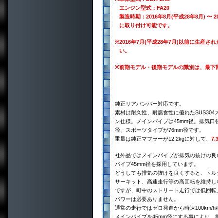
エンジン型式：FA20
製造時期：2016年8月(平成28年8月) 〜 
に取り付け可能です。
※
2016年7月(平成28年7月)以前に生
い。
※
前期モデル・後期モデルの識別は、最下
純正リアバンパー対応です。
素材は耐久性、耐腐食性に優れたSUS30
ン仕様。メインパイプは45mm径。排気口径
径、スポーツタイプが76mm径です。
重量は純正マフラーが12.2kgに対して、
7.
社外品ではメインパイプが排気の抜けの良
パイプ45mm径を採用しています。
どうしても排気の抜けを良くすると、トル
サーキット、高速走行等の高回転を維持し
ですが、町中のストリート走行では低回転
パワーは必要ありません。
通常の走行ではゼロ発進から時速100km
メインパイプを45mm径にする事により