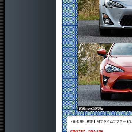
トヨタ 86【後期】用プライムマフラー 
※
車体型式：DBA-ZN6