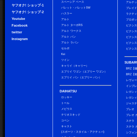
スペーシア ベース
アルテ
ヤフオク! ショップ-1
パレット・パレットSW
ブレイ
ヤフオク! ショップ-2
ハスラー
ラクテ
Youtube
アルト
プロボ
Facebook
アルト ターボRS
ピクシス
アルト ワークス
ピクシス
twitter
アルト バン
ピクシス
Instagram
アルト ラパン
ピクシス
セルボ
ピクシス
Kei
ツイン
SUBAR
キャリイ（キャリー）
BRZ【
エブリイ ワゴン（エブリー ワゴン）
BRZ【
エブリイ バン（エブリー バン）
レヴォ
インプレ
DAIHATSU
レガシィ
ロッキー
レガシィ
トール
ジャス
メビウス
プレオ
テリオスキッド
プレオ 
コペン
ステラ
キャスト
ステラ 
(スポーツ・スタイル・アクティバ)
シフォン