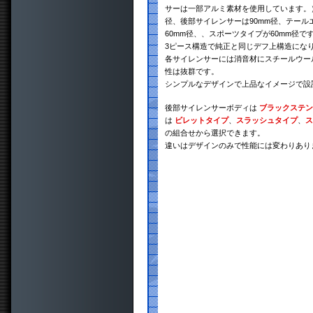
サーは一部アルミ素材を使用しています。）
径、後部サイレンサーは90mm径、テール
60mm径、、スポーツタイプが60mm径で
3ピース構造で純正と同じデフ上構造にな
各サイレンサーには消音材にスチールウー
性は抜群です。
シンプルなデザインで上品なイメージで設
後部サイレンサーボディは
ブラックステン
は
ビレットタイプ
、
スラッシュタイプ
、
ス
の組合せから選択できます。
違いはデザインのみで性能には変わりあり