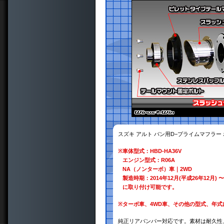
スズキ アルト バン用D−プライムマフラー
※
車体型式：HBD-HA36V
エンジン型式：R06A
NA（ノンターボ）車｜2WD
製造時期：2014年12月(平成26年12月) 〜
に取り付け可能です。
※
ターボ車、4WD車、その他の型式、年
純正リアバンパー対応です。素材は耐久性、