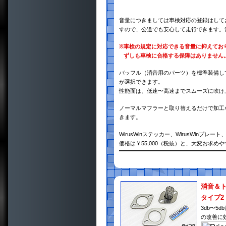
音量につきましては車検対応の登録はして
すので、公道でも安心して走行できます。
※
車検の規定に対応できる音量に抑えてお
ずしも車検に合格する保障はありません
バッフル（消音用のパーツ）を標準装備し
が選択できます。
性能面は、低速〜高速までスムーズに吹け
ノーマルマフラーと取り替えるだけで加工
きます。
WirusWinステッカー、WirusWin
価格は￥55,000（税抜）と、大変お求め
消音＆
タイプ2
3db〜
の改善に