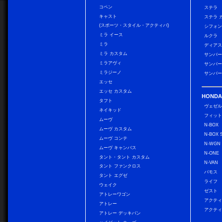
コペン
ステラ
キャスト
ステラ 
(スポーツ・スタイル・アクティバ)
シフォン
ミラ イース
ルクラ
ミラ
ディアス
ミラ カスタム
サンバー
ミラアヴィ
サンバー
ミラジーノ
サンバー
エッセ
エッセ カスタム
HONDA
タフト
ヴェゼ
ネイキッド
フィッ
ムーヴ
N-BOX
ムーヴ カスタム
N-BOX 
ムーヴ コンテ
N-WGN
ムーヴ キャンバス
N-ONE
タント・タント カスタム
N-VAN
タント ファンクロス
バモス
タント エグゼ
ライフ
ウェイク
ゼスト
アトレーワゴン
アクティ
アトレー
アクティ
アトレー デッキバン