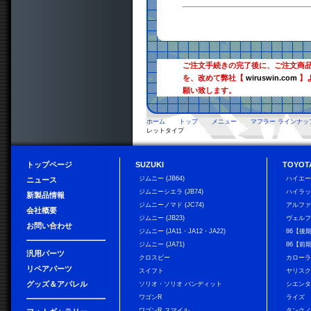
ご注文手続きの完了後に、ご注文商
を、改めて弊社【
wiruswin.com
】
願い致します。
ホーム
トップ
メニュー
マフラー ラインナッ
レットタイプ
トップページ
SUZUKI
TOYOT
ジムニー (JB64)
ハイエ
ニュース
ジムニーシエラ (JB74)
ハイラ
新製品情報
ジムニーノマド (JC74)
アルフ
会社概要
ジムニー (JB23)
ヴェル
お問い合わせ
ジムニー (JA11・JA12・JA22)
86【後
ジムニー (JA71)
86【前
汎用パーツ
クロスビー
カローラ
リペアパーツ
スイフト
ヤリス
グッズ＆アパレル
ソリオ・ソリオ バンディット
シエン
ワゴンR
ライズ
ワゴンR スマイル
タンク