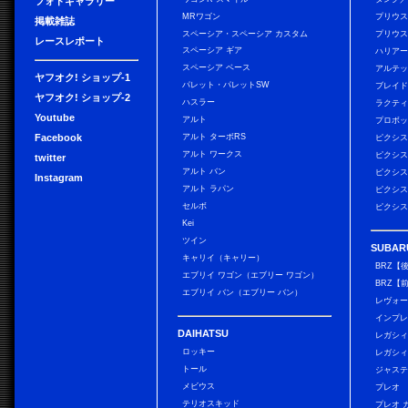
フォトギャラリー
MRワゴン
プリウ
掲載雑誌
スペーシア・スペーシア カスタム
プリウス
レースレポート
スペーシア ギア
ハリア
スペーシア ベース
アルテ
ヤフオク! ショップ-1
パレット・パレットSW
ブレイ
ヤフオク! ショップ-2
ハスラー
ラクテ
Youtube
アルト
プロボ
Facebook
アルト ターボRS
ピクシス
アルト ワークス
ピクシス
twitter
アルト バン
ピクシス
Instagram
アルト ラパン
ピクシス
セルボ
ピクシス
Kei
ツイン
SUBAR
キャリイ（キャリー）
BRZ【
エブリイ ワゴン（エブリー ワゴン）
BRZ【
エブリイ バン（エブリー バン）
レヴォ
インプレ
DAIHATSU
レガシィ
ロッキー
レガシィ
トール
ジャス
メビウス
プレオ
テリオスキッド
プレオ 