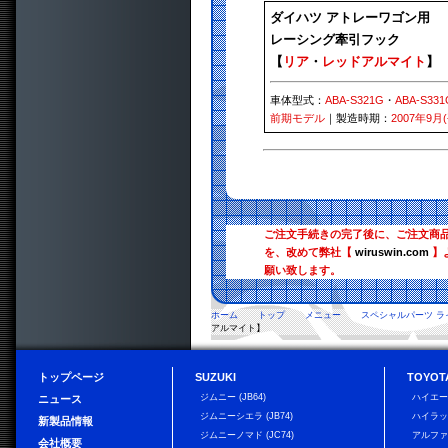
ダイハツ アトレーワゴン用
レーシング牽引フック
【
リア
・
レッドアルマイト
】
車体型式：
ABA-S321G
・
ABA-S331
前期モデル
｜製造時期：
2007年9月
ご注文手続きの完了後に、ご注文商
を、改めて弊社【
wiruswin.com
】
願い致します。
ホーム
トップ
メニュー
スペシャルパーツ ラ
アルマイト】
トップページ
SUZUKI
TOYOT
ジムニー (JB64)
ハイエ
ニュース
ジムニーシエラ (JB74)
ハイラ
新製品情報
ジムニーノマド (JC74)
アルフ
会社概要