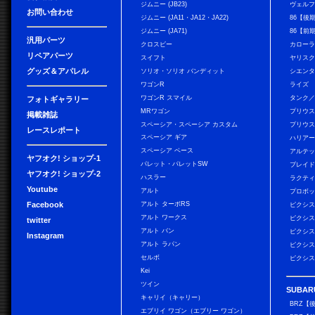
ジムニー (JB23)
ヴェル
お問い合わせ
ジムニー (JA11・JA12・JA22)
86【後
ジムニー (JA71)
86【前
汎用パーツ
クロスビー
カローラ
リペアパーツ
スイフト
ヤリス
グッズ＆アパレル
ソリオ・ソリオ バンディット
シエン
ワゴンR
ライズ
ワゴンR スマイル
タンク
フォトギャラリー
MRワゴン
プリウ
掲載雑誌
スペーシア・スペーシア カスタム
プリウス
レースレポート
スペーシア ギア
ハリア
スペーシア ベース
アルテ
ヤフオク! ショップ-1
パレット・パレットSW
ブレイ
ヤフオク! ショップ-2
ハスラー
ラクテ
Youtube
アルト
プロボ
Facebook
アルト ターボRS
ピクシス
アルト ワークス
ピクシス
twitter
アルト バン
ピクシス
Instagram
アルト ラパン
ピクシス
セルボ
ピクシス
Kei
ツイン
SUBAR
キャリイ（キャリー）
BRZ【
エブリイ ワゴン（エブリー ワゴン）