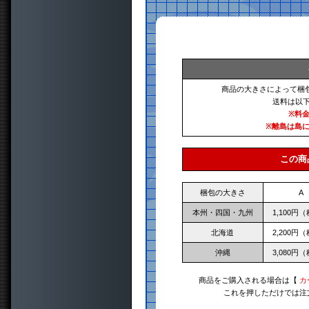
商品の大きさによって梱
送料は以
※料
※離島は島
この商
梱包の大きさ
A
本州・四国・九州
1,100円
北海道
2,200円
沖縄
3,080円
商品をご購入される場合は【
カ
これを押しただけでは注