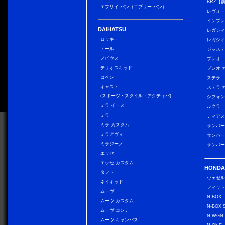
BRZ【
エブリイ バン（エブリー バン）
レヴォ
インプレ
DAIHATSU
レガシィ
ロッキー
レガシィ
トール
ジャス
メビウス
プレオ
テリオスキッド
プレオ 
コペン
ステラ
キャスト
ステラ 
(スポーツ・スタイル・アクティバ)
シフォン
ミラ イース
ルクラ
ミラ
ディアス
ミラ カスタム
サンバー
ミラアヴィ
サンバー
ミラジーノ
サンバー
エッセ
エッセ カスタム
HONDA
タフト
ヴェゼ
ネイキッド
フィッ
ムーヴ
N-BOX
ムーヴ カスタム
N-BOX 
ムーヴ コンテ
N-WGN
ムーヴ キャンバス