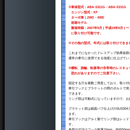
※
車体型式：ABA-S321G・ABA-S331G
エンジン型式：KF
ターボ車｜2WD・4WD
前期モデル
製造時期：2007年9月 ( 平成19年9月 ) 〜 
に取り付け可能です。
※
その他の型式、年式には取り付けできま
これまでになかったドレスアップ効果抜群
通常の牽引に使用できる強度に仕上げてい
※
横転、脱輪、転落等の非常時のレスキュ
恐れがありますのでご注意下さい。
固定する穴を複数ご用意しており、取り付
牽引フックとブラケットの間のボルトで突き
できます。
リング部は可動式になっていますので、お
ブラケット部は鏡面バフ仕上げのSUS30
ます。
牽引フックはアルミ製でリング部はレッド
す。
各部の寸法はフック板厚10mm、内径50m