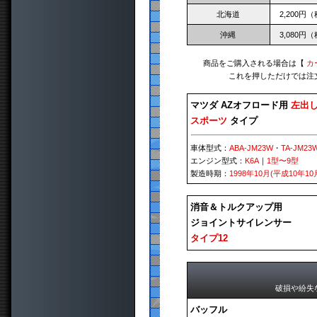
北海道
2,200円
沖縄
3,080円
商品をご購入される場合は【
カ
これを押しただけでは注
マツダ AZオフロード用
左出
スポーツ
タイプ
車体型式：
ABA-JM23W
・
TA-JM23
エンジン型式：
K6A
｜
1型〜9型
製造時期：
1998年10月(平成10年10
消音＆トルクアップ用
ジョイントサイレンサー
タイプ12
破損や紛失
バッフル