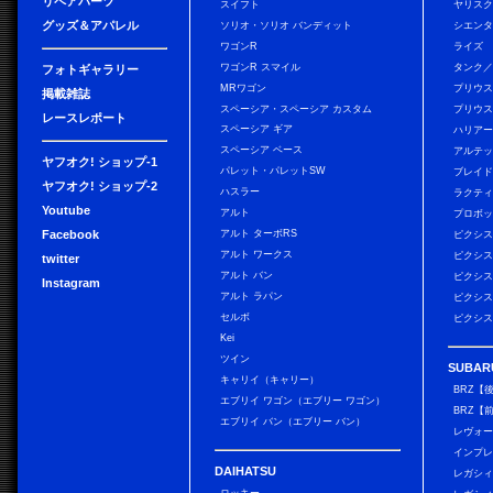
リペアパーツ
スイフト
ヤリス
グッズ＆アパレル
ソリオ・ソリオ バンディット
シエン
ワゴンR
ライズ
ワゴンR スマイル
タンク
フォトギャラリー
MRワゴン
プリウ
掲載雑誌
スペーシア・スペーシア カスタム
プリウス
レースレポート
スペーシア ギア
ハリア
スペーシア ベース
アルテ
ヤフオク! ショップ-1
パレット・パレットSW
ブレイ
ヤフオク! ショップ-2
ハスラー
ラクテ
Youtube
アルト
プロボ
Facebook
アルト ターボRS
ピクシス
アルト ワークス
ピクシス
twitter
アルト バン
ピクシス
Instagram
アルト ラパン
ピクシス
セルボ
ピクシス
Kei
ツイン
SUBAR
キャリイ（キャリー）
BRZ【
エブリイ ワゴン（エブリー ワゴン）
BRZ【
エブリイ バン（エブリー バン）
レヴォ
インプレ
DAIHATSU
レガシィ