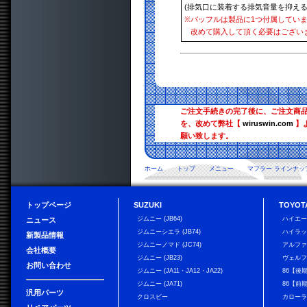
(排気口に装着する排気音量を抑える
※
バッフルは製品に1つ付属してい
改めて購入して頂く必要はござい
ご注文手続きの完了後に、ご注文商
を、改めて弊社【
wiruswin.com
】
願い致します。
ホーム
トップ
メニュー
マフラー ラインナッ
トップページ
SUZUKI
TOYOT
ジムニー (JB64)
ハイエ
ニュース
ジムニーシエラ (JB74)
ハイラ
新製品情報
ジムニーノマド (JC74)
アルフ
会社概要
ジムニー (JB23)
ヴェル
お問い合わせ
ジムニー (JA11・JA12・JA22)
86【後
ジムニー (JA71)
86【前
汎用パーツ
クロスビー
カローラ