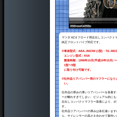
マツダ AZオフロード用左出しコンパクト
純正フロントパイプ対応です。
※
車体型式：ABA-JM23W (1型)・TA-JM23W
エンジン型式：K6A
製造時期：1998年10月(平成10年10月) 〜
1型〜9型
に取り付け可能です。
※
社外品リアバンパー用のマフラーになり
い。
社外品の厚みの薄いリアバンパーを装着す
ーが離れすぎてしまい、ビジュアル的にも
左出しコンパクトマフラー装着により、ボ
す。
社外品リアバンパーの厚みは各社違います
ら、サイレンサーの高さを合わせて製作い