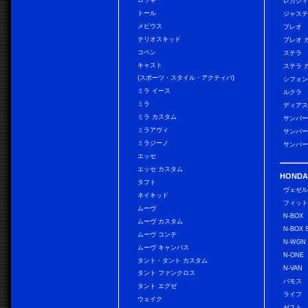
ロッキー
レガシィ
トール
ジャス
メビウス
プレオ
テリオスキッド
プレオ 
コペン
ステラ
キャスト
ステラ 
(スポーツ・スタイル・アクティバ)
シフォン
ミラ イース
ルクラ
ミラ
ディアス
ミラ カスタム
サンバー
ミラアヴィ
サンバー
ミラジーノ
サンバー
エッセ
エッセ カスタム
HONDA
タフト
ヴェゼ
ネイキッド
フィッ
ムーヴ
N-BOX
ムーヴ カスタム
N-BOX 
ムーヴ コンテ
N-WGN
ムーヴ キャンバス
N-ONE
タント・タント カスタム
N-VAN
タント ファンクロス
バモス
タント エグゼ
ライフ
ウェイク
ゼスト