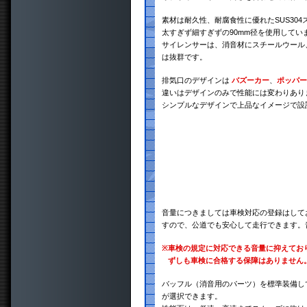
素材は耐久性、耐腐食性に優れたSUS30
太すぎず細すぎずの90mm径を使用してい
サイレンサーは、消音材にスチールウール
は抜群です。
排気口のデザインは
バズーカー
、
ポッパー
違いはデザインのみで性能には変わりあり
シンプルなデザインで上品なイメージで設
音量につきましては車検対応の登録はして
すので、公道でも安心して走行できます。
※
車検の規定に対応できる音量に抑えてお
ずしも車検に合格する保障はありません
バッフル（消音用のパーツ）を標準装備し
が選択できます。