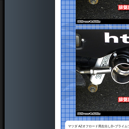
マツダ AZオフロード用左出しD−プライ