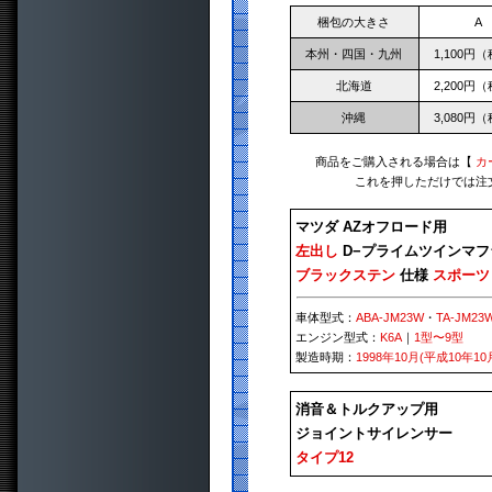
梱包の大きさ
A
本州・四国・九州
1,100円
北海道
2,200円
沖縄
3,080円
商品をご購入される場合は【
カ
これを押しただけでは注
マツダ AZオフロード用
左出し
D−プライムツインマフ
ブラックステン
仕様
スポーツ
車体型式：
ABA-JM23W
・
TA-JM23
エンジン型式：
K6A
｜
1型〜9型
製造時期：
1998年10月(平成10年10
消音＆トルクアップ用
ジョイントサイレンサー
タイプ12