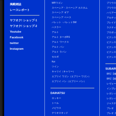
MRワゴン
プリウ
掲載雑誌
スペーシア・スペーシア カスタム
プリウス
レースレポート
スペーシア ギア
ハリア
スペーシア ベース
アルテ
ヤフオク! ショップ-1
パレット・パレットSW
ブレイ
ヤフオク! ショップ-2
ハスラー
ラクテ
Youtube
アルト
プロボ
Facebook
アルト ターボRS
ピクシス
アルト ワークス
ピクシス
twitter
アルト バン
ピクシス
Instagram
アルト ラパン
ピクシス
セルボ
ピクシス
Kei
ツイン
SUBAR
キャリイ（キャリー）
BRZ【
エブリイ ワゴン（エブリー ワゴン）
BRZ【
エブリイ バン（エブリー バン）
レヴォ
インプレ
DAIHATSU
レガシィ
ロッキー
レガシィ
トール
ジャス
メビウス
プレオ
テリオスキッド
プレオ 