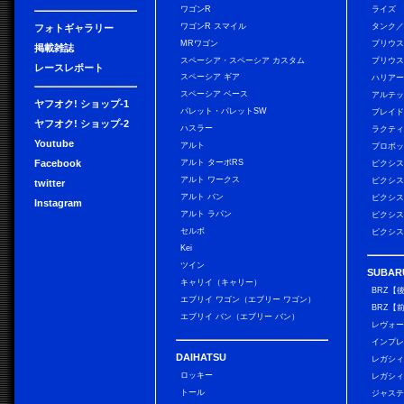
ワゴンR
ライズ
ワゴンR スマイル
タンク
フォトギャラリー
MRワゴン
プリウ
掲載雑誌
スペーシア・スペーシア カスタム
プリウス
レースレポート
スペーシア ギア
ハリア
スペーシア ベース
アルテ
ヤフオク! ショップ-1
パレット・パレットSW
ブレイ
ヤフオク! ショップ-2
ハスラー
ラクテ
Youtube
アルト
プロボ
Facebook
アルト ターボRS
ピクシス
アルト ワークス
ピクシス
twitter
アルト バン
ピクシス
Instagram
アルト ラパン
ピクシス
セルボ
ピクシス
Kei
ツイン
SUBAR
キャリイ（キャリー）
BRZ【
エブリイ ワゴン（エブリー ワゴン）
BRZ【
エブリイ バン（エブリー バン）
レヴォ
インプレ
DAIHATSU
レガシィ
ロッキー
レガシィ
トール
ジャス