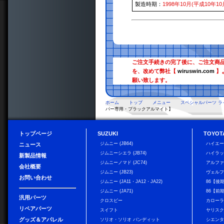
製造時期：
1998年10月(平成10年10
ご注文手続きの完了後に、ご注文商
を、改めて弊社【
wiruswin.com
】
願い致します。
ホーム
トップ
メニュー
スペシャルパーツ ラ
パー専用・ブラックアルマイト】
トップページ
SUZUKI
TOYOT
ジムニー (JB64)
ハイエ
ニュース
ジムニーシエラ (JB74)
ハイラ
新製品情報
ジムニーノマド (JC74)
アルフ
会社概要
ジムニー (JB23)
ヴェル
お問い合わせ
ジムニー (JA11・JA12・JA22)
86【後
ジムニー (JA71)
86【前
汎用パーツ
クロスビー
カローラ
リペアパーツ
スイフト
ヤリス
グッズ＆アパレル
ソリオ・ソリオ バンディット
シエン