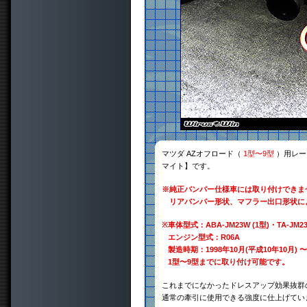
マツダ AZオフロード（
1型〜9型
）用レー
マイト】です。
※純正バンパー仕様車には取り付けできま
リアバンパー形状、マフラー出口形状に
※
車体型式：ABA-JM23W (1型)・TA-JM23W
エンジン型式：R06A
製造時期：1998年10月(平成10年10月) 〜
1型〜9型までに取り付け可能です。
これまでになかったドレスアップ効果抜群
通常の牽引に使用できる強度に仕上げてい