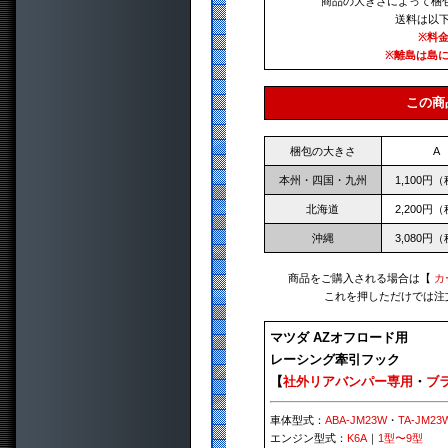
商品の大きさによって梱
送料は以
※料
※離島は島
この商
梱包の大きさ
A
本州・四国・九州
1,100円
北海道
2,200円
沖縄
3,080円
商品をご購入される場合は【
カ
これを押しただけでは注
マツダ AZオフロード用
レーシング牽引フック
【
社外リアバンパー専用
・
ブ
車体型式：
ABA-JM23W
・
TA-JM23
エンジン型式：
K6A
｜
1型〜9型