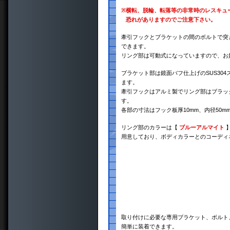
※
横転、脱輪、転落等の非常時のレスキュ
恐れがありますのでご注意下さい。
牽引フックとブラケットの間のボルトで突き
できます。
リング部は可動式になっていますので、お
ブラケット部は鏡面バフ仕上げのSUS30
ます。
牽引フックはアルミ製でリング部はブラッ
す。
各部の寸法はフック板厚10mm、内径50m
リング部のカラーは【
ブルーアルマイト
用意しており、ボディカラーとのコーディ
取り付けに必要な専用ブラケット、ボルト
簡単に装着できます。