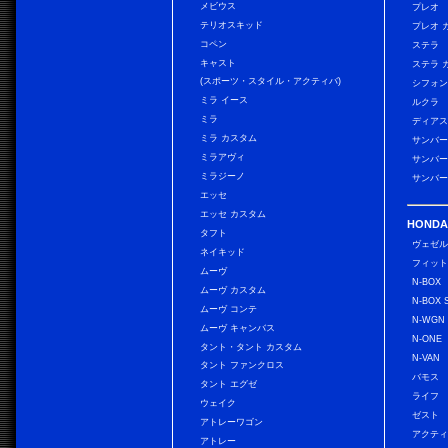
メビウス
プレオ
テリオスキッド
プレオ 
コペン
ステラ
キャスト
ステラ 
(スポーツ・スタイル・アクティバ)
シフォン
ミラ イース
ルクラ
ミラ
ディアス
ミラ カスタム
サンバー
ミラアヴィ
サンバー
ミラジーノ
サンバー
エッセ
エッセ カスタム
HONDA
タフト
ヴェゼ
ネイキッド
フィッ
ムーヴ
N-BOX
ムーヴ カスタム
N-BOX 
ムーヴ コンテ
N-WGN
ムーヴ キャンバス
N-ONE
タント・タント カスタム
N-VAN
タント ファンクロス
バモス
タント エグゼ
ライフ
ウェイク
ゼスト
アトレーワゴン
アクティ
アトレー