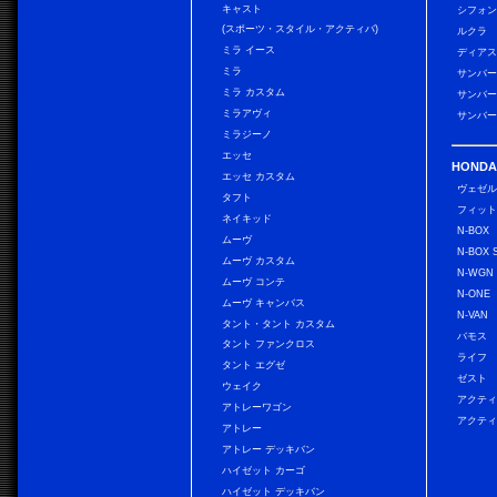
キャスト
シフォン
(スポーツ・スタイル・アクティバ)
ルクラ
ミラ イース
ディアス
ミラ
サンバー
ミラ カスタム
サンバー
ミラアヴィ
サンバー
ミラジーノ
エッセ
HONDA
エッセ カスタム
ヴェゼ
タフト
フィッ
ネイキッド
N-BOX
ムーヴ
N-BOX 
ムーヴ カスタム
N-WGN
ムーヴ コンテ
N-ONE
ムーヴ キャンバス
N-VAN
タント・タント カスタム
バモス
タント ファンクロス
ライフ
タント エグゼ
ゼスト
ウェイク
アクティ
アトレーワゴン
アクティ
アトレー
アトレー デッキバン
ハイゼット カーゴ
ハイゼット デッキバン