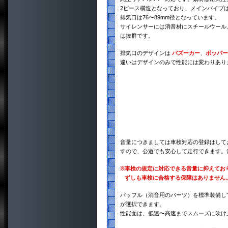
2ピース構造となっており、メインパイプは
排気口は76〜89mm径となっています。
サイレンサーには消音材にスチールウール
は抜群です。
排気口のデザインは
バズーカー
、
ポッパー
違いはデザインのみで性能には変わりあり
音量につきましては車検対応の登録はして
すので、公道でも安心して走行できます。
※
車検の規定に対応できる音量に抑えてお
ずしも車検に合格する保障はありません
バッフル（消音用のパーツ）を標準装備し
が選択できます。
性能面は、低速〜高速までスムーズに吹け