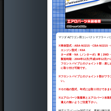
マツダ AZワゴン用コンパクトマフラー 
※
車体型式：ABA-MJ21S・CBA-MJ21S・C
エンジン型式：K6A
ターボ車・NA（ノンターボ）車｜2WD・
製造時期：2004年12月(平成16年12月)〜2
フロントパイプとのジョイント部：差し
に取り付け可能です。
※
フロントパイプとのジョイント部がフラ
い。
※
その他の型式、年式には取り付けできま
※
エアロパーツ装着車とエアロパーツ未装
違えの無いようご注意下さい。
純正リアバンパー対応です。素材は耐久性、