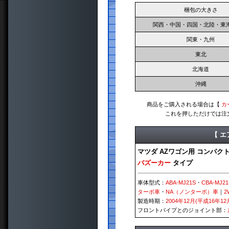
梱包の大きさ
関西・中国・四国・北陸・東
関東・九州
東北
北海道
沖縄
商品をご購入される場合は【
カ
これを押しただけでは注
【 エ
マツダ AZワゴン用 コンパク
バズーカー
タイプ
車体型式：
ABA-MJ21S
・
CBA-MJ21
ターボ車
・
NA（ノンターボ）車
｜
2
製造時期：
2004年12月(平成16年12
フロントパイプとのジョイント部：