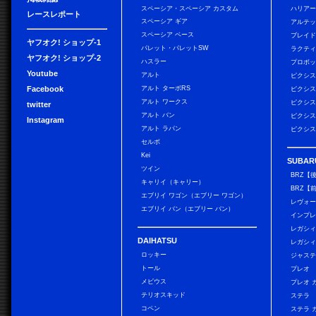
スペーシア・スペーシア カスタム
ハリア
レースレポート
スペーシア ギア
アルテ
スペーシア ベース
ブレイ
ヤフオク! ショップ-1
パレット・パレットSW
ラクテ
ヤフオク! ショップ-2
ハスラー
プロボ
Youtube
アルト
ピクシス
Facebook
アルト ターボRS
ピクシス
アルト ワークス
ピクシス
twitter
アルト バン
ピクシス
Instagram
アルト ラパン
ピクシス
セルボ
Kei
SUBAR
ツイン
BRZ【
キャリイ（キャリー）
BRZ【
エブリイ ワゴン（エブリー ワゴン）
レヴォ
エブリイ バン（エブリー バン）
インプレ
レガシィ
DAIHATSU
レガシィ
ロッキー
ジャス
トール
プレオ
メビウス
プレオ 
テリオスキッド
ステラ
コペン
ステラ 