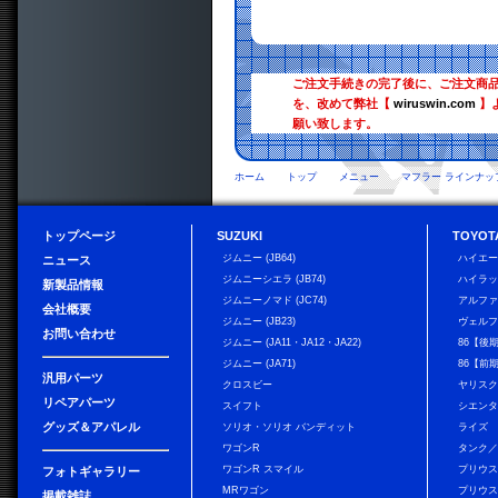
ご注文手続きの完了後に、ご注文商
を、改めて弊社【
wiruswin.com
】
願い致します。
ホーム
トップ
メニュー
マフラー ラインナッ
トップページ
SUZUKI
TOYOT
ジムニー (JB64)
ハイエ
ニュース
ジムニーシエラ (JB74)
ハイラ
新製品情報
ジムニーノマド (JC74)
アルフ
会社概要
ジムニー (JB23)
ヴェル
お問い合わせ
ジムニー (JA11・JA12・JA22)
86【後
ジムニー (JA71)
86【前
汎用パーツ
クロスビー
ヤリス
リペアパーツ
スイフト
シエン
グッズ＆アパレル
ソリオ・ソリオ バンディット
ライズ
ワゴンR
タンク
ワゴンR スマイル
プリウ
フォトギャラリー
MRワゴン
プリウス
掲載雑誌