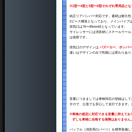
※
1型〜4型と5型〜6型それぞれ専用品と
純正リアバンパー対応です。素材は耐久性、
2ピース構造となっており、メインパイプは
排気口は76〜89mm径となっています。
サイレンサーには消音材にスチールウール
は抜群です。
排気口のデザインは
バズーカー
、
ポッパー
違いはデザインのみで性能には変わりあり
音量につきましては車検対応の登録はして
すので、公道でも安心して走行できます。
※
車検の規定に対応できる音量に抑えてお
ずしも車検に合格する保障はありません
バッフル（消音用のパーツ）を標準装備し