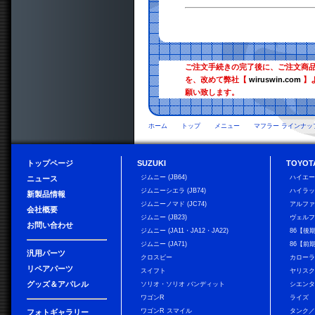
ご注文手続きの完了後に、ご注文商
を、改めて弊社【
wiruswin.com
】
願い致します。
ホーム
トップ
メニュー
マフラー ラインナッ
トップページ
SUZUKI
TOYOT
ジムニー (JB64)
ハイエ
ニュース
ジムニーシエラ (JB74)
ハイラ
新製品情報
ジムニーノマド (JC74)
アルフ
会社概要
ジムニー (JB23)
ヴェル
お問い合わせ
ジムニー (JA11・JA12・JA22)
86【後
ジムニー (JA71)
86【前
汎用パーツ
クロスビー
カローラ
リペアパーツ
スイフト
ヤリス
グッズ＆アパレル
ソリオ・ソリオ バンディット
シエン
ワゴンR
ライズ
ワゴンR スマイル
タンク
フォトギャラリー