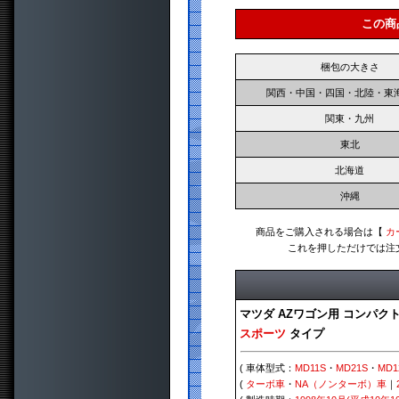
この商
梱包の大きさ
関西・中国・四国・北陸・東
関東・九州
東北
北海道
沖縄
商品をご購入される場合は【
カ
これを押しただけでは注
マツダ AZワゴン用 コンパク
スポーツ
タイプ
( 車体型式：
MD11S
・
MD21S
・
MD1
(
ターボ車
・
NA（ノンターボ）車
｜