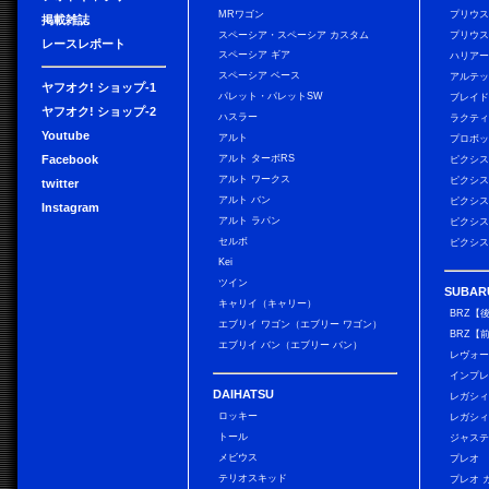
MRワゴン
プリウ
掲載雑誌
スペーシア・スペーシア カスタム
プリウス
レースレポート
スペーシア ギア
ハリア
スペーシア ベース
アルテ
ヤフオク! ショップ-1
パレット・パレットSW
ブレイ
ヤフオク! ショップ-2
ハスラー
ラクテ
Youtube
アルト
プロボ
Facebook
アルト ターボRS
ピクシス
アルト ワークス
ピクシス
twitter
アルト バン
ピクシス
Instagram
アルト ラパン
ピクシス
セルボ
ピクシス
Kei
ツイン
SUBAR
キャリイ（キャリー）
BRZ【
エブリイ ワゴン（エブリー ワゴン）
BRZ【
エブリイ バン（エブリー バン）
レヴォ
インプレ
DAIHATSU
レガシィ
ロッキー
レガシィ
トール
ジャス
メビウス
プレオ
テリオスキッド
プレオ 