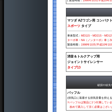
( 製造時期：
1998年10月(平成10年1
マツダ AZワゴン用 コンパク
スポーツ
タイプ
車体型式：
MD11S
・
MD21S
・
MD12
ターボ車
・
NA（ノンターボ）車
｜
2
製造時期：
1998年10月(平成10年10
消音＆トルクアップ用
ジョイントサイレンサー
タイプ13
破損や紛失
バッフル
(排気口に装着する排気音量を抑える
※
バッフルは製品に1つ付属してい
改めて購入して頂く必要はござい