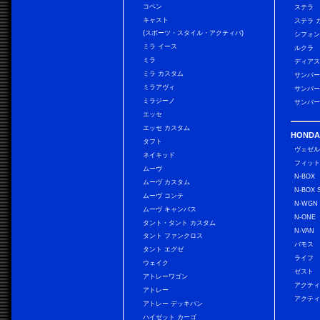
コペン
ステラ
キャスト
ステラ 
(スポーツ・スタイル・アクティバ)
シフォン
ミラ イース
ルクラ
ミラ
ディアス
ミラ カスタム
サンバー
ミラアヴィ
サンバー
ミラジーノ
サンバー
エッセ
エッセ カスタム
HONDA
タフト
ヴェゼ
ネイキッド
フィッ
ムーヴ
N-BOX
ムーヴ カスタム
N-BOX 
ムーヴ コンテ
N-WGN
ムーヴ キャンバス
N-ONE
タント・タント カスタム
N-VAN
タント ファンクロス
バモス
タント エグゼ
ライフ
ウェイク
ゼスト
アトレーワゴン
アクティ
アトレー
アクティ
アトレー デッキバン
ハイゼット カーゴ