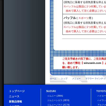
(排気口に装着する排気音量を抑える
※
バッフルは製品に1つ付属してい
改めて購入して頂く必要はござい
バッフル
(
スポーツ
用 )
(排気口に装着する排気音量を抑える
※
バッフルは製品に1つ付属してい
改めて購入して頂く必要はござい
ご注文手続きの完了後に、ご注文商
を、改めて弊社【
wiruswin.com
】
願い致します。
ホーム
トップ
メニュー
マフラー ラインナッ
トップページ
SUZUKI
TOYOT
ジムニー (JB64)
ハイエ
ニュース
ジムニーシエラ (JB74)
ハイラ
新製品情報
ジムニーノマド (JC74)
アルフ