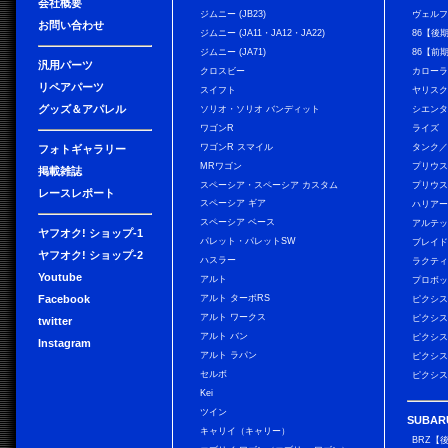
会社概要
ジムニー (JB23)
ヴェル
お問い合わせ
ジムニー (JA11・JA12・JA22)
86【後
ジムニー (JA71)
86【前
汎用パーツ
クロスビー
カローラ
リペアパーツ
スイフト
ヤリス
グッズ＆アパレル
ソリオ・ソリオ バンディット
シエン
ワゴンR
ライズ
ワゴンR スマイル
タンク
フォトギャラリー
MRワゴン
プリウ
掲載雑誌
スペーシア・スペーシア カスタム
プリウス
レースレポート
スペーシア ギア
ハリア
スペーシア ベース
アルテ
ヤフオク! ショップ-1
パレット・パレットSW
ブレイ
ヤフオク! ショップ-2
ハスラー
ラクテ
Youtube
アルト
プロボ
Facebook
アルト ターボRS
ピクシス
アルト ワークス
ピクシス
twitter
アルト バン
ピクシス
Instagram
アルト ラパン
ピクシス
セルボ
ピクシス
Kei
ツイン
SUBAR
キャリイ（キャリー）
BRZ【