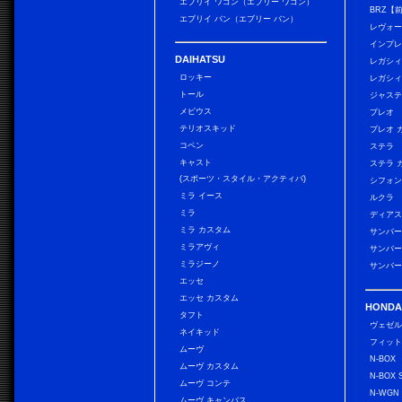
エブリイ ワゴン（エブリー ワゴン）
BRZ【
エブリイ バン（エブリー バン）
レヴォ
インプレ
DAIHATSU
レガシィ
ロッキー
レガシィ
トール
ジャス
メビウス
プレオ
テリオスキッド
プレオ 
コペン
ステラ
キャスト
ステラ 
(スポーツ・スタイル・アクティバ)
シフォン
ミラ イース
ルクラ
ミラ
ディアス
ミラ カスタム
サンバー
ミラアヴィ
サンバー
ミラジーノ
サンバー
エッセ
エッセ カスタム
HONDA
タフト
ヴェゼ
ネイキッド
フィッ
ムーヴ
N-BOX
ムーヴ カスタム
N-BOX 
ムーヴ コンテ
N-WGN
ムーヴ キャンバス