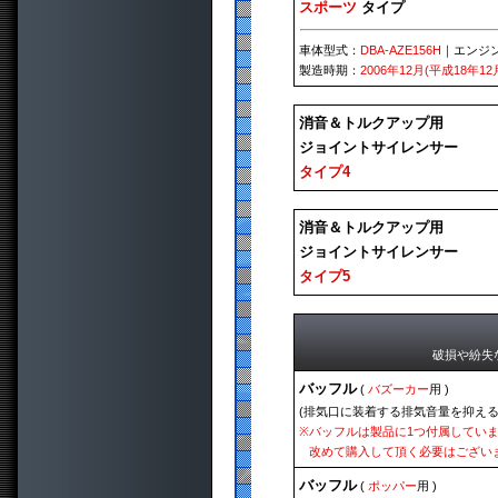
スポーツ
タイプ
車体型式：
DBA-AZE156H
｜エンジ
製造時期：
2006年12月(平成18年12
消音＆トルクアップ用
ジョイントサイレンサー
タイプ4
消音＆トルクアップ用
ジョイントサイレンサー
タイプ5
破損や紛失
バッフル
(
バズーカー
用 )
(排気口に装着する排気音量を抑える
※
バッフルは製品に1つ付属してい
改めて購入して頂く必要はござい
バッフル
(
ポッパー
用 )