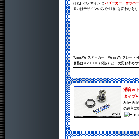
排気口のデザインは
バズーカー
、
ポッパー
違いはデザインのみで性能には変わりあり
WirusWinステッカー、WirusWinプレート
価格は￥20,000（税抜）と、大変お求め
消音＆
タイプ4
3db〜
の改善に