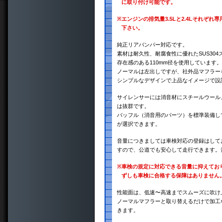
に取り付け可能です。
※
エンジンの排気量3.5Lと2.4Lそれぞ
下さい。
純正リアバンパー対応です。
素材は耐久性、耐腐食性に優れたSUS30
存在感のある110mm径を使用しています。
ノーマルは左出しですが、社外品マフラー
シンプルなデザインで上品なイメージで設
サイレンサーには消音材にスチールウール
は抜群です。
バッフル（消音用のパーツ）を標準装備し
が選択できます。
音量につきましては車検対応の登録はして
すので、公道でも安心して走行できます。
※
車検の規定に対応できる音量に抑えてお
ずしも車検に合格する保障はありません
性能面は、低速〜高速までスムーズに吹け
ノーマルマフラーと取り替えるだけで加工
きます。