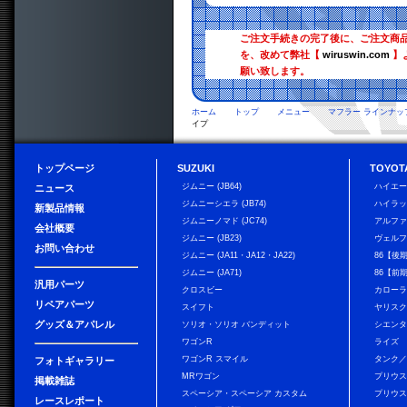
ご注文手続きの完了後に、ご注文商
を、改めて弊社【
wiruswin.com
】
願い致します。
ホーム
トップ
メニュー
マフラー ラインナッ
イプ
トップページ
SUZUKI
TOYOT
ジムニー (JB64)
ハイエ
ニュース
ジムニーシエラ (JB74)
ハイラ
新製品情報
ジムニーノマド (JC74)
アルフ
会社概要
ジムニー (JB23)
ヴェル
お問い合わせ
ジムニー (JA11・JA12・JA22)
86【後
ジムニー (JA71)
86【前
汎用パーツ
クロスビー
カローラ
リペアパーツ
スイフト
ヤリス
グッズ＆アパレル
ソリオ・ソリオ バンディット
シエン
ワゴンR
ライズ
ワゴンR スマイル
タンク
フォトギャラリー
MRワゴン
プリウ
掲載雑誌
スペーシア・スペーシア カスタム
プリウス
レースレポート