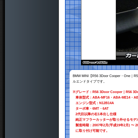
BMW MINI【R56 3Door Cooper・On
ルエンドタイプです。
※
グレード：R56 3Door Cooper｜R56 3Do
車体型式：ABA-MF16・ABA-ME14・AB
エンジン型式：N12B14A
ターボ車・6MT・6AT
2代目以降の右1本出し仕様
純正マフラーカッターが取り外せるモデ
製造時期：2007年2月(平成19年2月) 〜 2
に取り付け可能です。