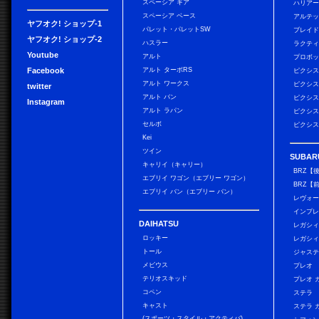
スペーシア ギア
ハリア
スペーシア ベース
アルテ
ヤフオク! ショップ-1
パレット・パレットSW
ブレイ
ヤフオク! ショップ-2
ハスラー
ラクテ
Youtube
アルト
プロボ
Facebook
アルト ターボRS
ピクシス
アルト ワークス
ピクシス
twitter
アルト バン
ピクシス
Instagram
アルト ラパン
ピクシス
セルボ
ピクシス
Kei
ツイン
SUBAR
キャリイ（キャリー）
BRZ【
エブリイ ワゴン（エブリー ワゴン）
BRZ【
エブリイ バン（エブリー バン）
レヴォ
インプレ
DAIHATSU
レガシィ
ロッキー
レガシィ
トール
ジャス
メビウス
プレオ
テリオスキッド
プレオ 
コペン
ステラ
キャスト
ステラ 
(スポーツ・スタイル・アクティバ)