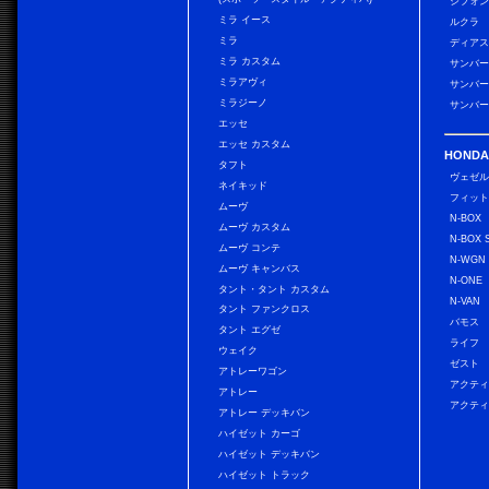
シフォン
ミラ イース
ルクラ
ミラ
ディアス
ミラ カスタム
サンバー
ミラアヴィ
サンバー
ミラジーノ
サンバー
エッセ
エッセ カスタム
HONDA
タフト
ヴェゼ
ネイキッド
フィッ
ムーヴ
N-BOX
ムーヴ カスタム
N-BOX 
ムーヴ コンテ
N-WGN
ムーヴ キャンバス
N-ONE
タント・タント カスタム
N-VAN
タント ファンクロス
バモス
タント エグゼ
ライフ
ウェイク
ゼスト
アトレーワゴン
アクティ
アトレー
アクティ
アトレー デッキバン
ハイゼット カーゴ
ハイゼット デッキバン
ハイゼット トラック