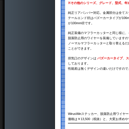
※
その他のシリーズ、グレード、型式、年
純正リアバンパー対応。金属部分は全てス
テールエンド径はバズーカータイプが106
が100mm径です。
純正装備のマフラーカッターと同じ様に、
脱落防止用のワイヤーを装備していますの
ノーマルマフラーカッターと取り替えるだ
ことができます。
排気口のデザインは
バズーカータイプ
、
ス
しております。
性能差は無くデザインの違いだけですので
WirusWinステッカー、脱落防止用ワイ
価格は￥13,500（税抜）と、大変お求め