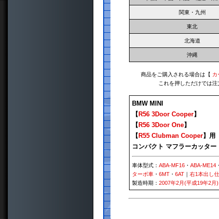
関東・九州
東北
北海道
沖縄
商品をご購入される場合は【
カ
これを押しただけでは注
BMW MINI
【
R56 3Door Cooper
】
【
R56 3Door One
】
【
R55 Clubman Cooper
】用
コンパクト マフラーカッター
車体型式：
ABA-MF16
・
ABA-ME14
ターボ車
・
6MT
・
6AT
｜
右1本出し
製造時期：
2007年2月(平成19年2月)