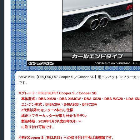
BMW MINI【F55,F56,F57 Cooper S ／Cooper SD】用コンパクト マフ
です。
※
グレード：F55,F56,F57 Cooper S ／Cooper SD
車体型式：DBA-XM20・DBA-XMJCW・DBA-XS20・DBA-WG20・LDA-XN
エンジン型式：B48A20A・B48A20B・B47C20A
2代目以降のセンター2本出し仕様
純正マフラーカッターが取り外せるモデル
製造時期：2016年3月(平成28年3月) 〜
に取り付け可能です。
※
初代Cooper S（R52,R53）への取り付け可否は未確認です。