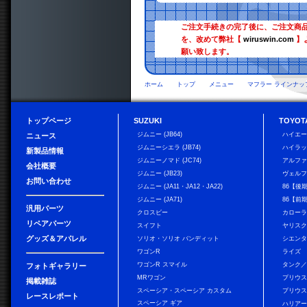
ご注文手続きの完了後に、ご注文商
を、改めて弊社【
wiruswin.com
】
願い致します。
ホーム
トップ
メニュー
マフラー ラインナッ
トップページ
SUZUKI
TOYOT
ジムニー (JB64)
ハイエ
ニュース
ジムニーシエラ (JB74)
ハイラ
新製品情報
ジムニーノマド (JC74)
アルフ
会社概要
ジムニー (JB23)
ヴェル
お問い合わせ
ジムニー (JA11・JA12・JA22)
86【後
ジムニー (JA71)
86【前
汎用パーツ
クロスビー
カローラ
リペアパーツ
スイフト
ヤリス
グッズ＆アパレル
ソリオ・ソリオ バンディット
シエン
ワゴンR
ライズ
ワゴンR スマイル
タンク
フォトギャラリー
MRワゴン
プリウ
掲載雑誌
スペーシア・スペーシア カスタム
プリウス
レースレポート
スペーシア ギア
ハリア