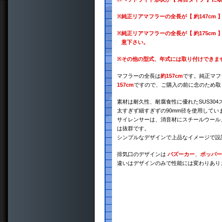
※
純正リアマフラーの全長が【 約147cm
※
純正リアマフラーの全長が【 約175cm 
意下さい。
※
その他の型式、年式には取り付けできま
マフラーの全長は
約157cm
です。純正マフ
157cm
ですので、ご購入の前に念のため取
素材は耐久性、耐腐食性に優れたSUS30
太すぎず細すぎずの90mm径を使用してい
サイレンサーは、消音材にスチールウール
は抜群です。
シンプルなデザインで上品なイメージで設
排気口のデザインは
バズーカー
、
ポッパー
違いはデザインのみで性能には変わりあり