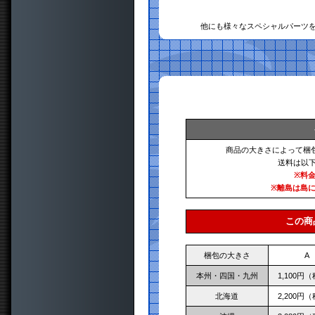
他にも様々なスペシャルパーツ
商品の大きさによって梱
送料は以
※料
※離島は島
この商
梱包の大きさ
A
本州・四国・九州
1,100円
北海道
2,200円