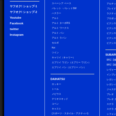
スペーシア ベース
アルテ
ヤフオク! ショップ-1
パレット・パレットSW
ブレイ
ヤフオク! ショップ-2
ハスラー
ラクテ
Youtube
アルト
プロボ
Facebook
アルト ターボRS
ピクシス
アルト ワークス
ピクシス
twitter
アルト バン
ピクシス
Instagram
アルト ラパン
ピクシス
セルボ
ピクシス
Kei
ツイン
SUBAR
キャリイ（キャリー）
BRZ【
エブリイ ワゴン（エブリー ワゴン）
BRZ【
エブリイ バン（エブリー バン）
レヴォ
インプレ
DAIHATSU
レガシィ
ロッキー
レガシィ
トール
ジャス
メビウス
プレオ
テリオスキッド
プレオ 
コペン
ステラ
キャスト
ステラ 
(スポーツ・スタイル・アクティバ)
シフォン