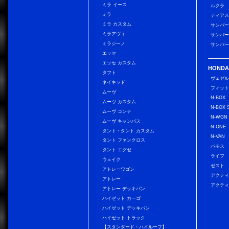
ミラ イース
ルクラ
ミラ
ディアス
ミラ カスタム
サンバー
ミラアヴィ
サンバー
ミラジーノ
サンバー
エッセ
エッセ カスタム
HONDA
タフト
ヴェゼ
ネイキッド
フィッ
ムーヴ
N-BOX
ムーヴ カスタム
N-BOX 
ムーヴ コンテ
N-WGN
ムーヴ キャンバス
N-ONE
タント・タント カスタム
N-VAN
タント ファンクロス
バモス
タント エグゼ
ライフ
ウェイク
ゼスト
アトレーワゴン
アクティ
アトレー
アクティ
アトレー デッキバン
ハイゼット カーゴ
ハイゼット デッキバン
ハイゼット トラック
【スタンダード・ハイルーフ】