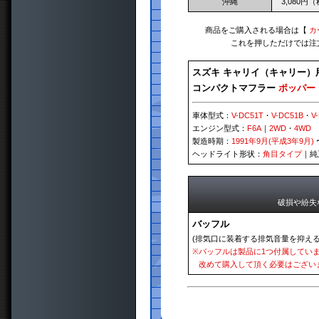
沖縄
3,080円
商品をご購入される場合は【
カ
これを押しただけでは注
スズキ キャリイ（キャリー）
コンパクトマフラー
ポッパー
車体型式：
V-DC51T
・
V-DC51B
・
V
エンジン型式：
F6A
｜
2WD
・
4WD
製造時期：
1991年9月(平成3年9月)
ヘッドライト形状：
角目タイプ
｜純
破損や紛失
バッフル
(排気口に装着する排気音量を抑える
※
バッフルは製品に1つ付属してい
改めて購入して頂く必要はござい