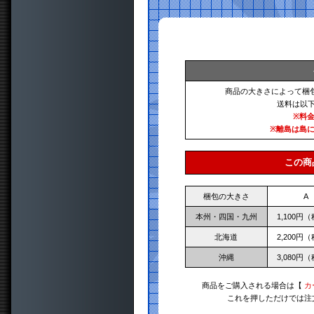
商品の大きさによって梱
送料は以
※料
※離島は島
この商
梱包の大きさ
A
本州・四国・九州
1,100円
北海道
2,200円
沖縄
3,080円
商品をご購入される場合は【
カ
これを押しただけでは注