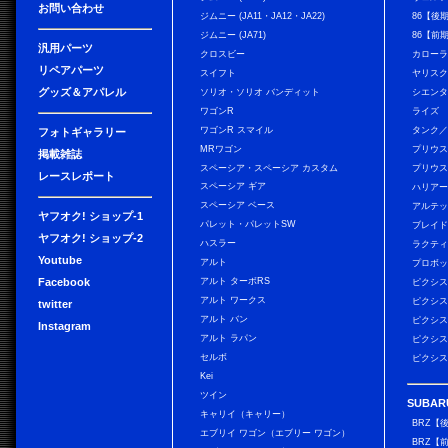
お問い合わせ
ジムニー (JA11・JA12・JA22)
86【後
ジムニー (JA71)
86【前
汎用パーツ
クロスビー
カローラ
リペアパーツ
スイフト
ヤリス
グッズ＆アパレル
ソリオ・ソリオ バンディット
シエン
ワゴンR
ライズ
ワゴンR スマイル
タンク
フォトギャラリー
MRワゴン
プリウ
掲載雑誌
スペーシア・スペーシア カスタム
プリウス
レースレポート
スペーシア ギア
ハリア
スペーシア ベース
アルテ
ヤフオク! ショップ-1
パレット・パレットSW
ブレイ
ヤフオク! ショップ-2
ハスラー
ラクテ
Youtube
アルト
プロボ
Facebook
アルト ターボRS
ピクシス
アルト ワークス
ピクシス
twitter
アルト バン
ピクシス
Instagram
アルト ラパン
ピクシス
セルボ
ピクシス
Kei
ツイン
SUBAR
キャリイ（キャリー）
BRZ【
エブリイ ワゴン（エブリー ワゴン）
BRZ【