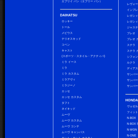
エブリイ バン（エブリー バン）
レヴォ
インプレ
DAIHATSU
レガシィ
ロッキー
レガシィ
トール
ジャス
メビウス
プレオ
テリオスキッド
プレオ 
コペン
ステラ
キャスト
ステラ 
(スポーツ・スタイル・アクティバ)
シフォン
ミラ イース
ルクラ
ミラ
ディアス
ミラ カスタム
サンバー
ミラアヴィ
サンバー
ミラジーノ
サンバー
エッセ
エッセ カスタム
HONDA
タフト
ヴェゼ
ネイキッド
フィッ
ムーヴ
N-BOX
ムーヴ カスタム
N-BOX 
ムーヴ コンテ
N-WGN
ムーヴ キャンバス
N-ONE