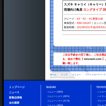
スズキ キャリイ（キャリー）
現場向け鳥居
ロングタイプ 2
グレード：
KX
・
KC
・
KC農繁仕様
車体型式：
EBD-DA16T
｜エンジン
製造時期：
2013年8月(平成25年8月)
ご注文手続きの完了後に、ご注文商
を、改めて弊社【
wiruswin.com
】
願い致します。
ホーム
トップ
メニュー
スペシャルパーツ ラ
トップページ
SUZUKI
TOYOT
ジムニー (JB64)
ハイエ
ニュース
ジムニーシエラ (JB74)
ハイラ
新製品情報
ジムニーノマド (JC74)
アルフ
会社概要
ジムニー (JB23)
ヴェル