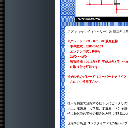
スズキ キャリイ（キャリー）用 現場向け鳥
※
グレード：KX・KC・KC農繁仕様
車体型式：EBD-DA16T
エンジン型式：R06A
2WD・4WD
製造時期：2013年8月(平成25年8月) 〜 2
に取り付け可能です。
※
その他のグレード（スーパーキャリイ X
んのでご注意下さい。
様々な職業で活躍する軽トラにピッタリの
大工、電気屋、ガス屋、水道屋、ペンキ屋
特に長尺物の荷物の積み込み時に便利にお
現場向け鳥居 ロングタイプ 2段の角パイ