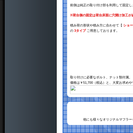
前側は純正の取り付け部を利用して固定し
※
荷台側の固定は荷台床面に穴開け加工が
積み荷の形状や積み方に合わせて【
ショー
の
3タイプ
ご用意しております。
取り付けに必要なボルト、ナット類付属。
価格は￥51,700（税込）と、大変お求め
他にも様々なオリジナルマフラー