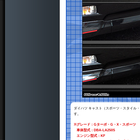
ダイハツ キャスト（スポーツ・スタイル
す。
※
グレード：Gターボ・G・X・スポーツ
車体型式：DBA-LA250S
エンジン型式：KF