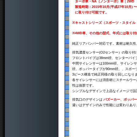
ターボ車・NA（ノンターボ）車｜2WD
製造時期：2015年10月(平成27年10月) 〜
に取り付け可能です。
※
キャストシリーズ（スポーツ・スタイル
※
4WD車、その他の型式、年式には取り
純正リアバンパー対応です。素材は耐久性、
排気濃度センサー(O2センサー）の取り付
フロントパイプは38mm径、センターパイ
中間サイレンサーは100mm径、サイレンサ
径、ポッパータイプが90mm径、、スポー
3ピース構造で純正同様の取り回しになり
各サイレンサーには消音材にスチールウー
性は抜群です。
シンプルなデザインで上品なイメージで設
排気口のデザインは
バズーカー
、
ポッパー
違いはデザインのみで性能には変わりあり