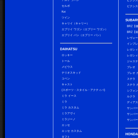
アルト ラパン
ピクシス
セルボ
ピクシス
Kei
ツイン
SUBAR
キャリイ（キャリー）
BRZ【
エブリイ ワゴン（エブリー ワゴン）
BRZ【
エブリイ バン（エブリー バン）
レヴォ
インプレ
DAIHATSU
レガシィ
ロッキー
レガシィ
トール
ジャス
メビウス
プレオ
テリオスキッド
プレオ 
コペン
ステラ
キャスト
ステラ 
(スポーツ・スタイル・アクティバ)
シフォン
ミラ イース
ルクラ
ミラ
ディアス
ミラ カスタム
サンバー
ミラアヴィ
サンバー
ミラジーノ
サンバー
エッセ
エッセ カスタム
HONDA
タフト