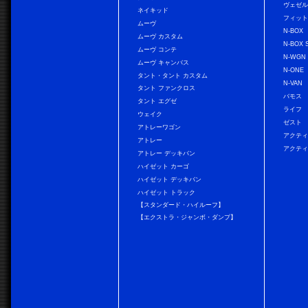
ヴェゼ
ネイキッド
フィッ
ムーヴ
N-BOX
ムーヴ カスタム
N-BOX 
ムーヴ コンテ
N-WGN
ムーヴ キャンバス
N-ONE
タント・タント カスタム
N-VAN
タント ファンクロス
バモス
タント エグゼ
ライフ
ウェイク
ゼスト
アトレーワゴン
アクティ
アトレー
アクティ
アトレー デッキバン
ハイゼット カーゴ
ハイゼット デッキバン
ハイゼット トラック
【スタンダード・ハイルーフ】
【エクストラ・ジャンボ・ダンプ】