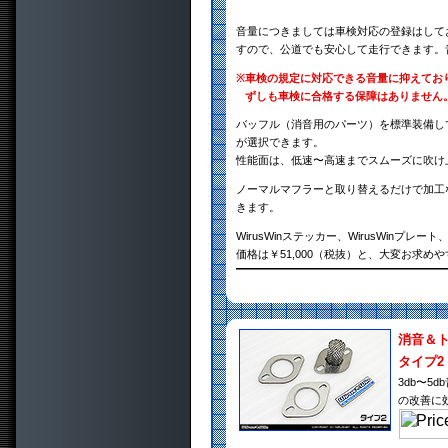
音量につきましては車検対応の登録はして
すので、公道でも安心して走行できます。
※
車検の規定に対応できる音量に抑えてお
ずしも車検に合格する保障はありません
バッフル（消音用のパーツ）を標準装備し
が選択できます。
性能面は、低速〜高速までスムーズに吹け
ノーマルマフラーと取り替えるだけで加工
きます。
WirusWinステッカー、WirusWin
価格は￥51,000（税抜）と、大変お求め
消音＆
タイプ2
3db〜
の改善に