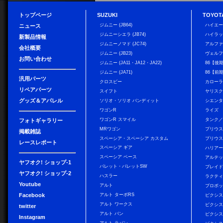
トップページ
SUZUKI
TOYOT
ジムニー (JB64)
ハイエ
ニュース
ジムニーシエラ (JB74)
ハイラ
新製品情報
ジムニーノマド (JC74)
アルフ
会社概要
ジムニー (JB23)
ヴェル
お問い合わせ
ジムニー (JA11・JA12・JA22)
86【後
ジムニー (JA71)
86【前
汎用パーツ
クロスビー
カローラ
リペアパーツ
スイフト
ヤリス
グッズ＆アパレル
ソリオ・ソリオ バンディット
シエン
ワゴンR
ライズ
ワゴンR スマイル
タンク
フォトギャラリー
MRワゴン
プリウ
掲載雑誌
スペーシア・スペーシア カスタム
プリウス
レースレポート
スペーシア ギア
ハリア
スペーシア ベース
アルテ
ヤフオク! ショップ-1
パレット・パレットSW
ブレイ
ヤフオク! ショップ-2
ハスラー
ラクテ
Youtube
アルト
プロボ
Facebook
アルト ターボRS
ピクシス
アルト ワークス
ピクシス
twitter
アルト バン
ピクシス
Instagram