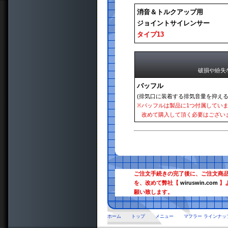
消音＆トルクアップ用
ジョイントサイレンサー
タイプ13
破損や紛失
バッフル
(排気口に装着する排気音量を抑える
※
バッフルは製品に1つ付属してい
改めて購入して頂く必要はござい
ご注文手続きの完了後に、ご注文商
を、改めて弊社【
wiruswin.com
】
願い致します。
ホーム
トップ
メニュー
マフラー ラインナッ