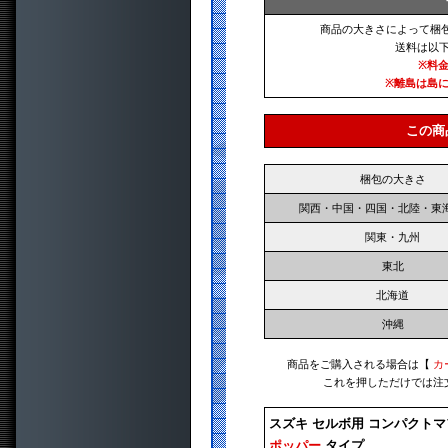
商品の大きさによって梱
送料は以
※料
※離島は島
この商
梱包の大きさ
関西・中国・四国・北陸・東
関東・九州
東北
北海道
沖縄
商品をご購入される場合は【
カ
これを押しただけでは注
スズキ セルボ用 コンパクト
ポッパー
タイプ