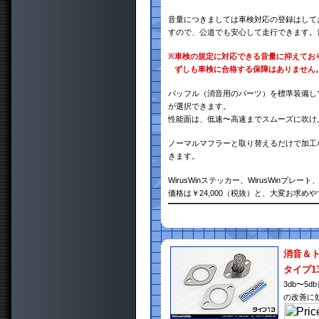
音量につきましては車検対応の登録はして
すので、公道でも安心して走行できます。
※
車検の規定に対応できる音量に抑えてお
ずしも車検に合格する保障はありません
バッフル（消音用のパーツ）を標準装備し
が選択できます。
性能面は、低速〜高速までスムーズに吹け
ノーマルマフラーと取り替えるだけで加工
きます。
WirusWinステッカー、WirusWin
価格は￥24,000（税抜）と、大変お求め
消音＆
タイプ1
3db〜
の改善に