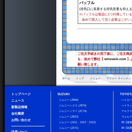
バッフル
(排気口に装着する排気音量を抑える
※
バッフルは製品に1つ付属してい
改めて購入して頂く必要はござい
ご注文手続きの完了後に、ご注文商
を、改めて弊社【
wiruswin.com
】
願い致します。
ホーム
トップ
メニュー
マフラー ラインナッ
トップページ
SUZUKI
TOYOT
ジムニー (JB64)
ハイエ
ニュース
ジムニーシエラ (JB74)
ハイラ
新製品情報
ジムニーノマド (JC74)
アルフ
会社概要
ジムニー (JB23)
ヴェル
お問い合わせ
ジムニー (JA11・JA12・JA22)
86【後
ジムニー (JA71)
86【前
汎用パーツ