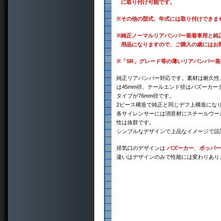
に取り付け可能です。
※
その他の型式、年式には取り付けできま
※
純正ノーマルリアバンパー装着車用と純
用品になりますので、ご購入の歳にはお
※
「SR」グレード等の薄いリアバンパー
純正リアバンパー対応です。素材は耐久性、
は45mm径、テールエンド径はバズーカー
タイプが76mm径です。
2ピース構造で純正と同じデフ上構造にな
各サイレンサーには消音材にスチールウー
性は抜群です。
シンプルなデザインで上品なイメージで設
排気口のデザインは
バズーカー
、
ポッパー
違いはデザインのみで性能には変わりあり