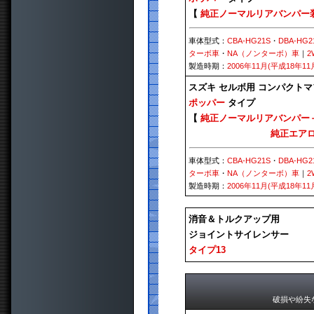
【
純正ノーマルリアバンパー
車体型式：
CBA-HG21S
・
DBA-HG2
ターボ車
・
NA（ノンターボ）車
｜
2
製造時期：
2006年11月(平成18年11
スズキ セルボ用 コンパクト
ポッパー
タイプ
【
純正ノーマルリアバンパー
純正エアロ装
車体型式：
CBA-HG21S
・
DBA-HG2
ターボ車
・
NA（ノンターボ）車
｜
2
製造時期：
2006年11月(平成18年11
消音＆トルクアップ用
ジョイントサイレンサー
タイプ13
破損や紛失