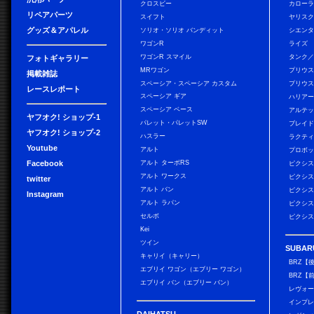
クロスビー
カローラ
リペアパーツ
スイフト
ヤリス
グッズ＆アパレル
ソリオ・ソリオ バンディット
シエン
ワゴンR
ライズ
ワゴンR スマイル
タンク
フォトギャラリー
MRワゴン
プリウ
掲載雑誌
スペーシア・スペーシア カスタム
プリウス
レースレポート
スペーシア ギア
ハリア
スペーシア ベース
アルテ
ヤフオク! ショップ-1
パレット・パレットSW
ブレイ
ヤフオク! ショップ-2
ハスラー
ラクテ
Youtube
アルト
プロボ
Facebook
アルト ターボRS
ピクシス
アルト ワークス
ピクシス
twitter
アルト バン
ピクシス
Instagram
アルト ラパン
ピクシス
セルボ
ピクシス
Kei
ツイン
SUBAR
キャリイ（キャリー）
BRZ【
エブリイ ワゴン（エブリー ワゴン）
BRZ【
エブリイ バン（エブリー バン）
レヴォ
インプレ