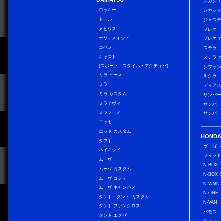
DAIHATSU
レガシィ
ロッキー
レガシィ
トール
ジャス
メビウス
プレオ
テリオスキッド
プレオ 
コペン
ステラ
キャスト
ステラ 
(スポーツ・スタイル・アクティバ)
シフォン
ミラ イース
ルクラ
ミラ
ディアス
ミラ カスタム
サンバー
ミラアヴィ
サンバー
ミラジーノ
サンバー
エッセ
エッセ カスタム
HONDA
タフト
ヴェゼ
ネイキッド
フィッ
ムーヴ
N-BOX
ムーヴ カスタム
N-BOX 
ムーヴ コンテ
N-WGN
ムーヴ キャンバス
N-ONE
タント・タント カスタム
N-VAN
タント ファンクロス
バモス
タント エグゼ
ライフ