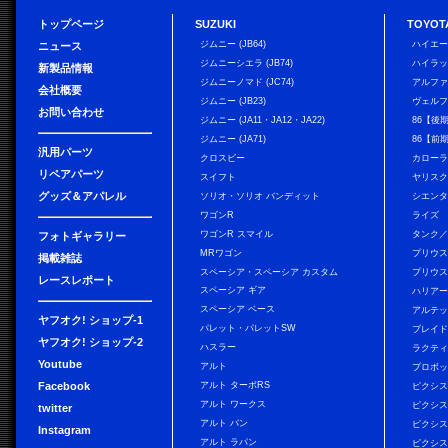
トップページ
SUZUKI
TOYOT
ジムニー (JB64)
ハイエ
ニュース
ジムニーシエラ (JB74)
ハイラ
新製品情報
ジムニーノマド (JC74)
アルフ
会社概要
ジムニー (JB23)
ヴェル
お問い合わせ
ジムニー (JA11・JA12・JA22)
86【後
ジムニー (JA71)
86【前
汎用パーツ
クロスビー
カローラ
リペアパーツ
スイフト
ヤリス
グッズ＆アパレル
ソリオ・ソリオ バンディット
シエン
ワゴンR
ライズ
ワゴンR スマイル
タンク
フォトギャラリー
MRワゴン
プリウ
掲載雑誌
スペーシア・スペーシア カスタム
プリウス
レースレポート
スペーシア ギア
ハリア
スペーシア ベース
アルテ
ヤフオク! ショップ-1
パレット・パレットSW
ブレイ
ヤフオク! ショップ-2
ハスラー
ラクテ
Youtube
アルト
プロボ
Facebook
アルト ターボRS
ピクシス
アルト ワークス
ピクシス
twitter
アルト バン
ピクシス
Instagram
アルト ラパン
ピクシス