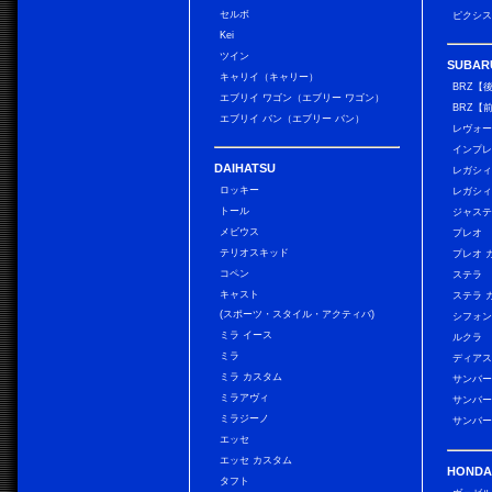
セルボ
ピクシス
Kei
ツイン
SUBAR
キャリイ（キャリー）
BRZ【
エブリイ ワゴン（エブリー ワゴン）
BRZ【
エブリイ バン（エブリー バン）
レヴォ
インプレ
DAIHATSU
レガシィ
ロッキー
レガシィ
トール
ジャス
メビウス
プレオ
テリオスキッド
プレオ 
コペン
ステラ
キャスト
ステラ 
(スポーツ・スタイル・アクティバ)
シフォン
ミラ イース
ルクラ
ミラ
ディアス
ミラ カスタム
サンバー
ミラアヴィ
サンバー
ミラジーノ
サンバー
エッセ
エッセ カスタム
HONDA
タフト