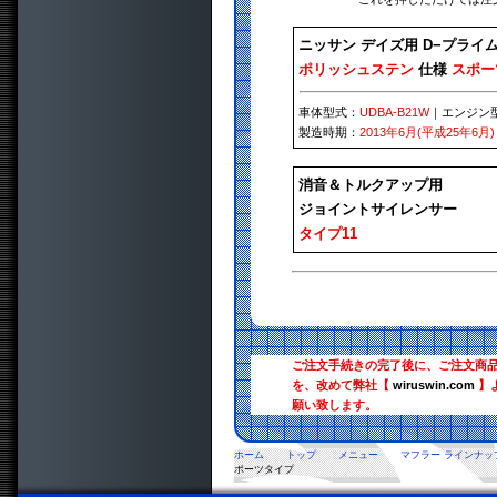
ニッサン デイズ用 D−プライ
ポリッシュステン
仕様
スポー
車体型式：
UDBA-B21W
｜エンジン
製造時期：
2013年6月(平成25年6月)
消音＆トルクアップ用
ジョイントサイレンサー
タイプ11
ご注文手続きの完了後に、ご注文商
を、改めて弊社【
wiruswin.com
】
願い致します。
ホーム
トップ
メニュー
マフラー ラインナッ
ポーツタイプ