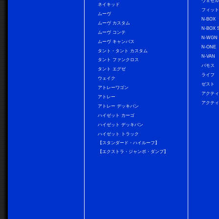
ヴェゼ
ネイキッド
フィッ
ムーヴ
N-BOX
ムーヴ カスタム
N-BOX 
ムーヴ コンテ
N-WGN
ムーヴ キャンバス
N-ONE
タント・タント カスタム
N-VAN
タント ファンクロス
バモス
タント エグゼ
ライフ
ウェイク
ゼスト
アトレーワゴン
アクティ
アトレー
アクティ
アトレー デッキバン
ハイゼット カーゴ
ハイゼット デッキバン
ハイゼット トラック
【スタンダード・ハイルーフ】
【エクストラ・ジャンボ・ダンプ】