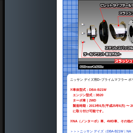
ニッサン デイズ用D−プライムマフラー 
※
車体型式：DBA-B21W
エンジン型式：3B20
ターボ車｜2WD
製造時期：2013年6月(平成25年6月) 〜 2
に取り付け可能です。
※
NA（ノンターボ）車、4WD車、その他
＞＞＞ニッサン デイズ（DBA-B21W｜