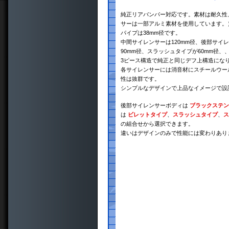
純正リアバンパー対応です。素材は耐久性、
サーは一部アルミ素材を使用しています。）
パイプは38mm径です。
中間サイレンサーは120mm径、後部サイ
90mm径、スラッシュタイプが60mm径、
3ピース構造で純正と同じデフ上構造にな
各サイレンサーには消音材にスチールウー
性は抜群です。
シンプルなデザインで上品なイメージで設
後部サイレンサーボディは
ブラックステン
は
ビレットタイプ
、
スラッシュタイプ
、
ス
の組合せから選択できます。
違いはデザインのみで性能には変わりあり