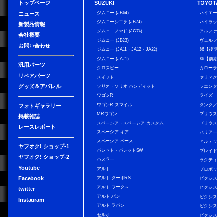
トップページ
SUZUKI
TOYOT
ジムニー (JB64)
ハイエ
ニュース
ジムニーシエラ (JB74)
ハイラ
新製品情報
ジムニーノマド (JC74)
アルフ
会社概要
ジムニー (JB23)
ヴェル
お問い合わせ
ジムニー (JA11・JA12・JA22)
86【後
ジムニー (JA71)
86【前
汎用パーツ
クロスビー
カローラ
リペアパーツ
スイフト
ヤリス
グッズ＆アパレル
ソリオ・ソリオ バンディット
シエン
ワゴンR
ライズ
ワゴンR スマイル
タンク
フォトギャラリー
MRワゴン
プリウ
掲載雑誌
スペーシア・スペーシア カスタム
プリウス
レースレポート
スペーシア ギア
ハリア
スペーシア ベース
アルテ
ヤフオク! ショップ-1
パレット・パレットSW
ブレイ
ヤフオク! ショップ-2
ハスラー
ラクテ
Youtube
アルト
プロボ
Facebook
アルト ターボRS
ピクシス
アルト ワークス
ピクシス
twitter
アルト バン
ピクシス
Instagram
アルト ラパン
ピクシス
セルボ
ピクシス