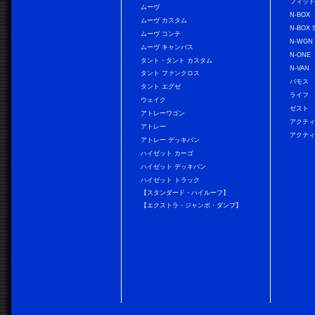
フィッ
ムーヴ
N-BOX
ムーヴ カスタム
N-BOX 
ムーヴ コンテ
N-WGN
ムーヴ キャンバス
N-ONE
タント・タント カスタム
N-VAN
タント ファンクロス
バモス
タント エグゼ
ライフ
ウェイク
ゼスト
アトレーワゴン
アクティ
アトレー
アクティ
アトレー デッキバン
ハイゼット カーゴ
ハイゼット デッキバン
ハイゼット トラック
【スタンダード・ハイルーフ】
【エクストラ・ジャンボ・ダンプ】