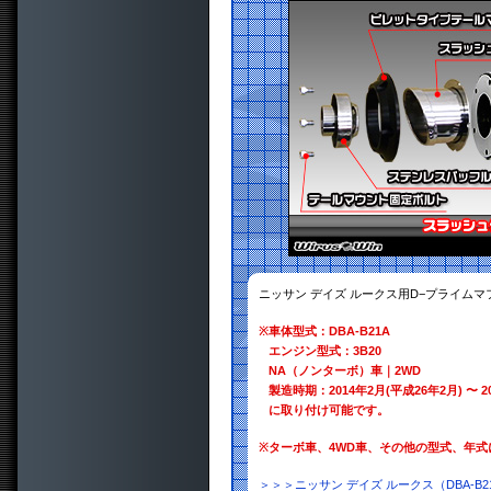
ニッサン デイズ ルークス用D−プライム
※
車体型式：DBA-B21A
エンジン型式：3B20
NA（ノンターボ）車｜2WD
製造時期：2014年2月(平成26年2月) 〜 2
に取り付け可能です。
※
ターボ車、4WD車、その他の型式、年
＞＞＞ニッサン デイズ ルークス（DBA-B