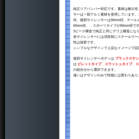
純正リアバンパー対応です。素材は耐久性、
サーは一部アルミ素材を使用しています。）
径、後部サイレンサーは90mm径、テール
60mm径、、スポーツタイプが60mm径で
3ピース構造で純正と同じデフ上構造にな
各サイレンサーには消音材にスチールウー
性は抜群です。
シンプルなデザインで上品なイメージで設
後部サイレンサーボディは
ブラックステン
は
ビレットタイプ
、
スラッシュタイプ
、
ス
の組合せから選択できます。
違いはデザインのみで性能には変わりあり