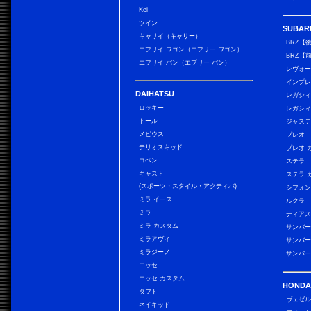
Kei
ツイン
SUBAR
キャリイ（キャリー）
BRZ【
エブリイ ワゴン（エブリー ワゴン）
BRZ【
エブリイ バン（エブリー バン）
レヴォ
インプレ
DAIHATSU
レガシィ
ロッキー
レガシィ
トール
ジャス
メビウス
プレオ
テリオスキッド
プレオ 
コペン
ステラ
キャスト
ステラ 
(スポーツ・スタイル・アクティバ)
シフォン
ミラ イース
ルクラ
ミラ
ディアス
ミラ カスタム
サンバー
ミラアヴィ
サンバー
ミラジーノ
サンバー
エッセ
エッセ カスタム
HONDA
タフト
ヴェゼ
ネイキッド