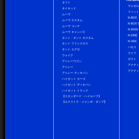
タフト
ヴェゼ
ネイキッド
フィッ
ムーヴ
N-BOX
ムーヴ カスタム
N-BOX 
ムーヴ コンテ
N-WGN
ムーヴ キャンバス
N-ONE
タント・タント カスタム
N-VAN
タント ファンクロス
バモス
タント エグゼ
ライフ
ウェイク
ゼスト
アトレーワゴン
アクティ
アトレー
アクティ
アトレー デッキバン
ハイゼット カーゴ
ハイゼット デッキバン
ハイゼット トラック
【スタンダード・ハイルーフ】
【エクストラ・ジャンボ・ダンプ】