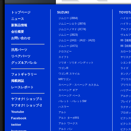
トップページ
SUZUKI
TOYOT
ジムニー (JB64)
ハイエ
ニュース
ジムニーシエラ (JB74)
ハイラ
新製品情報
ジムニーノマド (JC74)
アルフ
会社概要
ジムニー (JB23)
ヴェル
お問い合わせ
ジムニー (JA11・JA12・JA22)
86【後
ジムニー (JA71)
86【前
汎用パーツ
クロスビー
カローラ
リペアパーツ
スイフト
ヤリス
グッズ＆アパレル
ソリオ・ソリオ バンディット
シエン
ワゴンR
ライズ
ワゴンR スマイル
タンク
フォトギャラリー
MRワゴン
プリウ
掲載雑誌
スペーシア・スペーシア カスタム
プリウス
レースレポート
スペーシア ギア
ハリア
スペーシア ベース
アルテ
ヤフオク! ショップ-1
パレット・パレットSW
ブレイ
ヤフオク! ショップ-2
ハスラー
ラクテ
Youtube
アルト
プロボ
Facebook
アルト ターボRS
ピクシス
アルト ワークス
ピクシス
twitter
アルト バン
ピクシス