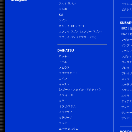
Instagram
アルト ラパン
ピクシス
セルボ
ピクシス
Kei
ツイン
SUBAR
キャリイ（キャリー）
BRZ【
エブリイ ワゴン（エブリー ワゴン）
BRZ【
エブリイ バン（エブリー バン）
レヴォ
インプレ
DAIHATSU
レガシィ
ロッキー
レガシィ
トール
ジャス
メビウス
プレオ
テリオスキッド
プレオ 
コペン
ステラ
キャスト
ステラ 
(スポーツ・スタイル・アクティバ)
シフォン
ミラ イース
ルクラ
ミラ
ディアス
ミラ カスタム
サンバー
ミラアヴィ
サンバー
ミラジーノ
サンバー
エッセ
エッセ カスタム
HONDA