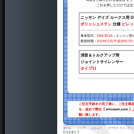
これを押しただけでは注
ニッサン デイズ ルークス用 
ポリッシュステン
仕様
ビレッ
車体型式：
DBA-B21A
｜エンジン型
製造時期：
2014年2月(平成26年2月)
消音＆トルクアップ用
ジョイントサイレンサー
タイプ11
ご注文手続きの完了後に、ご注文商
を、改めて弊社【
wiruswin.com
】
願い致します。
ホーム
トップ
メニュー
マフラー ラインナッ
レットタイプ