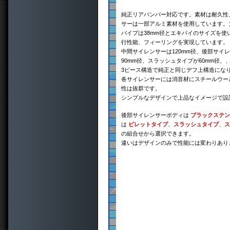
純正リアバンパー対応です。素材は耐久性、
サーは一部アルミ素材を使用しています。）
パイプは38mm径とエキパイのサイズを
行性能、フィーリングを実現しています。
中間サイレンサーは120mm径、後部サイ
90mm径、スラッシュタイプが60mm径、
3ピース構造で純正と同じデフ上構造にな
各サイレンサーには消音材にスチールウー
性は抜群です。
シンプルなデザインで上品なイメージで設
後部サイレンサーボディは
ブラックステン
は
ビレットタイプ
、
スラッシュタイプ
、
ス
の組合せから選択できます。
違いはデザインのみで性能には変わりあり