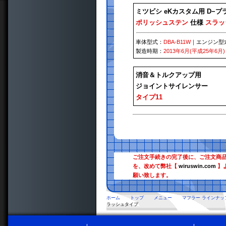
ミツビシ eKカスタム用 D−
ポリッシュステン
仕様
スラッ
車体型式：
DBA-B11W
｜エンジン型
製造時期：
2013年6月(平成25年6月)
消音＆トルクアップ用
ジョイントサイレンサー
タイプ11
ご注文手続きの完了後に、ご注文商
を、改めて弊社【
wiruswin.com
】
願い致します。
ホーム
トップ
メニュー
マフラー ラインナッ
ラッシュタイプ