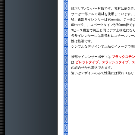
純正リアバンパー対応です。素材は耐久性、
サーは一部アルミ素材を使用しています。）
径、後部サイレンサーは90mm径、テール
60mm径、、スポーツタイプが60mm径で
3ピース構造で純正と同じデフ上構造にな
各サイレンサーには消音材にスチールウー
性は抜群です。
シンプルなデザインで上品なイメージで設
後部サイレンサーボディは
ブラックステン
は
ビレットタイプ
、
スラッシュタイプ
、
ス
の組合せから選択できます。
違いはデザインのみで性能には変わりあり