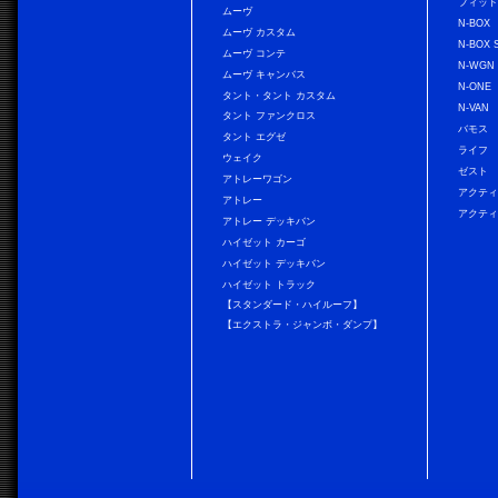
フィッ
ムーヴ
N-BOX
ムーヴ カスタム
N-BOX 
ムーヴ コンテ
N-WGN
ムーヴ キャンバス
N-ONE
タント・タント カスタム
N-VAN
タント ファンクロス
バモス
タント エグゼ
ライフ
ウェイク
ゼスト
アトレーワゴン
アクティ
アトレー
アクティ
アトレー デッキバン
ハイゼット カーゴ
ハイゼット デッキバン
ハイゼット トラック
【スタンダード・ハイルーフ】
【エクストラ・ジャンボ・ダンプ】