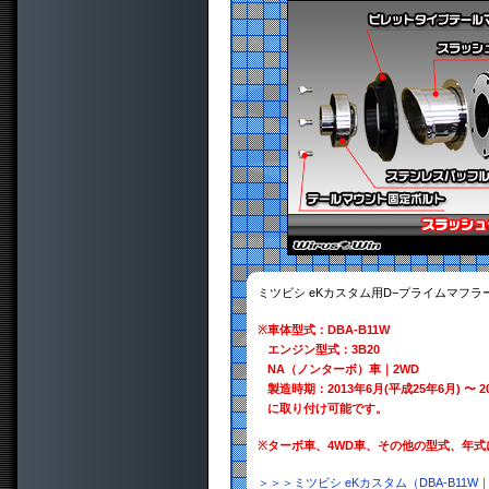
ミツビシ eKカスタム用D−プライムマフラ
※
車体型式：DBA-B11W
エンジン型式：3B20
NA（ノンターボ）車｜2WD
製造時期：2013年6月(平成25年6月) 〜 2
に取り付け可能です。
※
ターボ車、4WD車、その他の型式、年
＞＞＞ミツビシ eKカスタム（DBA-B11