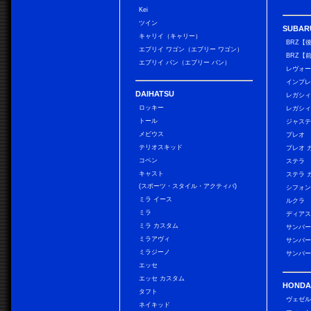
Kei
ツイン
SUBAR
キャリイ（キャリー）
BRZ【
エブリイ ワゴン（エブリー ワゴン）
BRZ【
エブリイ バン（エブリー バン）
レヴォ
インプレ
DAIHATSU
レガシィ
ロッキー
レガシィ
トール
ジャス
メビウス
プレオ
テリオスキッド
プレオ 
コペン
ステラ
キャスト
ステラ 
(スポーツ・スタイル・アクティバ)
シフォン
ミラ イース
ルクラ
ミラ
ディアス
ミラ カスタム
サンバー
ミラアヴィ
サンバー
ミラジーノ
サンバー
エッセ
エッセ カスタム
HONDA
タフト
ヴェゼ
ネイキッド