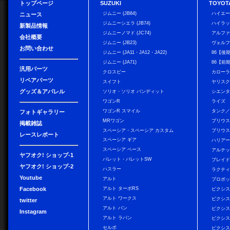
トップページ
SUZUKI
TOYOT
ジムニー (JB64)
ハイエ
ニュース
ジムニーシエラ (JB74)
ハイラ
新製品情報
ジムニーノマド (JC74)
アルフ
会社概要
ジムニー (JB23)
ヴェル
お問い合わせ
ジムニー (JA11・JA12・JA22)
86【後
ジムニー (JA71)
86【前
汎用パーツ
クロスビー
カローラ
リペアパーツ
スイフト
ヤリス
グッズ＆アパレル
ソリオ・ソリオ バンディット
シエン
ワゴンR
ライズ
ワゴンR スマイル
タンク
フォトギャラリー
MRワゴン
プリウ
掲載雑誌
スペーシア・スペーシア カスタム
プリウス
レースレポート
スペーシア ギア
ハリア
スペーシア ベース
アルテ
ヤフオク! ショップ-1
パレット・パレットSW
ブレイ
ヤフオク! ショップ-2
ハスラー
ラクテ
Youtube
アルト
プロボ
Facebook
アルト ターボRS
ピクシス
アルト ワークス
ピクシス
twitter
アルト バン
ピクシス
Instagram
アルト ラパン
ピクシス
セルボ
ピクシス