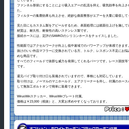
しています。
ファンネル形状にすることにより吸入エアーの乱流を抑え、吸気効率を向上さ
た。
フィルターの集塵効果も向上させ、絶妙な曲面整形がエアーを大量に吸収して
見た目にもカスタム製をアピールするため、表面処理には鏡面仕上げを施して
材質は、耐久性、耐食性の高いステンレス製です。
接続ホースには、定評のSAMKOのシリコンホースをチョイスしました。
性能面ではアクセルワークが向上し低中速域でのパワーアップが体感できます
抜けのいい外品マフラーに交換されている方、トルク、レスポンス不足にお悩
めな商品です。
すべてのフィールドで抜群な威力を発揮してくれるパーツです。レース競技等
です。
還元パイプ取り付け口も装備されていますので、車検にも対応しています。
取り付けは、ノーマルのマニホールド、エアクリーナーを外し、付属のホース
して無加工ボルトオンで簡単に装着できます。
WirusWinステッカー、WirusWinプレート付属。
価格は￥23,000（税抜）と、大変お求めやすくなっております。