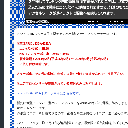
ミツビシ eKスペース用大型チャンバー型パワーエアクリーナーKitです。
※
車体型式：DBA-B11A
エンジン型式：3B20
NA（ノンターボ）車｜2WD・4WD
製造時期：2014年2月(平成26年2月) 〜 2020年2月(令和2年2月)
に取り付け可能です。
※
ターボ車、その他の型式、年式には取り付けできませんのでご注意下さい。
※
エアフロセンサーが装備されている車体のみに対応します。
＞＞＞DBA-B11A｜ターボ車用はこちらです。
新たに大型チャンバー型パワーフィルターをWirusWIn独自で開発、製作しま
量のチャンバーです。
膨張室にエアーを貯蓄できるので、必要な時に必要なだけエアー送り込めます
パワーフィルター取り付け部(内部構造）には、最大限に吸気効率を上げるた