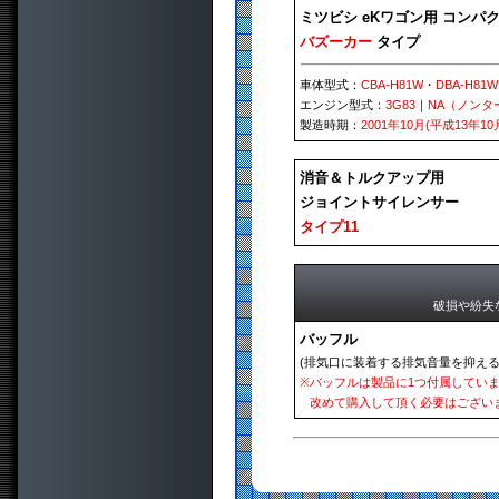
ミツビシ eKワゴン用 コンパ
バズーカー
タイプ
車体型式：
CBA-H81W
・
DBA-H81W
エンジン型式：
3G83
｜
NA（ノンタ
製造時期：
2001年10月(平成13年10
消音＆トルクアップ用
ジョイントサイレンサー
タイプ11
破損や紛失
バッフル
(排気口に装着する排気音量を抑える
※
バッフルは製品に1つ付属してい
改めて購入して頂く必要はござい