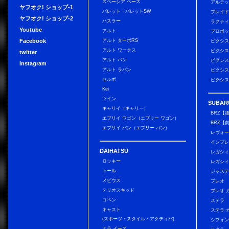
スペーシア ベース
アルテ
ヤフオク! ショップ-1
パレット・パレットSW
ブレイ
ヤフオク! ショップ-2
ハスラー
ラクテ
Youtube
アルト
プロボ
Facebook
アルト ターボRS
ピクシス
アルト ワークス
ピクシス
twitter
アルト バン
ピクシス
Instagram
アルト ラパン
ピクシス
セルボ
ピクシス
Kei
ツイン
SUBAR
キャリイ（キャリー）
BRZ【
エブリイ ワゴン（エブリー ワゴン）
BRZ【
エブリイ バン（エブリー バン）
レヴォ
インプレ
DAIHATSU
レガシィ
ロッキー
レガシィ
トール
ジャス
メビウス
プレオ
テリオスキッド
プレオ 
コペン
ステラ
キャスト
ステラ 
(スポーツ・スタイル・アクティバ)
シフォン
ミラ イース