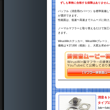
ずしも車検に合格する保障はありません
バッフル（消音用のパーツ）を標準装備し
が選択できます。
性能面は、低速〜高速までスムーズに吹け
ノーマルマフラーと取り替えるだけで加工
きます。
WirusWinステッカー、WirusWin
価格は￥27,000（税抜）と、大変お求め
消音＆
タイプ1
3db〜