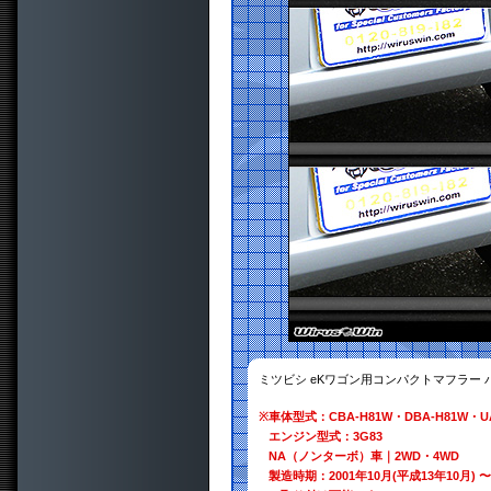
ミツビシ eKワゴン用コンパクトマフラー
※
車体型式：CBA-H81W・DBA-H81W・UA
エンジン型式：3G83
NA（ノンターボ）車｜2WD・4WD
製造時期：2001年10月(平成13年10月) 〜