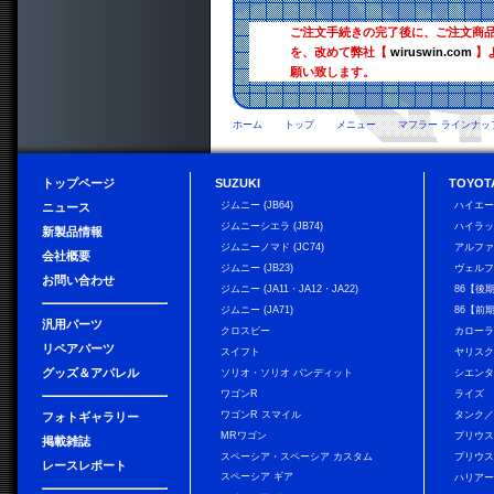
ご注文手続きの完了後に、ご注文商
を、改めて弊社【
wiruswin.com
】
願い致します。
ホーム
トップ
メニュー
マフラー ラインナッ
トップページ
SUZUKI
TOYOT
ジムニー (JB64)
ハイエ
ニュース
ジムニーシエラ (JB74)
ハイラ
新製品情報
ジムニーノマド (JC74)
アルフ
会社概要
ジムニー (JB23)
ヴェル
お問い合わせ
ジムニー (JA11・JA12・JA22)
86【後
ジムニー (JA71)
86【前
汎用パーツ
クロスビー
カローラ
リペアパーツ
スイフト
ヤリス
グッズ＆アパレル
ソリオ・ソリオ バンディット
シエン
ワゴンR
ライズ
ワゴンR スマイル
タンク
フォトギャラリー
MRワゴン
プリウ
掲載雑誌
スペーシア・スペーシア カスタム
プリウス
レースレポート
スペーシア ギア
ハリア