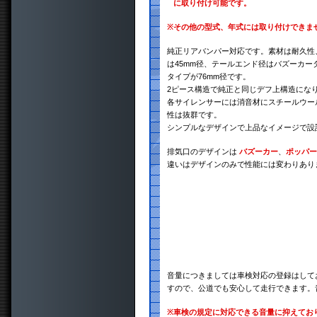
に取り付け可能です。
※
その他の型式、年式には取り付けできま
純正リアバンパー対応です。素材は耐久性、
は45mm径、テールエンド径はバズーカー
タイプが76mm径です。
2ピース構造で純正と同じデフ上構造にな
各サイレンサーには消音材にスチールウー
性は抜群です。
シンプルなデザインで上品なイメージで設
排気口のデザインは
バズーカー
、
ポッパー
違いはデザインのみで性能には変わりあり
音量につきましては車検対応の登録はして
すので、公道でも安心して走行できます。
※
車検の規定に対応できる音量に抑えてお