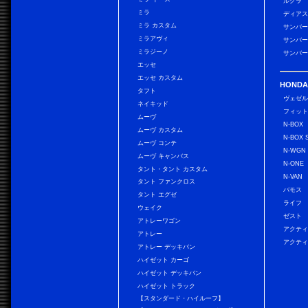
ルクラ
ミラ
ディアス
ミラ カスタム
サンバー
ミラアヴィ
サンバー
ミラジーノ
サンバー
エッセ
エッセ カスタム
HONDA
タフト
ヴェゼ
ネイキッド
フィッ
ムーヴ
N-BOX
ムーヴ カスタム
N-BOX 
ムーヴ コンテ
N-WGN
ムーヴ キャンバス
N-ONE
タント・タント カスタム
N-VAN
タント ファンクロス
バモス
タント エグゼ
ライフ
ウェイク
ゼスト
アトレーワゴン
アクティ
アトレー
アクティ
アトレー デッキバン
ハイゼット カーゴ
ハイゼット デッキバン
ハイゼット トラック
【スタンダード・ハイルーフ】