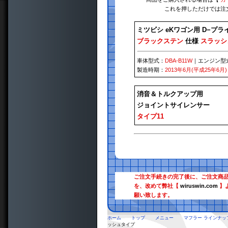
これを押しただけでは注
ミツビシ eKワゴン用 D−プ
ブラックステン
仕様
スラッシ
車体型式：
DBA-B11W
｜エンジン型
製造時期：
2013年6月(平成25年6月)
消音＆トルクアップ用
ジョイントサイレンサー
タイプ11
ご注文手続きの完了後に、ご注文商
を、改めて弊社【
wiruswin.com
】
願い致します。
ホーム
トップ
メニュー
マフラー ラインナッ
ッシュタイプ