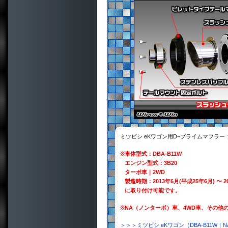
ミツビシ eKワゴン用D−プライムマフラー
※
車体型式：DBA-B11W
エンジン型式：3B20
ターボ車｜2WD
製造時期：2013年6月(平成25年6月) 〜 2
に取り付け可能です。
※
NA（ノンターボ）車、4WD車、その他
＞＞＞ミツビシ eKワゴン（DBA-B11W