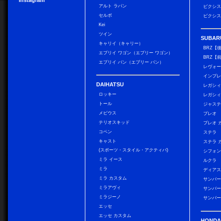
Instagram
アルト ラパン
ピクシス
セルボ
ピクシス
Kei
ツイン
SUBAR
キャリイ（キャリー）
BRZ【
エブリイ ワゴン（エブリー ワゴン）
BRZ【
エブリイ バン（エブリー バン）
レヴォ
インプレ
DAIHATSU
レガシィ
ロッキー
レガシィ
トール
ジャス
メビウス
プレオ
テリオスキッド
プレオ 
コペン
ステラ
キャスト
ステラ 
(スポーツ・スタイル・アクティバ)
シフォン
ミラ イース
ルクラ
ミラ
ディアス
ミラ カスタム
サンバー
ミラアヴィ
サンバー
ミラジーノ
サンバー
エッセ
エッセ カスタム
HONDA