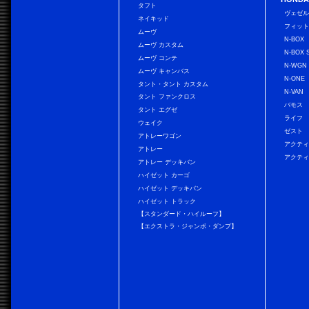
タフト
ヴェゼ
ネイキッド
フィッ
ムーヴ
N-BOX
ムーヴ カスタム
N-BOX 
ムーヴ コンテ
N-WGN
ムーヴ キャンバス
N-ONE
タント・タント カスタム
N-VAN
タント ファンクロス
バモス
タント エグゼ
ライフ
ウェイク
ゼスト
アトレーワゴン
アクティ
アトレー
アクティ
アトレー デッキバン
ハイゼット カーゴ
ハイゼット デッキバン
ハイゼット トラック
【スタンダード・ハイルーフ】
【エクストラ・ジャンボ・ダンプ】