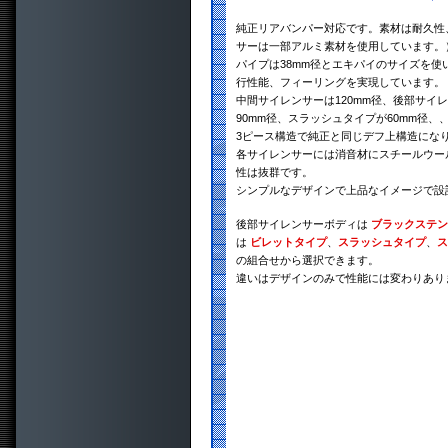
純正リアバンパー対応です。素材は耐久性、
サーは一部アルミ素材を使用しています。）
パイプは38mm径とエキパイのサイズを
行性能、フィーリングを実現しています。
中間サイレンサーは120mm径、後部サイ
90mm径、スラッシュタイプが60mm径、
3ピース構造で純正と同じデフ上構造にな
各サイレンサーには消音材にスチールウー
性は抜群です。
シンプルなデザインで上品なイメージで設
後部サイレンサーボディは
ブラックステン
は
ビレットタイプ
、
スラッシュタイプ
、
ス
の組合せから選択できます。
違いはデザインのみで性能には変わりあり