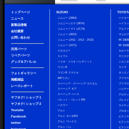
トップページ
SUZUKI
TOYOT
ジムニー (JB64)
ハイエ
ニュース
ジムニーシエラ (JB74)
ハイラ
新製品情報
ジムニーノマド (JC74)
アルフ
会社概要
ジムニー (JB23)
ヴェル
お問い合わせ
ジムニー (JA11・JA12・JA22)
86【後
ジムニー (JA71)
86【前
汎用パーツ
クロスビー
カローラ
リペアパーツ
スイフト
ヤリス
グッズ＆アパレル
ソリオ・ソリオ バンディット
シエン
ワゴンR
ライズ
ワゴンR スマイル
タンク
フォトギャラリー
MRワゴン
プリウ
掲載雑誌
スペーシア・スペーシア カスタム
プリウス
レースレポート
スペーシア ギア
ハリア
スペーシア ベース
アルテ
ヤフオク! ショップ-1
パレット・パレットSW
ブレイ
ヤフオク! ショップ-2
ハスラー
ラクテ
Youtube
アルト
プロボ
Facebook
アルト ターボRS
ピクシス
アルト ワークス
ピクシス
twitter
アルト バン
ピクシス