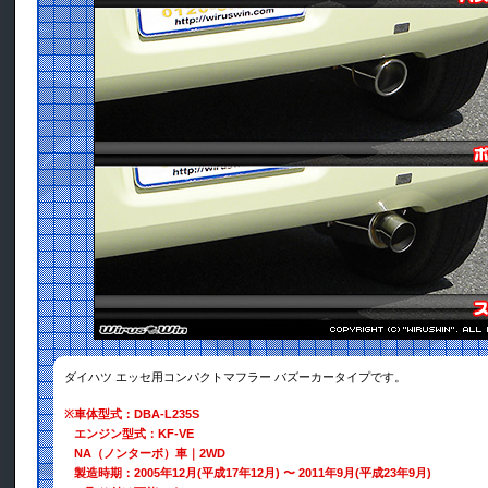
ダイハツ エッセ用コンパクトマフラー バズーカータイプです。
※
車体型式：DBA-L235S
エンジン型式：KF-VE
NA（ノンターボ）車｜2WD
製造時期：2005年12月(平成17年12月) 〜 2011年9月(平成23年9月)