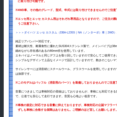
に取り付け可能です。
※
4WD車、その他のグレード、型式、年式には取り付けできませんのでご注意
※
エッセ用とエッセ カスタム用はそれぞれ専用品となりますので、ご注文の際
うご注意下さい。
＞＞＞ダイハツ エッセ カスタム（DBA-L235S｜NA（ノンターボ）車｜2W
純正リアバンパー対応です。
素材は耐久性、耐腐食性に優れたSUS304ステンレス製で、メインパイプは38
細めながら存在感のあるの80mm径を使用しています。
エキパイはノーマルと同じデフ上を取り回していますので安心してご使用でき
シンプルなデザインで上品なイメージで設計していますので、飽きのこないマ
サイレンサーには消音材にスチールウール、グラスウールを使用していますの
は抜群です。
※
このモデルはバッフル（消音用のパーツ）を装備しておりませんのでご注意
音量につきましては車検対応の登録はしておりませんが、車検にも対応できる
で、公道でも安心して走行できます。音質も心地よい低音です。
※
車検の規定に対応できる音量に抑えておりますが、車検対応の公認マフラー
ずしも車検に合格する保障はありません。ご理解のほど宜しくお願いします