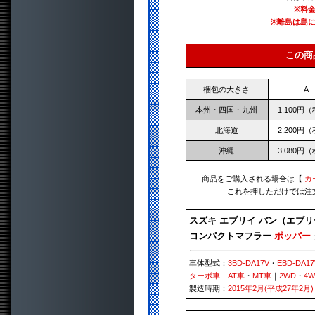
※料
※離島は島
この商
梱包の大きさ
A
本州・四国・九州
1,100円
北海道
2,200円
沖縄
3,080円
商品をご購入される場合は【
カ
これを押しただけでは注
スズキ エブリイ バン（エブリ
コンパクトマフラー
ポッパー
車体型式：
3BD-DA17V
・
EBD-DA17
ターボ車
｜
AT車
・
MT車
｜
2WD
・
4
製造時期：
2015年2月(平成27年2月)