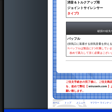
消音＆トルクアップ用
ジョイントサイレンサー
タイプ3
破損や紛失
バッフル
(排気口に装着する排気音量を抑える
※
バッフルは製品に1つ付属してい
改めて購入して頂く必要はござい
ご注文手続きの完了後に、ご注文商
を、改めて弊社【
wiruswin.com
】
願い致します。
ホーム
トップ
メニュー
マフラー ラインナッ