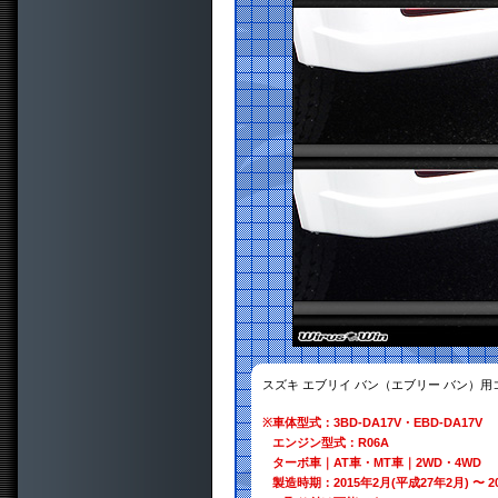
スズキ エブリイ バン（エブリー バン）
※
車体型式：3BD-DA17V・EBD-DA17V
エンジン型式：R06A
ターボ車｜AT車・MT車｜2WD・4WD
製造時期：2015年2月(平成27年2月) 〜 2