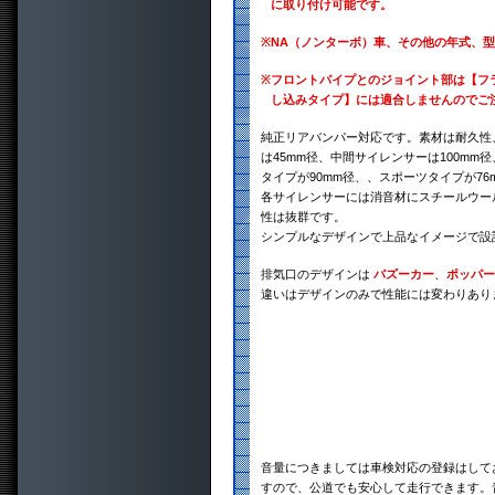
に取り付け可能です。
※
NA（ノンターボ）車、その他の年式、
※
フロントパイプとのジョイント部は【フ
し込みタイプ】には適合しませんのでご
純正リアバンパー対応です。素材は耐久性、
は45mm径、中間サイレンサーは100mm
タイプが90mm径、、スポーツタイプが76
各サイレンサーには消音材にスチールウー
性は抜群です。
シンプルなデザインで上品なイメージで設
排気口のデザインは
バズーカー
、
ポッパー
違いはデザインのみで性能には変わりあり
音量につきましては車検対応の登録はして
すので、公道でも安心して走行できます。