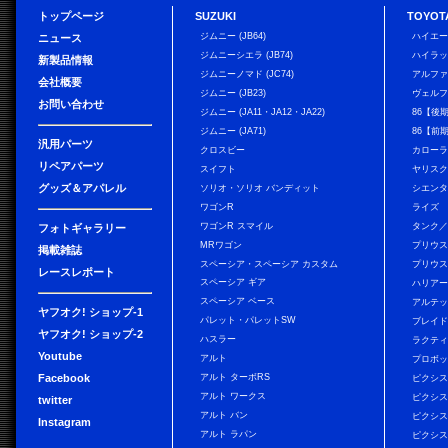
トップページ
SUZUKI
TOYOT
ジムニー (JB64)
ハイエ
ニュース
ジムニーシエラ (JB74)
ハイラ
新製品情報
ジムニーノマド (JC74)
アルフ
会社概要
ジムニー (JB23)
ヴェル
お問い合わせ
ジムニー (JA11・JA12・JA22)
86【後
ジムニー (JA71)
86【前
汎用パーツ
クロスビー
カローラ
リペアパーツ
スイフト
ヤリス
グッズ＆アパレル
ソリオ・ソリオ バンディット
シエン
ワゴンR
ライズ
ワゴンR スマイル
タンク
フォトギャラリー
MRワゴン
プリウ
掲載雑誌
スペーシア・スペーシア カスタム
プリウス
レースレポート
スペーシア ギア
ハリア
スペーシア ベース
アルテ
ヤフオク! ショップ-1
パレット・パレットSW
ブレイ
ヤフオク! ショップ-2
ハスラー
ラクテ
Youtube
アルト
プロボ
Facebook
アルト ターボRS
ピクシス
アルト ワークス
ピクシス
twitter
アルト バン
ピクシス
Instagram
アルト ラパン
ピクシス