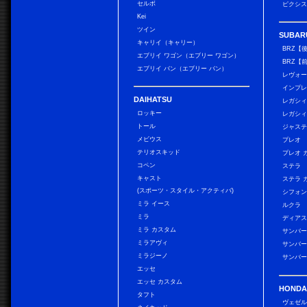
セルボ
ピクシス
Kei
ツイン
SUBAR
キャリイ（キャリー）
BRZ【
エブリイ ワゴン（エブリー ワゴン）
BRZ【
エブリイ バン（エブリー バン）
レヴォ
インプレ
DAIHATSU
レガシィ
ロッキー
レガシィ
トール
ジャス
メビウス
プレオ
テリオスキッド
プレオ 
コペン
ステラ
キャスト
ステラ 
(スポーツ・スタイル・アクティバ)
シフォン
ミラ イース
ルクラ
ミラ
ディアス
ミラ カスタム
サンバー
ミラアヴィ
サンバー
ミラジーノ
サンバー
エッセ
エッセ カスタム
HONDA
タフト
ヴェゼ