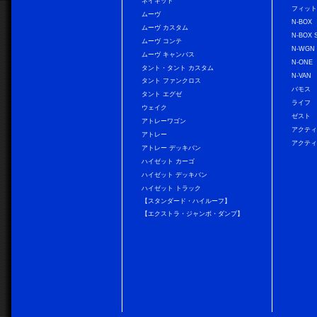
ネイキッド
フィッ
ムーヴ
N-BOX
ムーヴ カスタム
N-BOX 
ムーヴ コンテ
N-WGN
ムーヴ キャンバス
N-ONE
タント・タント カスタム
N-VAN
タント ファンクロス
バモス
タント エグゼ
ライフ
ウェイク
ゼスト
アトレーワゴン
アクティ
アトレー
アクティ
アトレー デッキバン
ハイゼット カーゴ
ハイゼット デッキバン
ハイゼット トラック
【スタンダード・ハイルーフ】
【エクストラ・ジャンボ・ダンプ】