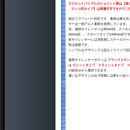
※
フロントパイプとのジョイント部は【差
ランジ式タイプ】は装着不可ですのでご
純正リアバンパー対応です。素材は耐久性、
サーは一部アルミ素材を使用しています。）
径、後部サイレンサーは90mm径、テール
60mm径、、スポーツタイプが60mm径で
各サイレンサーには消音材にスチールウー
性は抜群です。
シンプルなデザインで上品なイメージで設
後部サイレンサーボディは
ブラックステン
は
ビレットタイプ
、
スラッシュタイプ
、
ス
の組合せから選択できます。
違いはデザインのみで性能には変わりあり