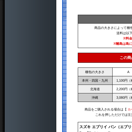
商品の大きさによって梱
送料は以
※料
※離島は島
この商
梱包の大きさ
A
本州・四国・九州
1,100円
北海道
2,200円
沖縄
3,080円
商品をご購入される場合は【
カ
これを押しただけでは注
スズキ エブリイ バン（エブリ