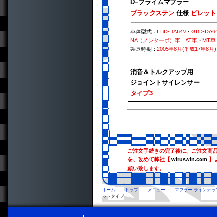
D−プライムマフラー
ブラックステン
仕様
ビレット
車体型式：
EBD-DA64V
・
GBD-DA6
NA（ノンターボ）車
｜
AT車
・
MT車
製造時期：
2005年8月(平成17年8月)
消音＆トルクアップ用
ジョイントサイレンサー
タイプ3
ご注文手続きの完了後に、ご注文商
を、改めて弊社【
wiruswin.com
】
願い致します。
ホーム
トップ
メニュー
マフラー ラインナッ
ットタイプ