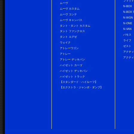
フィッ
ムーヴ
N-BOX
ムーヴ カスタム
N-BOX 
ムーヴ コンテ
N-WGN
ムーヴ キャンバス
N-ONE
タント・タント カスタム
N-VAN
タント ファンクロス
バモス
タント エグゼ
ライフ
ウェイク
ゼスト
アトレーワゴン
アクティ
アトレー
アクティ
アトレー デッキバン
ハイゼット カーゴ
ハイゼット デッキバン
ハイゼット トラック
【スタンダード・ハイルーフ】
【エクストラ・ジャンボ・ダンプ】