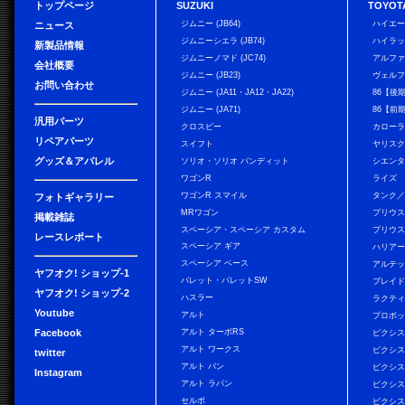
トップページ
SUZUKI
TOYOT
ジムニー (JB64)
ハイエ
ニュース
ジムニーシエラ (JB74)
ハイラ
新製品情報
ジムニーノマド (JC74)
アルフ
会社概要
ジムニー (JB23)
ヴェル
お問い合わせ
ジムニー (JA11・JA12・JA22)
86【後
ジムニー (JA71)
86【前
汎用パーツ
クロスビー
カローラ
リペアパーツ
スイフト
ヤリス
グッズ＆アパレル
ソリオ・ソリオ バンディット
シエン
ワゴンR
ライズ
ワゴンR スマイル
タンク
フォトギャラリー
MRワゴン
プリウ
掲載雑誌
スペーシア・スペーシア カスタム
プリウス
レースレポート
スペーシア ギア
ハリア
スペーシア ベース
アルテ
ヤフオク! ショップ-1
パレット・パレットSW
ブレイ
ヤフオク! ショップ-2
ハスラー
ラクテ
Youtube
アルト
プロボ
Facebook
アルト ターボRS
ピクシス
アルト ワークス
ピクシス
twitter
アルト バン
ピクシス
Instagram
アルト ラパン
ピクシス
セルボ
ピクシス