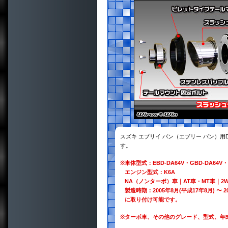
スズキ エブリイ バン（エブリー バン）用
す。
※
車体型式：EBD-DA64V・GBD-DA64V・
エンジン型式：K6A
NA（ノンターボ）車｜AT車・MT車｜2W
製造時期：2005年8月(平成17年8月) 〜 2
に取り付け可能です。
※
ターボ車、その他のグレード、型式、年