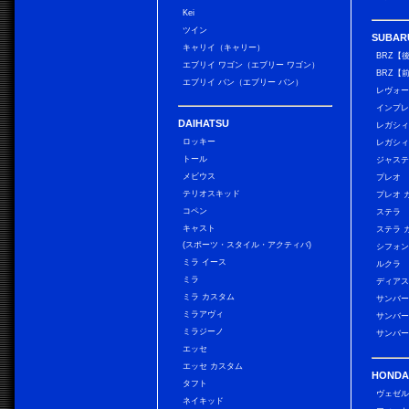
Kei
ツイン
SUBAR
キャリイ（キャリー）
BRZ【
エブリイ ワゴン（エブリー ワゴン）
BRZ【
エブリイ バン（エブリー バン）
レヴォ
インプレ
DAIHATSU
レガシィ
ロッキー
レガシィ
トール
ジャス
メビウス
プレオ
テリオスキッド
プレオ 
コペン
ステラ
キャスト
ステラ 
(スポーツ・スタイル・アクティバ)
シフォン
ミラ イース
ルクラ
ミラ
ディアス
ミラ カスタム
サンバー
ミラアヴィ
サンバー
ミラジーノ
サンバー
エッセ
エッセ カスタム
HONDA
タフト
ヴェゼ
ネイキッド