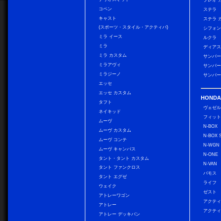
プレオ 
コペン
ステラ
キャスト
ステラ 
(スポーツ・スタイル・アクティバ)
シフォン
ミラ イース
ルクラ
ミラ
ディアス
ミラ カスタム
サンバー
ミラアヴィ
サンバー
ミラジーノ
サンバー
エッセ
エッセ カスタム
HONDA
タフト
ヴェゼ
ネイキッド
フィッ
ムーヴ
N-BOX
ムーヴ カスタム
N-BOX 
ムーヴ コンテ
N-WGN
ムーヴ キャンバス
N-ONE
タント・タント カスタム
N-VAN
タント ファンクロス
バモス
タント エグゼ
ライフ
ウェイク
ゼスト
アトレーワゴン
アクティ
アトレー
アクティ
アトレー デッキバン