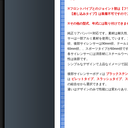
※
フロントパイプとのジョイント部は【フ
【差し込みタイプ】は装着不可ですので
※
その他の型式、年式には取り付けできま
純正リアバンパー対応です。素材は耐久性、
サーは一部アルミ素材を使用しています。）
径、後部サイレンサーは90mm径、テール
60mm径、、スポーツタイプが60mm径で
各サイレンサーには消音材にスチールウー
性は抜群です。
シンプルなデザインで上品なイメージで設
後部サイレンサーボディは
ブラックステン
は
ビレットタイプ
、
スラッシュタイプ
、
ス
の組合せから選択できます。
違いはデザインのみで性能には変わりあり