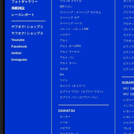
ワゴンR スマイル
タンク
フォトギャラリー
MRワゴン
プリウ
掲載雑誌
スペーシア・スペーシア カスタム
プリウス
レースレポート
スペーシア ギア
ハリア
スペーシア ベース
アルテ
ヤフオク! ショップ-1
パレット・パレットSW
ブレイ
ヤフオク! ショップ-2
ハスラー
ラクテ
Youtube
アルト
プロボ
Facebook
アルト ターボRS
ピクシス
アルト ワークス
ピクシス
twitter
アルト バン
ピクシス
Instagram
アルト ラパン
ピクシス
セルボ
ピクシス
Kei
ツイン
SUBAR
キャリイ（キャリー）
BRZ【
エブリイ ワゴン（エブリー ワゴン）
BRZ【
エブリイ バン（エブリー バン）
レヴォ
インプレ
DAIHATSU
レガシィ
ロッキー
レガシィ
トール
ジャス
メビウス
プレオ
テリオスキッド