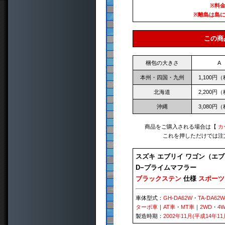
※料
※離島は島
この商
梱包の大きさ
A
本州・四国・九州
1,100円
北海道
2,200円
沖縄
3,080円
商品をご購入される場合は【
カ
これを押しただけでは注
スズキ エブリイ ワゴン（エブ
D−プライムマフラー
ブラックステン
仕様
スポーツ
車体型式：
GH-DA62W
・
TA-DA62W
ターボ車
｜
AT車
・
MT車
｜
2WD
・
4
製造時期：
2002年11月(平成14年11