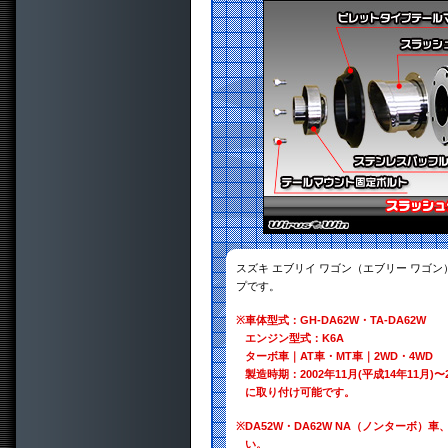
スズキ エブリイ ワゴン（エブリー ワゴン
プです。
※
車体型式：GH-DA62W・TA-DA62W
エンジン型式：K6A
ターボ車｜AT車・MT車｜2WD・4WD
製造時期：2002年11月(平成14年11月)〜
に取り付け可能です。
※
DA52W・DA62W NA（ノンターボ）
い。