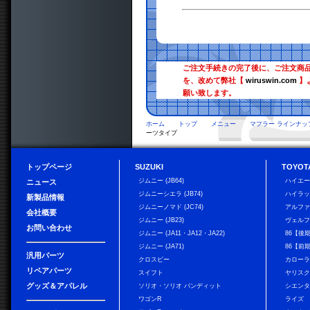
ご注文手続きの完了後に、ご注文商
を、改めて弊社【
wiruswin.com
】
願い致します。
ホーム
トップ
メニュー
マフラー ラインナッ
ーツタイプ
トップページ
SUZUKI
TOYOT
ジムニー (JB64)
ハイエ
ニュース
ジムニーシエラ (JB74)
ハイラ
新製品情報
ジムニーノマド (JC74)
アルフ
会社概要
ジムニー (JB23)
ヴェル
お問い合わせ
ジムニー (JA11・JA12・JA22)
86【後
ジムニー (JA71)
86【前
汎用パーツ
クロスビー
カローラ
リペアパーツ
スイフト
ヤリス
グッズ＆アパレル
ソリオ・ソリオ バンディット
シエン
ワゴンR
ライズ