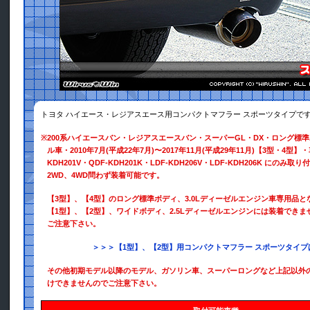
トヨタ ハイエース・レジアスエース用コンパクトマフラー スポーツタイプで
※
200系ハイエースバン・レジアスエースバン・スーパーGL・DX・ロング標準ボ
ル車・2010年7月(平成22年7月)〜2017年11月(平成29年11月)【3型・4型】
KDH201V・QDF-KDH201K・LDF-KDH206V・LDF-KDH206K にのみ
2WD、4WD問わず装着可能です。
【3型】、【4型】のロング標準ボディ、3.0Lディーゼルエンジン車専用品と
【1型】、【2型】、ワイドボディ、2.5Lディーゼルエンジンには装着でき
ご注意下さい。
＞＞＞【1型】、【2型】用コンパクトマフラー スポーツタイプ
その他初期モデル以降のモデル、ガソリン車、スーパーロングなど上記以外
けできませんのでご注意下さい。