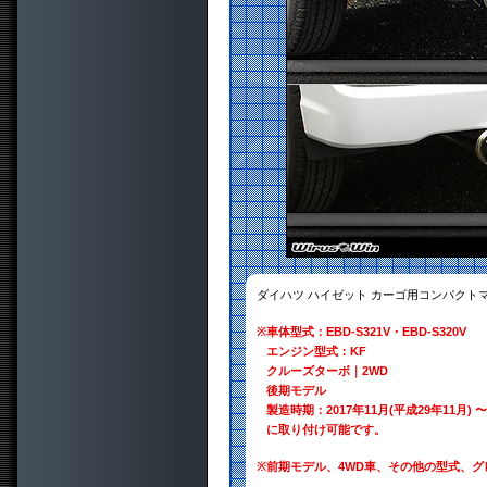
ダイハツ ハイゼット カーゴ用コンパクト
※
車体型式：EBD-S321V・EBD-S320V
エンジン型式：KF
クルーズターボ｜2WD
後期モデル
製造時期：2017年11月(平成29年11月) 〜
に取り付け可能です。
※
前期モデル、4WD車、その他の型式、