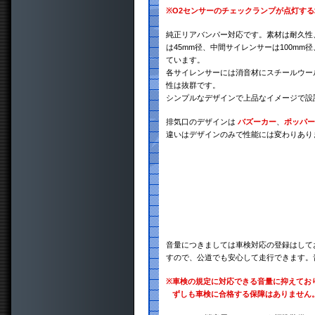
※
O2センサーのチェックランプが点灯す
純正リアバンパー対応です。素材は耐久性、
は45mm径、中間サイレンサーは100mm
ています。
各サイレンサーには消音材にスチールウー
性は抜群です。
シンプルなデザインで上品なイメージで設
排気口のデザインは
バズーカー
、
ポッパー
違いはデザインのみで性能には変わりあり
音量につきましては車検対応の登録はして
すので、公道でも安心して走行できます。
※
車検の規定に対応できる音量に抑えてお
ずしも車検に合格する保障はありません