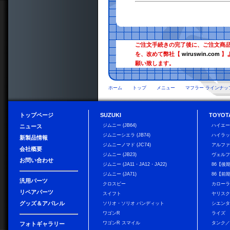
ご注文手続きの完了後に、ご注文商
を、改めて弊社【
wiruswin.com
】
願い致します。
ホーム
トップ
メニュー
マフラー ラインナッ
トップページ
SUZUKI
TOYOT
ジムニー (JB64)
ハイエ
ニュース
ジムニーシエラ (JB74)
ハイラ
新製品情報
ジムニーノマド (JC74)
アルフ
会社概要
ジムニー (JB23)
ヴェル
お問い合わせ
ジムニー (JA11・JA12・JA22)
86【後
ジムニー (JA71)
86【前
汎用パーツ
クロスビー
カローラ
リペアパーツ
スイフト
ヤリス
グッズ＆アパレル
ソリオ・ソリオ バンディット
シエン
ワゴンR
ライズ
ワゴンR スマイル
タンク
フォトギャラリー