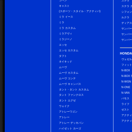
コペン
ステラ
キャスト
ステラ 
(スポーツ・スタイル・アクティバ)
シフォン
ミラ イース
ルクラ
ミラ
ディアス
ミラ カスタム
サンバー
ミラアヴィ
サンバー
ミラジーノ
サンバー
エッセ
エッセ カスタム
HONDA
タフト
ヴェゼ
ネイキッド
フィッ
ムーヴ
N-BOX
ムーヴ カスタム
N-BOX 
ムーヴ コンテ
N-WGN
ムーヴ キャンバス
N-ONE
タント・タント カスタム
N-VAN
タント ファンクロス
バモス
タント エグゼ
ライフ
ウェイク
ゼスト
アトレーワゴン
アクティ
アトレー
アクティ
アトレー デッキバン
ハイゼット カーゴ