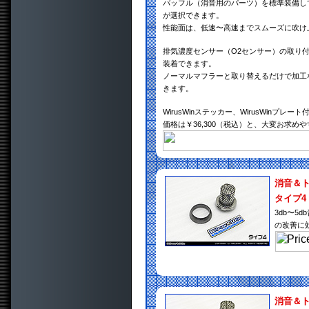
バッフル（消音用のパーツ）を標準装備し
が選択できます。
性能面は、低速〜高速までスムーズに吹け
排気濃度センサー（O2センサー）の取り
装着できます。
ノーマルマフラーと取り替えるだけで加工
きます。
WirusWinステッカー、WirusWinプレート
価格は￥36,300（税込）と、大変お求め
消音＆
タイプ4
3db〜
の改善に
消音＆