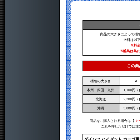
商品の大きさによって梱
送料は以
※料
※離島は島
この商
梱包の大きさ
A
本州・四国・九州
1,100円
北海道
2,200円
沖縄
3,080円
商品をご購入される場合は【
カ
これを押しただけでは注
ダイハツ ハイゼット カーゴ用