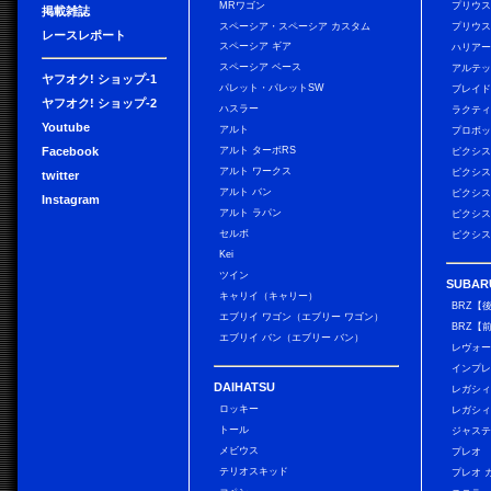
MRワゴン
プリウ
掲載雑誌
スペーシア・スペーシア カスタム
プリウス
レースレポート
スペーシア ギア
ハリア
スペーシア ベース
アルテ
ヤフオク! ショップ-1
パレット・パレットSW
ブレイ
ヤフオク! ショップ-2
ハスラー
ラクテ
Youtube
アルト
プロボ
Facebook
アルト ターボRS
ピクシス
アルト ワークス
ピクシス
twitter
アルト バン
ピクシス
Instagram
アルト ラパン
ピクシス
セルボ
ピクシス
Kei
ツイン
SUBAR
キャリイ（キャリー）
BRZ【
エブリイ ワゴン（エブリー ワゴン）
BRZ【
エブリイ バン（エブリー バン）
レヴォ
インプレ
DAIHATSU
レガシィ
ロッキー
レガシィ
トール
ジャス
メビウス
プレオ
テリオスキッド
プレオ 