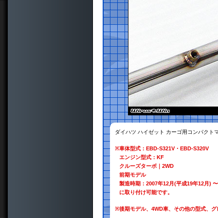
ダイハツ ハイゼット カーゴ用コンパクト
※
車体型式：EBD-S321V・EBD-S320V
エンジン型式：KF
クルーズターボ｜2WD
前期モデル
製造時期：2007年12月(平成19年12月) 〜 
に取り付け可能です。
※
後期モデル、4WD車、その他の型式、