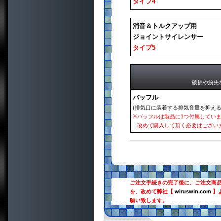
タイプ4
消音＆トルクアップ用
ジョイントサイレンサー
タイプ5
破損や紛失
バッフル
(排気口に装着する排気音量を抑える
※
バッフルは製品に1つ付属してい
改めて購入して頂く必要はござい
ご注文手続きの完了後に、ご注文商
を、改めて弊社【
wiruswin.com
】
願い致します。