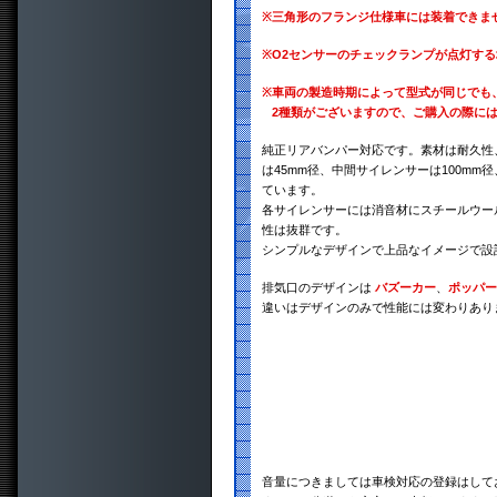
※
三角形のフランジ仕様車には装着できま
※
O2センサーのチェックランプが点灯す
※
車両の製造時期によって型式が同じでも
2種類がございますので、ご購入の際に
純正リアバンパー対応です。素材は耐久性、
は45mm径、中間サイレンサーは100mm
ています。
各サイレンサーには消音材にスチールウー
性は抜群です。
シンプルなデザインで上品なイメージで設
排気口のデザインは
バズーカー
、
ポッパー
違いはデザインのみで性能には変わりあり
音量につきましては車検対応の登録はして