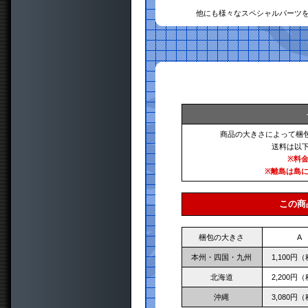
他にも様々なスペシャルパーツ
商品の大きさによって梱
送料は以
※料
※離島は島
この商
梱包の大きさ
A
本州・四国・九州
1,100円
北海道
2,200円
沖縄
3,080円