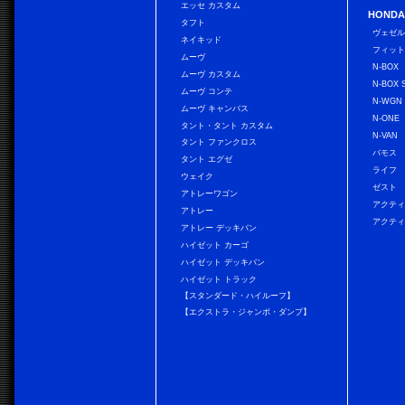
エッセ カスタム
HONDA
タフト
ヴェゼ
ネイキッド
フィッ
ムーヴ
N-BOX
ムーヴ カスタム
N-BOX 
ムーヴ コンテ
N-WGN
ムーヴ キャンバス
N-ONE
タント・タント カスタム
N-VAN
タント ファンクロス
バモス
タント エグゼ
ライフ
ウェイク
ゼスト
アトレーワゴン
アクティ
アトレー
アクティ
アトレー デッキバン
ハイゼット カーゴ
ハイゼット デッキバン
ハイゼット トラック
【スタンダード・ハイルーフ】
【エクストラ・ジャンボ・ダンプ】