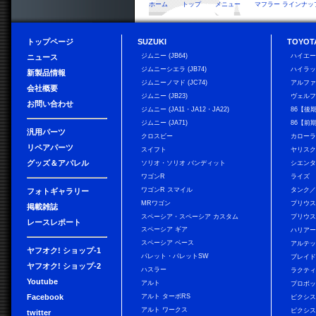
ホーム
トップ
メニュー
マフラー ラインナッ
トップページ
SUZUKI
TOYOT
ジムニー (JB64)
ハイエ
ニュース
ジムニーシエラ (JB74)
ハイラ
新製品情報
ジムニーノマド (JC74)
アルフ
会社概要
ジムニー (JB23)
ヴェル
お問い合わせ
ジムニー (JA11・JA12・JA22)
86【後
ジムニー (JA71)
86【前
汎用パーツ
クロスビー
カローラ
リペアパーツ
スイフト
ヤリス
グッズ＆アパレル
ソリオ・ソリオ バンディット
シエン
ワゴンR
ライズ
ワゴンR スマイル
タンク
フォトギャラリー
MRワゴン
プリウ
掲載雑誌
スペーシア・スペーシア カスタム
プリウス
レースレポート
スペーシア ギア
ハリア
スペーシア ベース
アルテ
ヤフオク! ショップ-1
パレット・パレットSW
ブレイ
ヤフオク! ショップ-2
ハスラー
ラクテ
Youtube
アルト
プロボ
Facebook
アルト ターボRS
ピクシス
アルト ワークス
ピクシス
twitter