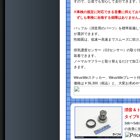
すので、公道でも安心して走行できます。
※
車検の規定に対応できる音量に抑えてお
ずしも車検に合格する保障はありません
バッフル（消音用のパーツ）を標準装備し
が選択できます。
性能面は、低速〜高速までスムーズに吹け
排気濃度センサー（O2センサー）の取り
装着できます。
ノーマルマフラーと取り替えるだけで加工
きます。
WirusWinステッカー、WirusWinプレート
価格は￥36,300（税込）と、大変お求め
消音＆
タイプ4
3db〜
の改善に