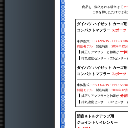
商品をご購入される場合は【
カ
これを押しただけでは注
ダイハツ ハイゼット カーゴ用
コンパクトマフラー
スポーツ
車体型式：
EBD-S321V
・
EBD-S320
前期モデル
｜製造時期：
2007年12
【
一体
純正リアマフラーと触媒が
【
排気濃度センサー（O2センサー
ダイハツ ハイゼット カーゴ用
コンパクトマフラー
スポーツ
車体型式：
EBD-S321V
・
EBD-S320
前期モデル
｜製造時期：
2007年12
【
分割
純正リアマフラーと触媒が
【
排気濃度センサー（O2センサー
消音＆トルクアップ用
ジョイントサイレンサー