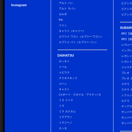
アルト バン
ピクシス
Instagram
アルト ラパン
ピクシス
セルボ
ピクシス
Kei
ツイン
SUBAR
キャリイ（キャリー）
BRZ【
エブリイ ワゴン（エブリー ワゴン）
BRZ【
エブリイ バン（エブリー バン）
レヴォ
インプレ
DAIHATSU
レガシィ
ロッキー
レガシィ
トール
ジャス
メビウス
プレオ
テリオスキッド
プレオ 
コペン
ステラ
キャスト
ステラ 
(スポーツ・スタイル・アクティバ)
シフォン
ミラ イース
ルクラ
ミラ
ディアス
ミラ カスタム
サンバー
ミラアヴィ
サンバー
ミラジーノ
サンバー
エッセ