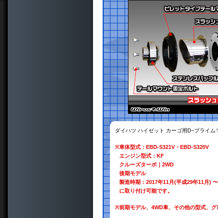
ダイハツ ハイゼット カーゴ用D−プライ
※
車体型式：EBD-S321V・EBD-S320V
エンジン型式：KF
クルーズターボ｜2WD
後期モデル
製造時期：2017年11月(平成29年11月) 〜
に取り付け可能です。
※
前期モデル、4WD車、その他の型式、