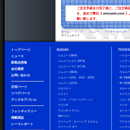
ご注文手続きの完了後に、ご注文商
を、改めて弊社【
wiruswin.com
】
願い致します。
ホーム
トップ
メニュー
マフラー ラインナッ
ラッシュタイプ
トップページ
SUZUKI
TOYOT
ジムニー (JB64)
ハイエ
ニュース
ジムニーシエラ (JB74)
ハイラ
新製品情報
ジムニーノマド (JC74)
アルフ
会社概要
ジムニー (JB23)
ヴェル
お問い合わせ
ジムニー (JA11・JA12・JA22)
86【後
ジムニー (JA71)
86【前
汎用パーツ
クロスビー
カローラ
リペアパーツ
スイフト
ヤリス
グッズ＆アパレル
ソリオ・ソリオ バンディット
シエン
ワゴンR
ライズ
ワゴンR スマイル
タンク
フォトギャラリー
MRワゴン
プリウ
掲載雑誌
スペーシア・スペーシア カスタム
プリウス
レースレポート
スペーシア ギア
ハリア