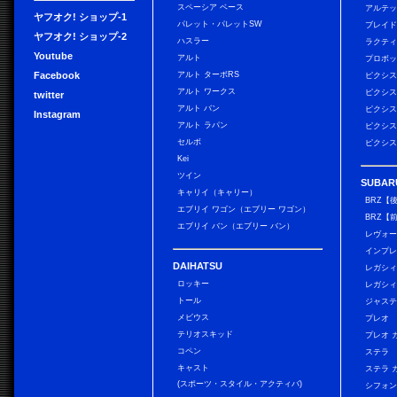
スペーシア ベース
アルテ
ヤフオク! ショップ-1
パレット・パレットSW
ブレイ
ヤフオク! ショップ-2
ハスラー
ラクテ
Youtube
アルト
プロボ
Facebook
アルト ターボRS
ピクシス
アルト ワークス
ピクシス
twitter
アルト バン
ピクシス
Instagram
アルト ラパン
ピクシス
セルボ
ピクシス
Kei
ツイン
SUBAR
キャリイ（キャリー）
BRZ【
エブリイ ワゴン（エブリー ワゴン）
BRZ【
エブリイ バン（エブリー バン）
レヴォ
インプレ
DAIHATSU
レガシィ
ロッキー
レガシィ
トール
ジャス
メビウス
プレオ
テリオスキッド
プレオ 
コペン
ステラ
キャスト
ステラ 
(スポーツ・スタイル・アクティバ)
シフォン