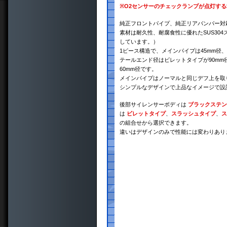
※
O2センサーのチェックランプが点灯す
純正フロントパイプ、純正リアバンパー対
素材は耐久性、耐腐食性に優れたSUS30
しています。）
1ピース構造で、メインパイプは45mm径、
テールエンド径はビレットタイプが90mm
60mm径です。
メインパイプはノーマルと同じデフ上を取
シンプルなデザインで上品なイメージで設
後部サイレンサーボディは
ブラックステン
は
ビレットタイプ
、
スラッシュタイプ
、
ス
の組合せから選択できます。
違いはデザインのみで性能には変わりあり