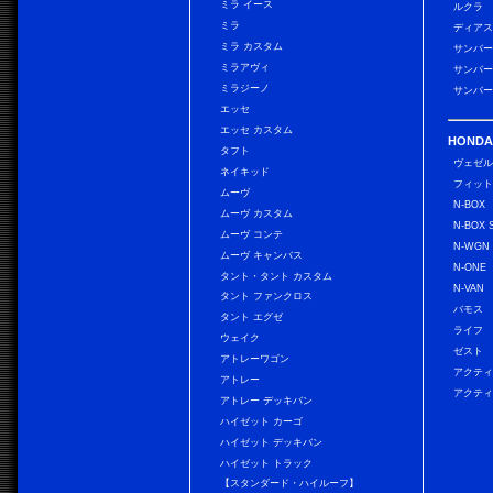
ミラ イース
ルクラ
ミラ
ディアス
ミラ カスタム
サンバー
ミラアヴィ
サンバー
ミラジーノ
サンバー
エッセ
エッセ カスタム
HONDA
タフト
ヴェゼ
ネイキッド
フィッ
ムーヴ
N-BOX
ムーヴ カスタム
N-BOX 
ムーヴ コンテ
N-WGN
ムーヴ キャンバス
N-ONE
タント・タント カスタム
N-VAN
タント ファンクロス
バモス
タント エグゼ
ライフ
ウェイク
ゼスト
アトレーワゴン
アクティ
アトレー
アクティ
アトレー デッキバン
ハイゼット カーゴ
ハイゼット デッキバン
ハイゼット トラック
【スタンダード・ハイルーフ】