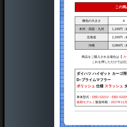
この商
梱包の大きさ
A
本州・四国・九州
1,100円
北海道
2,200円
沖縄
3,080円
商品をご購入される場合は【
カ
これを押しただけでは注
ダイハツ ハイゼット カーゴ用
D−プライムマフラー
ポリッシュ
仕様
スラッシュ
タ
車体型式：
EBD-S321V
・
EBD-S320
後期モデル
｜製造時期：
2017年11