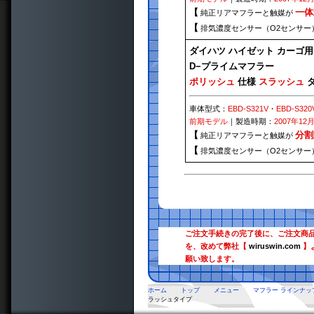
【
一体
純正リアマフラーと触媒が
【
排気濃度センサー（O2センサー
ダイハツ ハイゼット カーゴ用
D−プライムマフラー
ポリッシュ
仕様
スラッシュ
タ
車体型式：
EBD-S321V
・
EBD-S320
前期モデル
｜製造時期：
2007年12
【
分割
純正リアマフラーと触媒が
【
排気濃度センサー（O2センサー
ご注文手続きの完了後に、ご注文商
を、改めて弊社【
wiruswin.com
】
願い致します。
ホーム
トップ
メニュー
マフラー ラインナッ
ラッシュタイプ