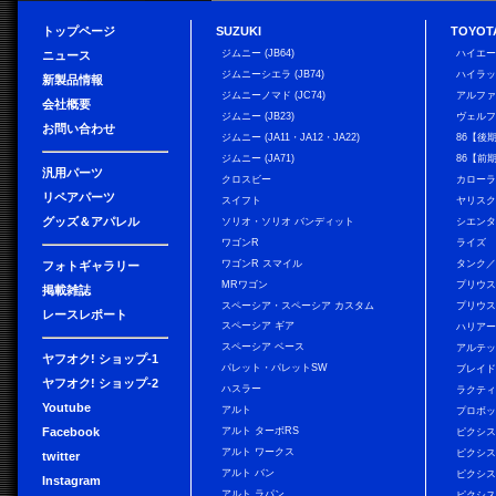
トップページ
SUZUKI
TOYOT
ジムニー (JB64)
ハイエ
ニュース
ジムニーシエラ (JB74)
ハイラ
新製品情報
ジムニーノマド (JC74)
アルフ
会社概要
ジムニー (JB23)
ヴェル
お問い合わせ
ジムニー (JA11・JA12・JA22)
86【後
ジムニー (JA71)
86【前
汎用パーツ
クロスビー
カローラ
リペアパーツ
スイフト
ヤリス
グッズ＆アパレル
ソリオ・ソリオ バンディット
シエン
ワゴンR
ライズ
ワゴンR スマイル
タンク
フォトギャラリー
MRワゴン
プリウ
掲載雑誌
スペーシア・スペーシア カスタム
プリウス
レースレポート
スペーシア ギア
ハリア
スペーシア ベース
アルテ
ヤフオク! ショップ-1
パレット・パレットSW
ブレイ
ヤフオク! ショップ-2
ハスラー
ラクテ
Youtube
アルト
プロボ
Facebook
アルト ターボRS
ピクシス
アルト ワークス
ピクシス
twitter
アルト バン
ピクシス
Instagram
アルト ラパン
ピクシス