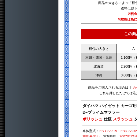
商品の大きさによって梱
送料は以
※料
※離島は島
この商
梱包の大きさ
A
本州・四国・九州
1,100円
北海道
2,200円
沖縄
3,080円
商品をご購入される場合は【
カ
これを押しただけでは注
ダイハツ ハイゼット カーゴ用
D−プライムマフラー
ポリッシュ
仕様
スラッシュ
タ
車体型式：
EBD-S321V
・
EBD-S320
前期モデル
｜製造時期：
2007年12