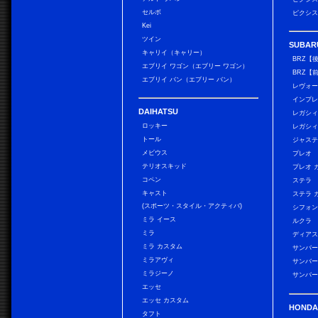
セルボ
ピクシス
Kei
ツイン
SUBAR
キャリイ（キャリー）
BRZ【
エブリイ ワゴン（エブリー ワゴン）
BRZ【
エブリイ バン（エブリー バン）
レヴォ
インプレ
DAIHATSU
レガシィ
ロッキー
レガシィ
トール
ジャス
メビウス
プレオ
テリオスキッド
プレオ 
コペン
ステラ
キャスト
ステラ 
(スポーツ・スタイル・アクティバ)
シフォン
ミラ イース
ルクラ
ミラ
ディアス
ミラ カスタム
サンバー
ミラアヴィ
サンバー
ミラジーノ
サンバー
エッセ
エッセ カスタム
HONDA
タフト