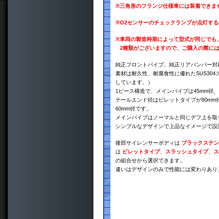
※
三角形のフランジ仕様車には装着できま
※
O2センサーのチェックランプが点灯す
※
車両の製造時期によって型式が同じでも
2種類がございますので、ご購入の際に
純正フロントパイプ、純正リアバンパー対
素材は耐久性、耐腐食性に優れたSUS30
しています。）
1ピース構造で、メインパイプは45mm径、
テールエンド径はビレットタイプが90mm
60mm径です。
メインパイプはノーマルと同じデフ上を取
シンプルなデザインで上品なイメージで設
後部サイレンサーボディは
ブラックステン
は
ビレットタイプ
、
スラッシュタイプ
、
ス
の組合せから選択できます。
違いはデザインのみで性能には変わりあり