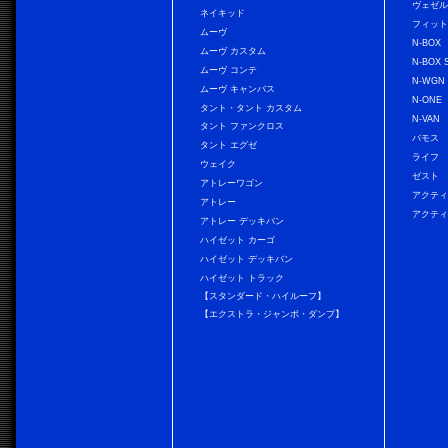
ヴェゼ
ネイキッド
フィッ
ムーヴ
N-BOX
ムーヴ カスタム
N-BOX 
ムーヴ コンテ
N-WGN
ムーヴ キャンバス
N-ONE
タント・タント カスタム
N-VAN
タント ファンクロス
バモス
タント エグゼ
ライフ
ウェイク
ゼスト
アトレーワゴン
アクティ
アトレー
アクティ
アトレー デッキバン
ハイゼット カーゴ
ハイゼット デッキバン
ハイゼット トラック
【スタンダード・ハイルーフ】
【エクストラ・ジャンボ・ダンプ】