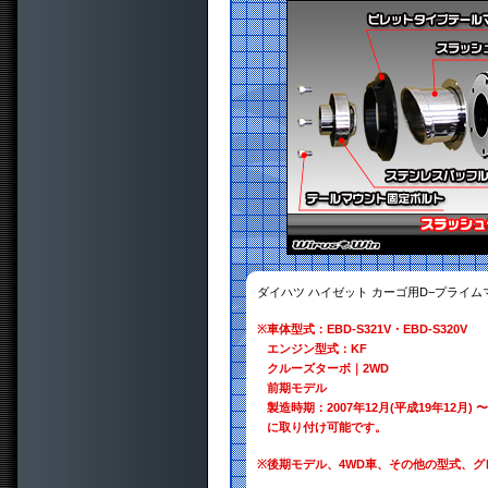
ダイハツ ハイゼット カーゴ用D−プライ
※
車体型式：EBD-S321V・EBD-S320V
エンジン型式：KF
クルーズターボ｜2WD
前期モデル
製造時期：2007年12月(平成19年12月) 〜 
に取り付け可能です。
※
後期モデル、4WD車、その他の型式、