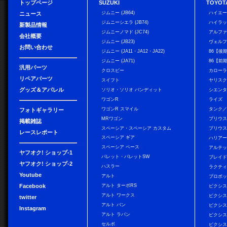
トップページ
SUZUKI
TOYOT
ジムニー (JB64)
ハイエ
ニュース
ジムニーシエラ (JB74)
ハイラ
新製品情報
ジムニーノマド (JC74)
アルフ
会社概要
ジムニー (JB23)
ヴェル
お問い合わせ
ジムニー (JA11・JA12・JA22)
86【後
ジムニー (JA71)
86【前
汎用パーツ
クロスビー
カローラ
リペアパーツ
スイフト
ヤリス
グッズ＆アパレル
ソリオ・ソリオ バンディット
シエン
ワゴンR
ライズ
ワゴンR スマイル
タンク
フォトギャラリー
MRワゴン
プリウ
掲載雑誌
スペーシア・スペーシア カスタム
プリウス
レースレポート
スペーシア ギア
ハリア
スペーシア ベース
アルテ
ヤフオク! ショップ-1
パレット・パレットSW
ブレイ
ヤフオク! ショップ-2
ハスラー
ラクテ
Youtube
アルト
プロボ
Facebook
アルト ターボRS
ピクシス
アルト ワークス
ピクシス
twitter
アルト バン
ピクシス
Instagram
アルト ラパン
ピクシス
セルボ
ピクシス