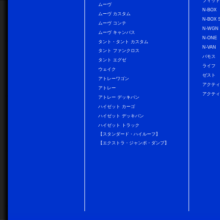
フィッ
ムーヴ
N-BOX
ムーヴ カスタム
N-BOX 
ムーヴ コンテ
N-WGN
ムーヴ キャンバス
N-ONE
タント・タント カスタム
N-VAN
タント ファンクロス
バモス
タント エグゼ
ライフ
ウェイク
ゼスト
アトレーワゴン
アクティ
アトレー
アクティ
アトレー デッキバン
ハイゼット カーゴ
ハイゼット デッキバン
ハイゼット トラック
【スタンダード・ハイルーフ】
【エクストラ・ジャンボ・ダンプ】