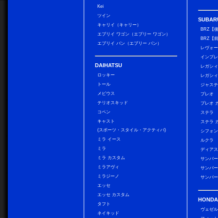
Kei
ツイン
SUBAR
キャリイ（キャリー）
BRZ【
エブリイ ワゴン（エブリー ワゴン）
BRZ【
エブリイ バン（エブリー バン）
レヴォ
インプレ
DAIHATSU
レガシィ
ロッキー
レガシィ
トール
ジャス
メビウス
プレオ
テリオスキッド
プレオ 
コペン
ステラ
キャスト
ステラ 
(スポーツ・スタイル・アクティバ)
シフォン
ミラ イース
ルクラ
ミラ
ディアス
ミラ カスタム
サンバー
ミラアヴィ
サンバー
ミラジーノ
サンバー
エッセ
エッセ カスタム
HONDA
タフト
ヴェゼ
ネイキッド