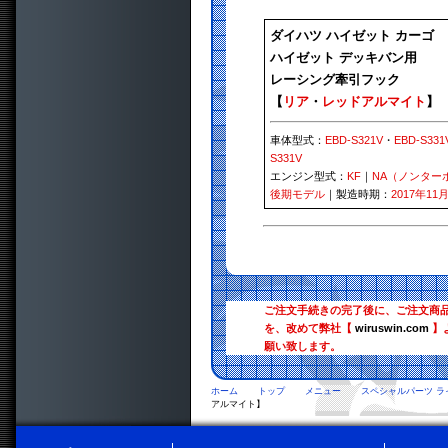
ダイハツ ハイゼット カーゴ
ハイゼット デッキバン用
レーシング牽引フック
【
リア
・
レッドアルマイト
】
車体型式：
EBD-S321V
・
EBD-S331
S331V
エンジン型式：
KF
｜
NA（ノンター
後期モデル
｜製造時期：
2017年11
ご注文手続きの完了後に、ご注文商
を、改めて弊社【
wiruswin.com
】
願い致します。
ホーム
トップ
メニュー
スペシャルパーツ ラ
アルマイト】