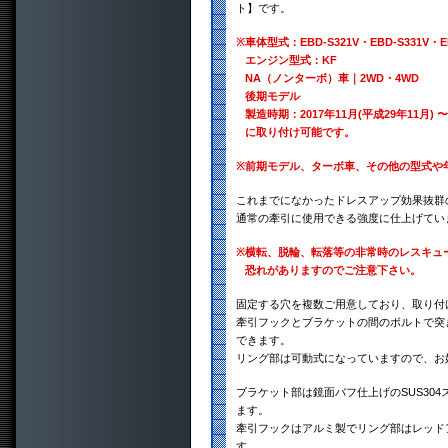
ト】です。
※
車体型式：EBD-S321V・EBD-S331V・EB
エンジン型式：KF
NA（ノンターボ）車｜2WD・4WD
後期モデル
製造時期：2017年11月(平成29年11月) 〜
に取り付け可能です。
※
前期モデル、ターボ車、その他の型式や
これまでになかったドレスアップ効果抜群
通常の牽引に使用できる強度に仕上げてい
※
横転、脱輪、転落等の非常時のレスキュ
恐れがありますのでご注意下さい。
固定する穴を複数ご用意しており、取り付
牽引フックとブラケットの間のボルトで突き
できます。
リング部は可動式になっていますので、お
ブラケット部は鏡面バフ仕上げのSUS30
ます。
牽引フックはアルミ製でリング部はレッド
す。