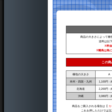
商品の大きさによって梱
送料は以
※料
※離島は島
この商
梱包の大きさ
A
本州・四国・九州
1,100円
北海道
2,200円
沖縄
3,080円
商品をご購入される場合は【
カ
これを押しただけでは注