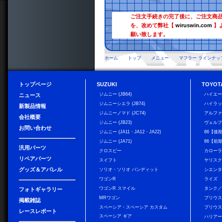
ご注文手続きの完了後に、ご注文商
を、改めて弊社【
wiruswin.com
】
願い致します。
ホーム
トップ
メニュー
マフラー ラインナッ
トップページ
SUZUKI
TOYOT
ジムニー (JB64)
ハイエ
ニュース
ジムニーシエラ (JB74)
ハイラ
新製品情報
ジムニーノマド (JC74)
アルフ
会社概要
ジムニー (JB23)
ヴェル
お問い合わせ
ジムニー (JA11・JA12・JA22)
86【後
ジムニー (JA71)
86【前
汎用パーツ
クロスビー
カローラ
リペアパーツ
スイフト
ヤリス
グッズ＆アパレル
ソリオ・ソリオ バンディット
シエン
ワゴンR
ライズ
ワゴンR スマイル
タンク
フォトギャラリー
MRワゴン
プリウ
掲載雑誌
スペーシア・スペーシア カスタム
プリウス
レースレポート
スペーシア ギア
ハリア