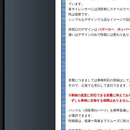
ています。
各サイレンサーには消音材にスチールウー
性は抜群です。
シンプルなデザインで上品なイメージで設
排気口のデザインは
バズーカー
、
ポッパー
違いはデザインのみで性能には変わりあり
音量につきましては車検対応の登録はして
すので、公道でも安心して走行できます。
※
車検の規定に対応できる音量に抑えてお
ずしも車検に合格する保障はありません
バッフル（消音用のパーツ）を標準装備し
が選択できます。
性能面は、低速〜高速までスムーズに吹け