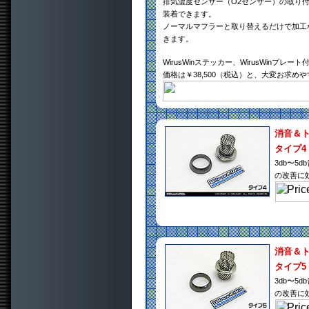
排気濃度センサー（O2センサー）の取り
装着できます。
ノーマルマフラーと取り替えるだけで加工
きます。
WirusWinステッカー、WirusWinプレート
価格は￥38,500（税込）と、大変お求め
消音＆
タイプ4
3db〜
の改善に
消音＆
タイプ5
3db〜
の改善に