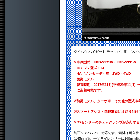
ダイハツ ハイゼット デッキバン用コンパ
※
車体型式：EBD-S321W・EBD-S331W
エンジン型式：KF
NA（ノンターボ）車｜2WD・4WD
後期モデル
製造時期：2017年11月(平成29年11月) 〜
に装着可能です。
※
前期モデル、ターボ車、その他の型式や
※
スマートアシスト搭載車両には取り付け
※
O2センサーのチェックランプが点灯す
純正リアバンパー対応です。素材は耐久性、
は45mm径、中間サイレンサーは100mm