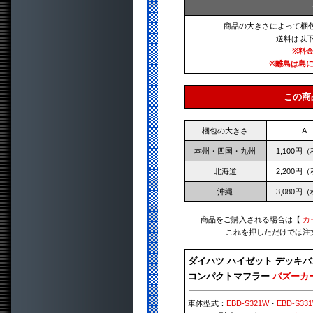
商品の大きさによって梱
送料は以
※料
※離島は島
この商
梱包の大きさ
A
本州・四国・九州
1,100円
北海道
2,200円
沖縄
3,080円
商品をご購入される場合は【
カ
これを押しただけでは注
ダイハツ ハイゼット デッキ
コンパクトマフラー
バズーカ
車体型式：
EBD-S321W
・
EBD-S33