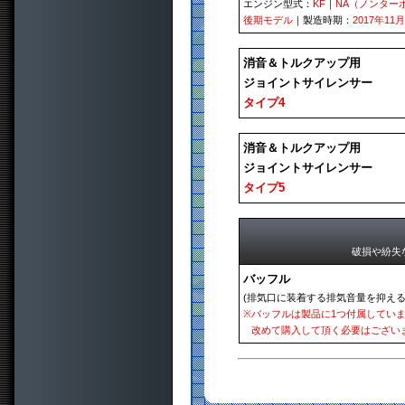
エンジン型式：
KF
｜
NA（ノンター
後期モデル
｜製造時期：
2017年11
消音＆トルクアップ用
ジョイントサイレンサー
タイプ4
消音＆トルクアップ用
ジョイントサイレンサー
タイプ5
破損や紛失
バッフル
(排気口に装着する排気音量を抑える
※
バッフルは製品に1つ付属してい
改めて購入して頂く必要はござい