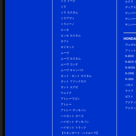
ミラ イース
ルクラ
ミラ
ディアス
ミラ カスタム
サンバー
ミラアヴィ
サンバー
ミラジーノ
サンバー
エッセ
エッセ カスタム
HONDA
タフト
ヴェゼ
ネイキッド
フィッ
ムーヴ
N-BOX
ムーヴ カスタム
N-BOX 
ムーヴ コンテ
N-WGN
ムーヴ キャンバス
N-ONE
タント・タント カスタム
N-VAN
タント ファンクロス
バモス
タント エグゼ
ライフ
ウェイク
ゼスト
アトレーワゴン
アクティ
アトレー
アクティ
アトレー デッキバン
ハイゼット カーゴ
ハイゼット デッキバン
ハイゼット トラック
【スタンダード・ハイルーフ】