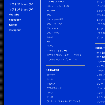
スペーシア ベース
アルテ
ヤフオク! ショップ-1
パレット・パレットSW
ブレイ
ヤフオク! ショップ-2
ハスラー
ラクテ
Youtube
アルト
プロボ
Facebook
アルト ターボRS
ピクシス
アルト ワークス
ピクシス
twitter
アルト バン
ピクシス
Instagram
アルト ラパン
ピクシス
セルボ
ピクシス
Kei
ツイン
SUBAR
キャリイ（キャリー）
BRZ【
エブリイ ワゴン（エブリー ワゴン）
BRZ【
エブリイ バン（エブリー バン）
レヴォ
インプレ
DAIHATSU
レガシィ
ロッキー
レガシィ
トール
ジャス
メビウス
プレオ
テリオスキッド
プレオ 
コペン
ステラ
キャスト
ステラ 
(スポーツ・スタイル・アクティバ)
シフォン