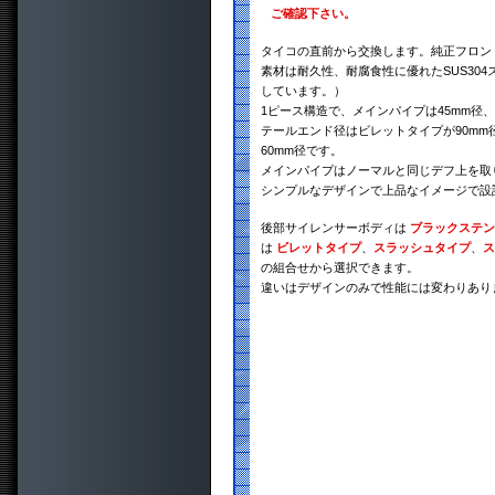
ご確認下さい。
タイコの直前から交換します。純正フロン
素材は耐久性、耐腐食性に優れたSUS30
しています。）
1ピース構造で、メインパイプは45mm径、
テールエンド径はビレットタイプが90mm
60mm径です。
メインパイプはノーマルと同じデフ上を取
シンプルなデザインで上品なイメージで設
後部サイレンサーボディは
ブラックステン
は
ビレットタイプ
、
スラッシュタイプ
、
ス
の組合せから選択できます。
違いはデザインのみで性能には変わりあり