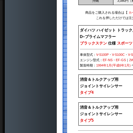
沖縄
3,080円
商品をご購入される場合は【
カ
これを押しただけでは注
ダイハツ ハイゼット トラック
D−プライムマフラー
ブラックステン
仕様
スポーツ
車体型式：
V-S100P
・
V-S100C
・
V-
エンジン型式：
EF-NS
・
EF-GS
｜
2
製造時期：
1994年1月(平成6年1月)
消音＆トルクアップ用
ジョイントサイレンサー
タイプ4
消音＆トルクアップ用
ジョイントサイレンサー
タイプ5