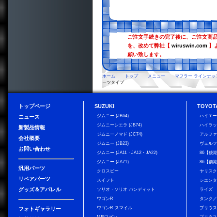
ご注文手続きの完了後に、ご注文商
を、改めて弊社【
wiruswin.com
】
願い致します。
ホーム
トップ
メニュー
マフラー ラインナッ
ーツタイプ
トップページ
SUZUKI
TOYOT
ジムニー (JB64)
ハイエ
ニュース
ジムニーシエラ (JB74)
ハイラ
新製品情報
ジムニーノマド (JC74)
アルフ
会社概要
ジムニー (JB23)
ヴェル
お問い合わせ
ジムニー (JA11・JA12・JA22)
86【後
ジムニー (JA71)
86【前
汎用パーツ
クロスビー
ヤリス
リペアパーツ
スイフト
シエン
グッズ＆アパレル
ソリオ・ソリオ バンディット
ライズ
ワゴンR
タンク
ワゴンR スマイル
プリウ
フォトギャラリー