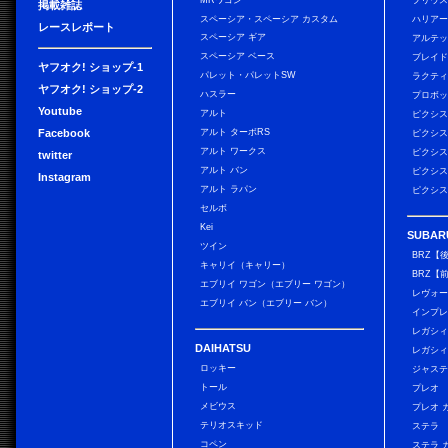
MRワゴン
プリウス
掲載雑誌
スペーシア・スペーシア カスタム
ハリア
レースレポート
スペーシア ギア
アルテ
スペーシア ベース
ブレイ
ヤフオク! ショップ-1
パレット・パレットSW
ラクテ
ヤフオク! ショップ-2
ハスラー
プロボ
Youtube
アルト
ピクシス
Facebook
アルト ターボRS
ピクシス
アルト ワークス
ピクシス
twitter
アルト バン
ピクシス
Instagram
アルト ラパン
ピクシス
セルボ
Kei
SUBAR
ツイン
BRZ【
キャリイ（キャリー）
BRZ【
エブリイ ワゴン（エブリー ワゴン）
レヴォ
エブリイ バン（エブリー バン）
インプレ
レガシィ
DAIHATSU
レガシィ
ロッキー
ジャス
トール
プレオ
メビウス
プレオ 
テリオスキッド
ステラ
コペン
ステラ 