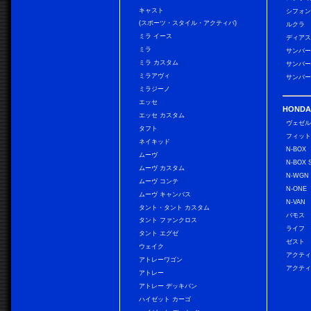
キャスト
シフォン
(スポーツ・スタイル・アクティバ)
ルクラ
ミラ イース
ディアス
ミラ
サンバー
ミラ カスタム
サンバー
ミラアヴィ
サンバー
ミラジーノ
エッセ
HONDA
エッセ カスタム
ヴェゼ
タフト
フィッ
ネイキッド
N-BOX
ムーヴ
N-BOX 
ムーヴ カスタム
N-WGN
ムーヴ コンテ
N-ONE
ムーヴ キャンバス
N-VAN
タント・タント カスタム
バモス
タント ファンクロス
ライフ
タント エグゼ
ゼスト
ウェイク
アクティ
アトレーワゴン
アクティ
アトレー
アトレー デッキバン
ハイゼット カーゴ