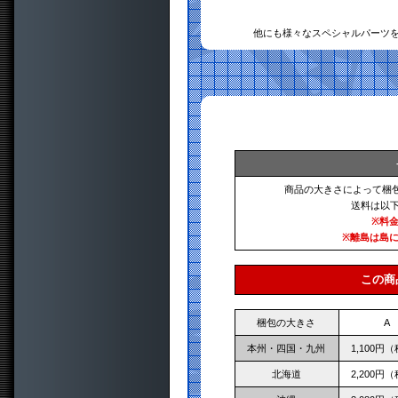
他にも様々なスペシャルパーツ
商品の大きさによって梱
送料は以
※料
※離島は島
この商
梱包の大きさ
A
本州・四国・九州
1,100円
北海道
2,200円