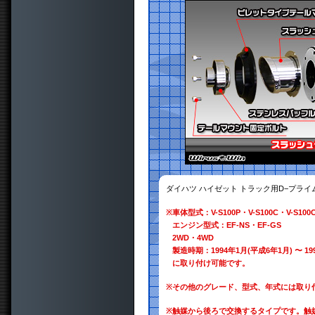
ダイハツ ハイゼット トラック用D−プラ
※
車体型式：V-S100P・V-S100C・V-S100CT
エンジン型式：EF-NS・EF-GS
2WD・4WD
製造時期：1994年1月(平成6年1月) 〜 19
に取り付け可能です。
※
その他のグレード、型式、年式には取り
※
触媒から後ろで交換するタイプです。触