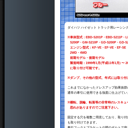
ダイハツ ハイゼット トラック用レーシ
※
車体型式：EBD-S201P・EBD-S211P・LE-
S200P・GM-S210P・GD-S200P・GD-S
エンジン型式：KF-VE・EF-VE・EF-SE
2WD・4WD
前期モデル・後期モデル
製造時期：1999年1月(平成11年1月) 〜 2
に取り付け可能です。
※
ダンプ、その他の型式、年式には取り付
これまでになかったドレスアップ効果抜群
通常の牽引に使用できる強度に仕上げてい
※
横転、脱輪、転落等の非常時のレスキュ
恐れがありますのでご注意下さい。
固定する穴を複数ご用意しており、取り付
も取り付けできます。
牽引フックとブラケットの間のボルトで突き