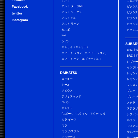
アルト
プロボ
Facebook
アルト ターボRS
ピクシス
アルト ワークス
ピクシス
twitter
アルト バン
ピクシス
Instagram
アルト ラパン
ピクシス
セルボ
ピクシス
Kei
ツイン
SUBAR
キャリイ（キャリー）
BRZ【
エブリイ ワゴン（エブリー ワゴン）
BRZ【
エブリイ バン（エブリー バン）
レヴォ
インプレ
DAIHATSU
レガシィ
ロッキー
レガシィ
トール
ジャス
メビウス
プレオ
テリオスキッド
プレオ 
コペン
ステラ
キャスト
ステラ 
(スポーツ・スタイル・アクティバ)
シフォン
ミラ イース
ルクラ
ミラ
ディアス
ミラ カスタム
サンバー
ミラアヴィ
サンバー