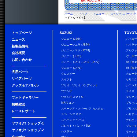
願い致します。
ホーム
トップ
メニュー
スペシャルパーツ ラ
ッドアルマイト】
トップページ
SUZUKI
TOYOT
ジムニー (JB64)
ハイエ
ニュース
ジムニーシエラ (JB74)
ハイラ
新製品情報
ジムニーノマド (JC74)
アルフ
会社概要
ジムニー (JB23)
ヴェル
お問い合わせ
ジムニー (JA11・JA12・JA22)
86【後
ジムニー (JA71)
86【前
汎用パーツ
クロスビー
カローラ
リペアパーツ
スイフト
ヤリス
グッズ＆アパレル
ソリオ・ソリオ バンディット
シエン
ワゴンR
ライズ
ワゴンR スマイル
タンク
フォトギャラリー
MRワゴン
プリウ
掲載雑誌
スペーシア・スペーシア カスタム
プリウス
レースレポート
スペーシア ギア
ハリア
スペーシア ベース
アルテ
ヤフオク! ショップ-1
パレット・パレットSW
ブレイ
ヤフオク! ショップ-2
ハスラー
ラクテ
Youtube