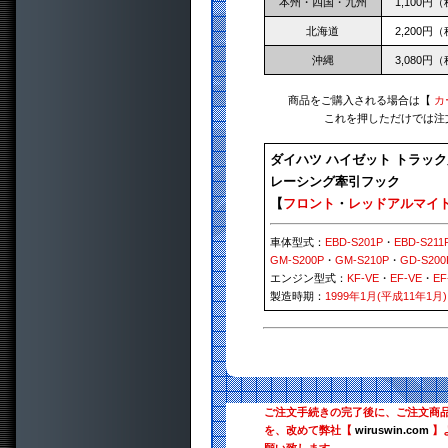
本州・四国・九州
1,100円
北海道
2,200円
沖縄
3,080円
商品をご購入される場合は【
カ
これを押しただけでは注
ダイハツ ハイゼット トラック
レーシング牽引フック
【
フロント
・
レッドアルマイ
車体型式：
EBD-S201P
・
EBD-S211
GM-S200P
・
GM-S210P
・
GD-S200
エンジン型式：
KF-VE
・
EF-VE
・
EF
製造時期：
1999年1月(平成11年1月)
ご注文手続きの完了後に、ご注文商
を、改めて弊社【
wiruswin.com
】