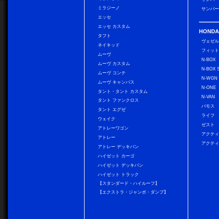
ミラジーノ
サンバー
エッセ
エッセ カスタム
HONDA
タフト
ヴェゼ
ネイキッド
フィッ
ムーヴ
N-BOX
ムーヴ カスタム
N-BOX 
ムーヴ コンテ
N-WGN
ムーヴ キャンバス
N-ONE
タント・タント カスタム
N-VAN
タント ファンクロス
バモス
タント エグゼ
ライフ
ウェイク
ゼスト
アトレーワゴン
アクティ
アトレー
アクティ
アトレー デッキバン
ハイゼット カーゴ
ハイゼット デッキバン
ハイゼット トラック
【スタンダード・ハイルーフ】
【エクストラ・ジャンボ・ダンプ】