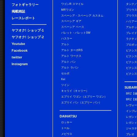
ワゴンR スマイル
タンク
フォトギャラリー
MRワゴン
プリウ
掲載雑誌
スペーシア・スペーシア カスタム
プリウス
レースレポート
スペーシア ギア
ハリア
スペーシア ベース
アルテ
ヤフオク! ショップ-1
パレット・パレットSW
ブレイ
ヤフオク! ショップ-2
ハスラー
ラクテ
Youtube
アルト
プロボ
Facebook
アルト ターボRS
ピクシス
アルト ワークス
ピクシス
twitter
アルト バン
ピクシス
Instagram
アルト ラパン
ピクシス
セルボ
ピクシス
Kei
ツイン
SUBAR
キャリイ（キャリー）
BRZ【
エブリイ ワゴン（エブリー ワゴン）
BRZ【
エブリイ バン（エブリー バン）
レヴォ
インプレ
DAIHATSU
レガシィ
ロッキー
レガシィ
トール
ジャス
メビウス
プレオ