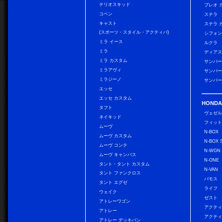
テリオスキッド
プレオ 
コペン
ステラ
キャスト
ステラ 
(スポーツ・スタイル・アクティバ)
シフォン
ミラ イース
ルクラ
ミラ
ディアス
ミラ カスタム
サンバー
ミラアヴィ
サンバー
ミラジーノ
サンバー
エッセ
エッセ カスタム
HONDA
タフト
ヴェゼ
ネイキッド
フィッ
ムーヴ
N-BOX
ムーヴ カスタム
N-BOX 
ムーヴ コンテ
N-WGN
ムーヴ キャンバス
N-ONE
タント・タント カスタム
N-VAN
タント ファンクロス
バモス
タント エグゼ
ライフ
ウェイク
ゼスト
アトレーワゴン
アクティ
アトレー
アクティ
アトレー デッキバン