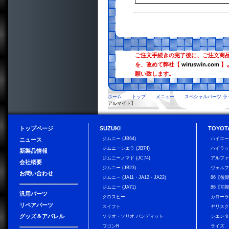
ご注文手続きの完了後に、ご注文商
を、改めて弊社【
wiruswin.com
】
願い致します。
ホーム
トップ
メニュー
スペシャルパーツ ラ
アルマイト】
トップページ
SUZUKI
TOYOT
ジムニー (JB64)
ハイエ
ニュース
ジムニーシエラ (JB74)
ハイラ
新製品情報
ジムニーノマド (JC74)
アルフ
会社概要
ジムニー (JB23)
ヴェル
お問い合わせ
ジムニー (JA11・JA12・JA22)
86【後
ジムニー (JA71)
86【前
汎用パーツ
クロスビー
カローラ
リペアパーツ
スイフト
ヤリス
グッズ＆アパレル
ソリオ・ソリオ バンディット
シエン
ワゴンR
ライズ