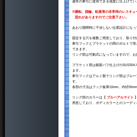
通常の牽引に使用できる強度に仕上げてい
※
横転、脱輪、転落等の非常時のレスキュ
恐れがありますのでご注意下さい。
あおり開閉時に干渉しない位置設計になっ
固定する穴を複数ご用意しており、取り付
牽引フックとブラケットの間のボルトで突き
できます。
リング部は可動式になっていますので、お
ブラケット部は鏡面バフ仕上げのSUS30
ます。
牽引フックはアルミ製でリング部はブルー
す。
各部の寸法はフック板厚10mm、内径50m
リング部のカラーは【
ブルーアルマイト
用意しており、ボディカラーとのコーディ