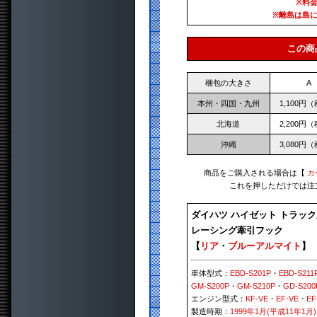
※料
※離島は島
この商
梱包の大きさ
A
本州・四国・九州
1,100円
北海道
2,200円
沖縄
3,080円
商品をご購入される場合は【
カ
これを押しただけでは注
ダイハツ ハイゼット トラック
レーシング牽引フック
【
リア
・
ブルーアルマイト
】
車体型式：
EBD-S201P
・
EBD-S211
GM-S200P
・
GM-S210P
・
GD-S200
エンジン型式：
KF-VE
・
EF-VE
・
EF
製造時期：
1999年1月(平成11年1月)