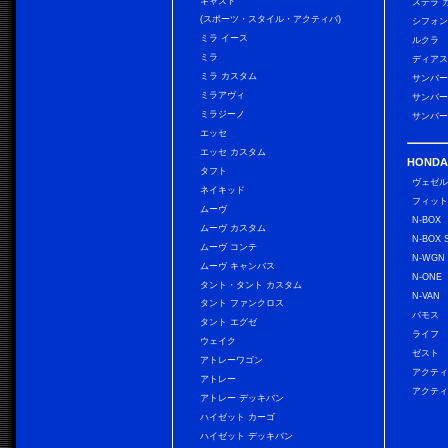
キャスト
ステラ 
(スポーツ・スタイル・アクティバ)
シフォン
ミラ イース
ルクラ
ミラ
ディアス
ミラ カスタム
サンバー
ミラアヴィ
サンバー
ミラジーノ
サンバー
エッセ
エッセ カスタム
HONDA
タフト
ヴェゼ
ネイキッド
フィッ
ムーヴ
N-BOX
ムーヴ カスタム
N-BOX 
ムーヴ コンテ
N-WGN
ムーヴ キャンバス
N-ONE
タント・タント カスタム
N-VAN
タント ファンクロス
バモス
タント エグゼ
ライフ
ウェイク
ゼスト
アトレーワゴン
アクティ
アトレー
アクティ
アトレー デッキバン
ハイゼット カーゴ
ハイゼット デッキバン