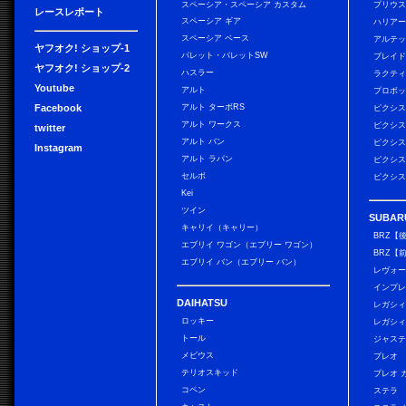
スペーシア・スペーシア カスタム
プリウス
レースレポート
スペーシア ギア
ハリア
スペーシア ベース
アルテ
ヤフオク! ショップ-1
パレット・パレットSW
ブレイ
ヤフオク! ショップ-2
ハスラー
ラクテ
Youtube
アルト
プロボ
Facebook
アルト ターボRS
ピクシス
アルト ワークス
ピクシス
twitter
アルト バン
ピクシス
Instagram
アルト ラパン
ピクシス
セルボ
ピクシス
Kei
ツイン
SUBAR
キャリイ（キャリー）
BRZ【
エブリイ ワゴン（エブリー ワゴン）
BRZ【
エブリイ バン（エブリー バン）
レヴォ
インプレ
DAIHATSU
レガシィ
ロッキー
レガシィ
トール
ジャス
メビウス
プレオ
テリオスキッド
プレオ 
コペン
ステラ