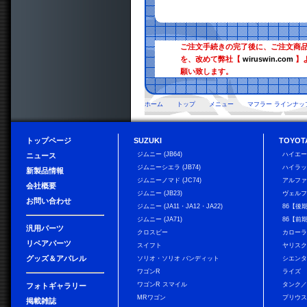
ご注文手続きの完了後に、ご注文商
を、改めて弊社【
wiruswin.com
】
願い致します。
ホーム
トップ
メニュー
マフラー ラインナッ
トップページ
SUZUKI
TOYOT
ジムニー (JB64)
ハイエ
ニュース
ジムニーシエラ (JB74)
ハイラ
新製品情報
ジムニーノマド (JC74)
アルフ
会社概要
ジムニー (JB23)
ヴェル
お問い合わせ
ジムニー (JA11・JA12・JA22)
86【後
ジムニー (JA71)
86【前
汎用パーツ
クロスビー
カローラ
リペアパーツ
スイフト
ヤリス
グッズ＆アパレル
ソリオ・ソリオ バンディット
シエン
ワゴンR
ライズ
ワゴンR スマイル
タンク
フォトギャラリー
MRワゴン
プリウ
掲載雑誌