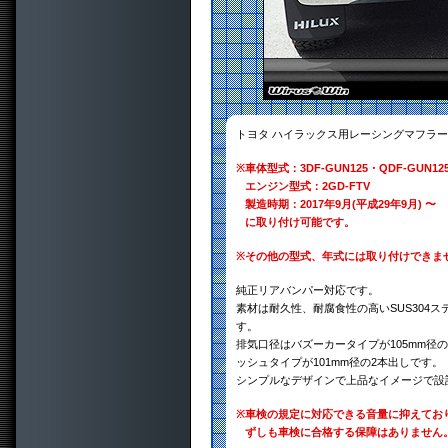
トヨタ ハイラックス用レーシングマフラー
※
車体型式：3DF-GUN125・QDF-GUN12
エンジン型式：2GD-FTV
製造時期：2017年9月(平成29年9月) 〜
に取り付け可能です。
※
その他の型式、年式には取り付けできま
純正リアバンパー対応です。
素材は耐久性、耐腐食性の高いSUS304ス
す。
排気口径はバズーカータイプが105mm径の
ッシュタイプが101mm径の2本出しです。
シンプルなデザインで上品なイメージで設
※
車検の規定に対応できる音量に抑えてお
ずしも車検に合格する保障はありません