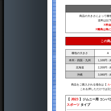
商品の大きさによって梱
送料は以
※料
※離島は島
この商
梱包の大きさ
A
本州・四国・九州
1,100円
北海道
2,200円
沖縄
3,080円
商品をご購入される場合は【
カ
これを押しただけでは注
【
JB23
】ジムニー用 コンパ
スポーツ
タイプ