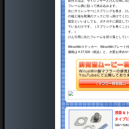
取付方法は、サイレンサーとけん引用に出
フレーム側に貼って挟み込みます。
次にサイレンサーにスプリングを巻き、け
の端と端を附属のフックに引っ掛けてくだ
固定といいましても、ガチガチに固定して
でいるだけです。（スプリングを巻くこと
す。）
けん引用に出たフレームを切り落としてい
WirusWinステッカー、WirusWinプレート
価格は￥27,500（税込）と、大変お求め
消音＆
タイプ1
3db〜