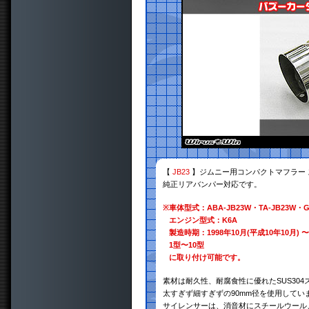
【
JB23
】ジムニー用コンパクトマフラー 
純正リアバンパー対応です。
※
車体型式：ABA-JB23W・TA-JB23W・GH
エンジン型式：K6A
製造時期：1998年10月(平成10年10月) 〜
1型〜10型
に取り付け可能です。
素材は耐久性、耐腐食性に優れたSUS30
太すぎず細すぎずの90mm径を使用してい
サイレンサーは、消音材にスチールウール