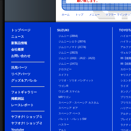
願い致します。
ホーム
トップ
メニュー
マフラー ラインナッ
トップページ
SUZUKI
TOYOT
ジムニー (JB64)
ハイエ
ニュース
ジムニーシエラ (JB74)
ハイラ
新製品情報
ジムニーノマド (JC74)
アルフ
会社概要
ジムニー (JB23)
ヴェル
お問い合わせ
ジムニー (JA11・JA12・JA22)
86【後
ジムニー (JA71)
86【前
汎用パーツ
クロスビー
カローラ
リペアパーツ
スイフト
ヤリス
グッズ＆アパレル
ソリオ・ソリオ バンディット
シエン
ワゴンR
ライズ
ワゴンR スマイル
タンク
フォトギャラリー
MRワゴン
プリウ
掲載雑誌
スペーシア・スペーシア カスタム
プリウス
レースレポート
スペーシア ギア
ハリア
スペーシア ベース
アルテ
ヤフオク! ショップ-1
パレット・パレットSW
ブレイ
ヤフオク! ショップ-2
ハスラー
ラクテ
Youtube
アルト
プロボ