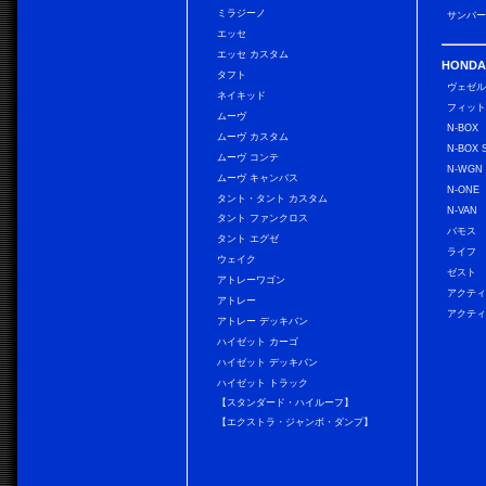
ミラジーノ
サンバー
エッセ
エッセ カスタム
HONDA
タフト
ヴェゼ
ネイキッド
フィッ
ムーヴ
N-BOX
ムーヴ カスタム
N-BOX 
ムーヴ コンテ
N-WGN
ムーヴ キャンバス
N-ONE
タント・タント カスタム
N-VAN
タント ファンクロス
バモス
タント エグゼ
ライフ
ウェイク
ゼスト
アトレーワゴン
アクティ
アトレー
アクティ
アトレー デッキバン
ハイゼット カーゴ
ハイゼット デッキバン
ハイゼット トラック
【スタンダード・ハイルーフ】
【エクストラ・ジャンボ・ダンプ】