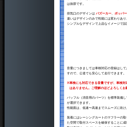
は抜群です。
排気口のデザインは
バズーカー
、
ポッパー
違いはデザインのみで性能には変わりあり
シンプルなデザインで上品なイメージで設
音量につきましては車検対応の登録はして
すので、公道でも安心して走行できます。
※
車検にも対応できる音量ですが、車検対
はありません。ご理解のほどよろしくお
バッフル（消音用のパーツ）を標準装備し
が選択できます。
性能面は、低速〜高速までスムーズに吹け
装着にはレーシングカートのマフラーの取
た空間で取付スペースを確保することに成