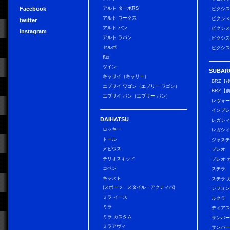
Facebook
アルト ターボRS
ピクシス
アルト ワークス
ピクシス
twitter
アルト バン
ピクシス
Instagram
アルト ラパン
ピクシス
セルボ
ピクシス
Kei
ツイン
SUBAR
キャリイ（キャリー）
BRZ【
エブリイ ワゴン（エブリー ワゴン）
BRZ【
エブリイ バン（エブリー バン）
レヴォ
インプレ
DAIHATSU
レガシィ
ロッキー
レガシィ
トール
ジャス
メビウス
プレオ
テリオスキッド
プレオ 
コペン
ステラ
キャスト
ステラ 
(スポーツ・スタイル・アクティバ)
シフォン
ミラ イース
ルクラ
ミラ
ディアス
ミラ カスタム
サンバー
ミラアヴィ
サンバー