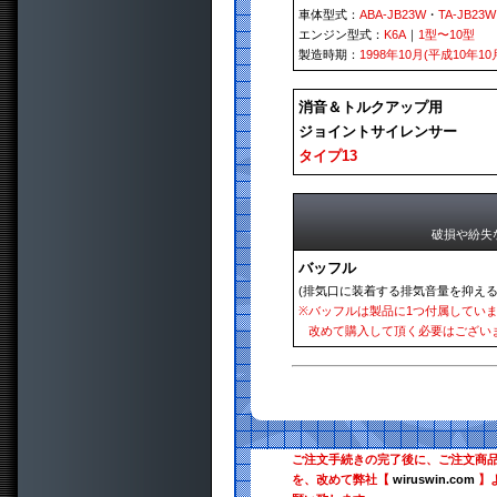
車体型式：
ABA-JB23W
・
TA-JB23W
エンジン型式：
K6A
｜
1型〜10型
製造時期：
1998年10月(平成10年10
消音＆トルクアップ用
ジョイントサイレンサー
タイプ13
破損や紛失
バッフル
(排気口に装着する排気音量を抑える
※
バッフルは製品に1つ付属してい
改めて購入して頂く必要はござい
ご注文手続きの完了後に、ご注文商
を、改めて弊社【
wiruswin.com
】