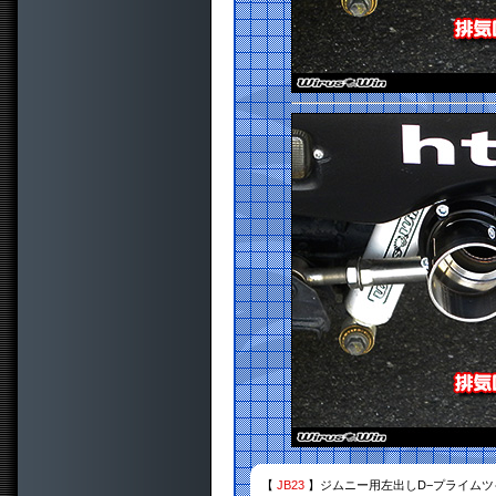
【
JB23
】ジムニー用左出しD−プライムツ