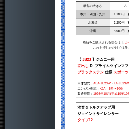
梱包の大きさ
A
本州・四国・九州
1,100円
北海道
2,200円
沖縄
3,080円
商品をご購入される場合は【
カ
これを押しただけでは注
【
JB23
】ジムニー用
左出し
D−プライムツインマフ
ブラックステン
仕様
スポーツ
車体型式：
ABA-JB23W
・
TA-JB23W
エンジン型式：
K6A
｜
1型〜10型
製造時期：
1998年10月(平成10年10
消音＆トルクアップ用
ジョイントサイレンサー
タイプ12