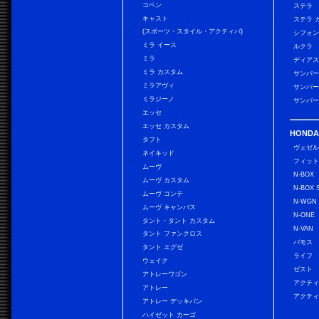
コペン
ステラ
キャスト
ステラ 
(スポーツ・スタイル・アクティバ)
シフォン
ミラ イース
ルクラ
ミラ
ディアス
ミラ カスタム
サンバー
ミラアヴィ
サンバー
ミラジーノ
サンバー
エッセ
エッセ カスタム
HONDA
タフト
ヴェゼ
ネイキッド
フィッ
ムーヴ
N-BOX
ムーヴ カスタム
N-BOX 
ムーヴ コンテ
N-WGN
ムーヴ キャンバス
N-ONE
タント・タント カスタム
N-VAN
タント ファンクロス
バモス
タント エグゼ
ライフ
ウェイク
ゼスト
アトレーワゴン
アクティ
アトレー
アクティ
アトレー デッキバン
ハイゼット カーゴ