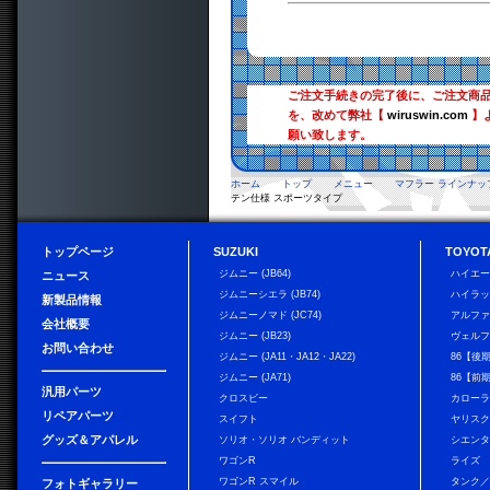
ご注文手続きの完了後に、ご注文商
を、改めて弊社【
wiruswin.com
】
願い致します。
ホーム
トップ
メニュー
マフラー ラインナッ
テン仕様 スポーツタイプ
トップページ
SUZUKI
TOYOT
ジムニー (JB64)
ハイエ
ニュース
ジムニーシエラ (JB74)
ハイラ
新製品情報
ジムニーノマド (JC74)
アルフ
会社概要
ジムニー (JB23)
ヴェル
お問い合わせ
ジムニー (JA11・JA12・JA22)
86【後
ジムニー (JA71)
86【前
汎用パーツ
クロスビー
カローラ
リペアパーツ
スイフト
ヤリス
グッズ＆アパレル
ソリオ・ソリオ バンディット
シエン
ワゴンR
ライズ
ワゴンR スマイル
タンク
フォトギャラリー