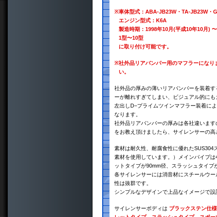
※
車体型式：ABA-JB23W・TA-JB23W・GH
エンジン型式：K6A
製造時期：1998年10月(平成10年10月) 〜
1型〜10型
に取り付け可能です。
※
社外品リアバンパー用のマフラーになり
い。
社外品の厚みの薄いリアバンパーを装着す
ーが離れすぎてしまい、ビジュアル的にも
左出しD−プライムツインマフラー装着に
なります。
社外品リアバンパーの厚みは各社違います
をお教え頂けましたら、サイレンサーの高
素材は耐久性、耐腐食性に優れたSUS30
素材を使用しています。）メインパイプは4
ットタイプが90mm径、スラッシュタイプが
各サイレンサーには消音材にスチールウー
性は抜群です。
シンプルなデザインで上品なイメージで設
サイレンサーボディは
ブラックステン仕様