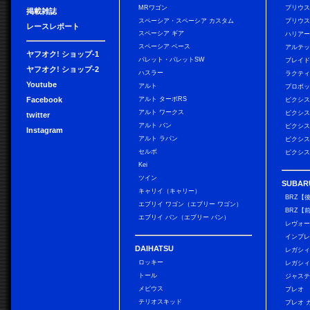
MRワゴン
プリウ
掲載雑誌
スペーシア・スペーシア カスタム
プリウス
レースレポート
スペーシア ギア
ハリア
スペーシア ベース
アルテ
ヤフオク! ショップ-1
パレット・パレットSW
ブレイ
ヤフオク! ショップ-2
ハスラー
ラクテ
Youtube
アルト
プロボ
Facebook
アルト ターボRS
ピクシス
アルト ワークス
ピクシス
twitter
アルト バン
ピクシス
Instagram
アルト ラパン
ピクシス
セルボ
ピクシス
Kei
ツイン
SUBAR
キャリイ（キャリー）
BRZ【
エブリイ ワゴン（エブリー ワゴン）
BRZ【
エブリイ バン（エブリー バン）
レヴォ
インプレ
DAIHATSU
レガシィ
ロッキー
レガシィ
トール
ジャス
メビウス
プレオ
テリオスキッド
プレオ 