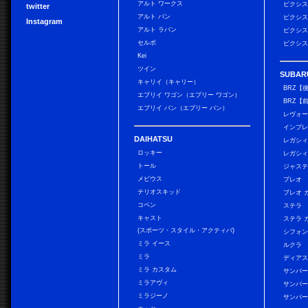
アルト ワークス
ピクシス
twitter
アルト バン
ピクシス
Instagram
アルト ラパン
ピクシス
セルボ
ピクシス
Kei
ツイン
SUBAR
キャリイ（キャリー）
BRZ【
エブリイ ワゴン（エブリー ワゴン）
BRZ【
エブリイ バン（エブリー バン）
レヴォ
インプレ
DAIHATSU
レガシィ
ロッキー
レガシィ
トール
ジャス
メビウス
プレオ
テリオスキッド
プレオ 
コペン
ステラ
キャスト
ステラ 
(スポーツ・スタイル・アクティバ)
シフォン
ミラ イース
ルクラ
ミラ
ディアス
ミラ カスタム
サンバー
ミラアヴィ
サンバー
ミラジーノ
サンバー