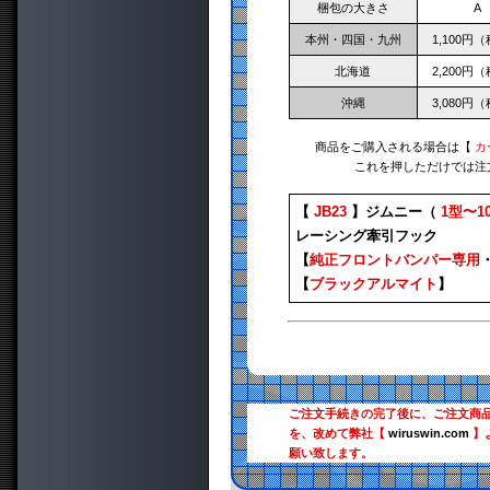
梱包の大きさ
A
本州・四国・九州
1,100円
北海道
2,200円
沖縄
3,080円
商品をご購入される場合は【
カ
これを押しただけでは注
【
JB23
】ジムニー（
1型〜1
レーシング牽引フック
【
純正フロントバンパー専用
【
ブラックアルマイト
】
ご注文手続きの完了後に、ご注文商
を、改めて弊社【
wiruswin.com
】
願い致します。