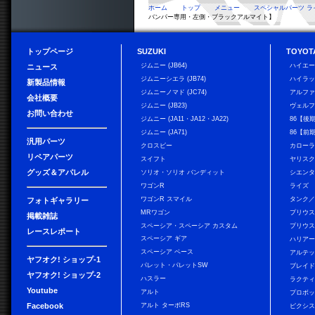
ホーム
トップ
メニュー
スペシャルパーツ ラ
バンパー専用・左側・ブラックアルマイト】
トップページ
SUZUKI
TOYOT
ジムニー (JB64)
ハイエ
ニュース
ジムニーシエラ (JB74)
ハイラ
新製品情報
ジムニーノマド (JC74)
アルフ
会社概要
ジムニー (JB23)
ヴェル
お問い合わせ
ジムニー (JA11・JA12・JA22)
86【後
ジムニー (JA71)
86【前
汎用パーツ
クロスビー
カローラ
リペアパーツ
スイフト
ヤリス
グッズ＆アパレル
ソリオ・ソリオ バンディット
シエン
ワゴンR
ライズ
ワゴンR スマイル
タンク
フォトギャラリー
MRワゴン
プリウ
掲載雑誌
スペーシア・スペーシア カスタム
プリウス
レースレポート
スペーシア ギア
ハリア
スペーシア ベース
アルテ
ヤフオク! ショップ-1
パレット・パレットSW
ブレイ
ヤフオク! ショップ-2
ハスラー
ラクテ
Youtube
アルト
プロボ
Facebook
アルト ターボRS
ピクシス