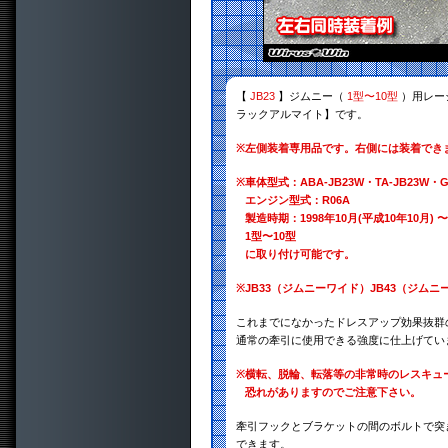
【
JB23
】ジムニー（
1型〜10型
）用レー
ラックアルマイト】です。
※
左側装着専用品です。右側には装着でき
※
車体型式：ABA-JB23W・TA-JB23W・GH
エンジン型式：R06A
製造時期：1998年10月(平成10年10月) 〜
1型〜10型
に取り付け可能です。
※
JB33（ジムニーワイド）JB43（ジ
これまでになかったドレスアップ効果抜群
通常の牽引に使用できる強度に仕上げてい
※
横転、脱輪、転落等の非常時のレスキュ
恐れがありますのでご注意下さい。
牽引フックとブラケットの間のボルトで突き
できます。