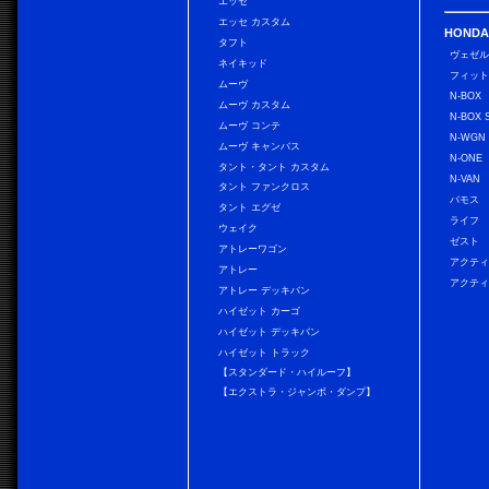
エッセ
エッセ カスタム
HONDA
タフト
ヴェゼ
ネイキッド
フィッ
ムーヴ
N-BOX
ムーヴ カスタム
N-BOX 
ムーヴ コンテ
N-WGN
ムーヴ キャンバス
N-ONE
タント・タント カスタム
N-VAN
タント ファンクロス
バモス
タント エグゼ
ライフ
ウェイク
ゼスト
アトレーワゴン
アクティ
アトレー
アクティ
アトレー デッキバン
ハイゼット カーゴ
ハイゼット デッキバン
ハイゼット トラック
【スタンダード・ハイルーフ】
【エクストラ・ジャンボ・ダンプ】