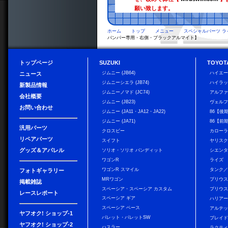
願い致します。
ホーム
トップ
メニュー
スペシャルパーツ ラ
バンパー専用・右側・ブラックアルマイト】
トップページ
SUZUKI
TOYOT
ジムニー (JB64)
ハイエ
ニュース
ジムニーシエラ (JB74)
ハイラ
新製品情報
ジムニーノマド (JC74)
アルフ
会社概要
ジムニー (JB23)
ヴェル
お問い合わせ
ジムニー (JA11・JA12・JA22)
86【後
ジムニー (JA71)
86【前
汎用パーツ
クロスビー
カローラ
リペアパーツ
スイフト
ヤリス
グッズ＆アパレル
ソリオ・ソリオ バンディット
シエン
ワゴンR
ライズ
ワゴンR スマイル
タンク
フォトギャラリー
MRワゴン
プリウ
掲載雑誌
スペーシア・スペーシア カスタム
プリウス
レースレポート
スペーシア ギア
ハリア
スペーシア ベース
アルテ
ヤフオク! ショップ-1
パレット・パレットSW
ブレイ
ヤフオク! ショップ-2
ハスラー
ラクテ