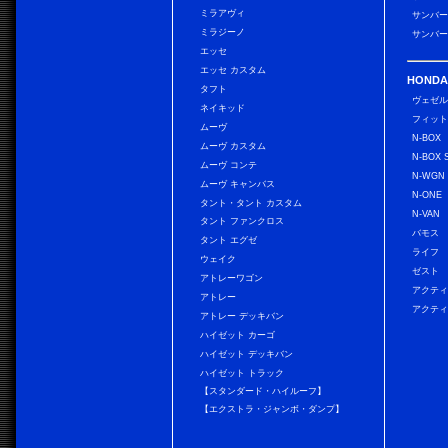
ミラアヴィ
サンバー
ミラジーノ
サンバー
エッセ
エッセ カスタム
HONDA
タフト
ヴェゼ
ネイキッド
フィッ
ムーヴ
N-BOX
ムーヴ カスタム
N-BOX 
ムーヴ コンテ
N-WGN
ムーヴ キャンバス
N-ONE
タント・タント カスタム
N-VAN
タント ファンクロス
バモス
タント エグゼ
ライフ
ウェイク
ゼスト
アトレーワゴン
アクティ
アトレー
アクティ
アトレー デッキバン
ハイゼット カーゴ
ハイゼット デッキバン
ハイゼット トラック
【スタンダード・ハイルーフ】
【エクストラ・ジャンボ・ダンプ】