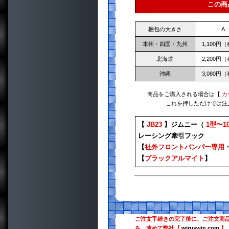
この商
梱包の大きさ
A
本州・四国・九州
1,100円
北海道
2,200円
沖縄
3,080円
商品をご購入される場合は【
カ
これを押しただけでは注
【
JB23
】ジムニー（
1型〜1
レーシング牽引フック
【
社外フロントバンパー専用
【
ブラックアルマイト
】
ご注文手続きの完了後に、ご注文商
を、改めて弊社【
wiruswin.com
】