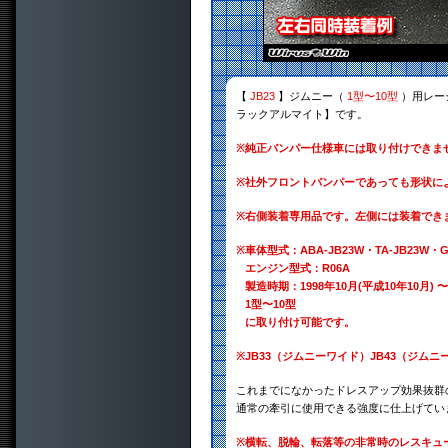
【
JB23
】ジムニー（
1型〜10型
）用レー
ラックアルマイト】です。
※
純正バンパー仕様車には取り付けできま
※
社外フロントバンパーであっても形状に
※
右側装着専用品です。左側には装着でき
※
車体型式：ABA-JB23W・TA-JB23W・GH
エンジン型式：R06A
製造時期：1998年10月(平成10年10月) 〜
1型〜10型
に取り付け可能です。
※
JB33（ジムニーワイド）JB43（ジ
これまでになかったドレスアップ効果抜群
通常の牽引に使用できる強度に仕上げてい
※
横転、脱輪、転落等の非常時のレスキュ