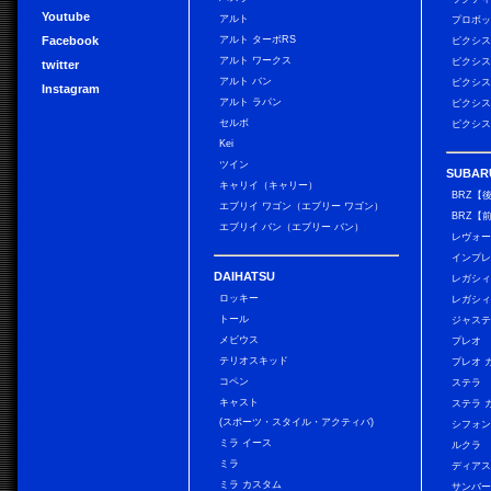
Youtube
アルト
プロボ
Facebook
アルト ターボRS
ピクシス
アルト ワークス
ピクシス
twitter
アルト バン
ピクシス
Instagram
アルト ラパン
ピクシス
セルボ
ピクシス
Kei
ツイン
SUBAR
キャリイ（キャリー）
BRZ【
エブリイ ワゴン（エブリー ワゴン）
BRZ【
エブリイ バン（エブリー バン）
レヴォ
インプレ
DAIHATSU
レガシィ
ロッキー
レガシィ
トール
ジャス
メビウス
プレオ
テリオスキッド
プレオ 
コペン
ステラ
キャスト
ステラ 
(スポーツ・スタイル・アクティバ)
シフォン
ミラ イース
ルクラ
ミラ
ディアス
ミラ カスタム
サンバー