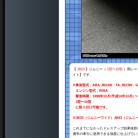
【
JB23
】ジムニー（
1型〜10型
）用レー
イト】です。
※
車体型式：ABA-JB23W・TA-JB23W・GH
エンジン型式：R06A
製造時期：1998年10月(平成10年10月) 〜
1型〜10型
に取り付け可能です。
※
JB33（ジムニーワイド）JB43（ジ
これまでになかったドレスアップ効果抜群
通常の牽引に使用できる強度に仕上げてい