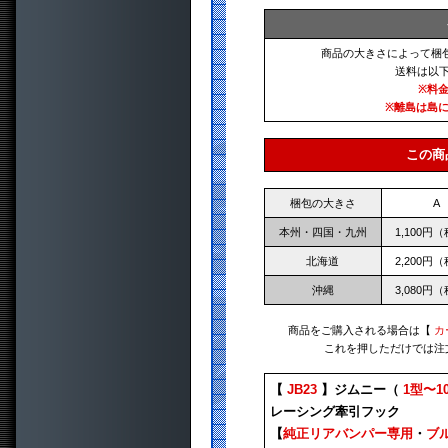
商品の大きさによって梱
送料は以
※料
※離島は島
この商
梱包の大きさ
A
本州・四国・九州
1,100円
北海道
2,200円
沖縄
3,080円
商品をご購入される場合は【
カ
これを押しただけでは注
【
JB23
】ジムニー（
1型〜1
レーシング牽引フック
【
純正リアバンパー専用
・
ブ