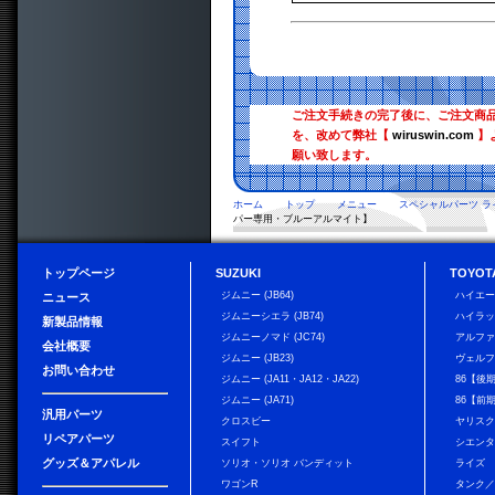
ご注文手続きの完了後に、ご注文商
を、改めて弊社【
wiruswin.com
】
願い致します。
ホーム
トップ
メニュー
スペシャルパーツ ラ
パー専用・ブルーアルマイト】
トップページ
SUZUKI
TOYOT
ジムニー (JB64)
ハイエ
ニュース
ジムニーシエラ (JB74)
ハイラ
新製品情報
ジムニーノマド (JC74)
アルフ
会社概要
ジムニー (JB23)
ヴェル
お問い合わせ
ジムニー (JA11・JA12・JA22)
86【後
ジムニー (JA71)
86【前
汎用パーツ
クロスビー
ヤリス
リペアパーツ
スイフト
シエン
グッズ＆アパレル
ソリオ・ソリオ バンディット
ライズ
ワゴンR
タンク