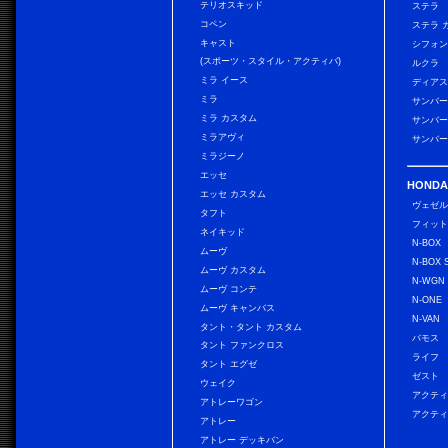
テリオスキッド
ステラ
コペン
ステラ 
キャスト
シフォン
(スポーツ・スタイル・アクティバ)
ルクラ
ミラ イース
ディアス
ミラ
サンバー
ミラ カスタム
サンバー
ミラアヴィ
サンバー
ミラジーノ
エッセ
HONDA
エッセ カスタム
ヴェゼ
タフト
フィッ
ネイキッド
N-BOX
ムーヴ
N-BOX 
ムーヴ カスタム
N-WGN
ムーヴ コンテ
N-ONE
ムーヴ キャンバス
N-VAN
タント・タント カスタム
バモス
タント ファンクロス
ライフ
タント エグゼ
ゼスト
ウェイク
アクティ
アトレーワゴン
アクティ
アトレー
アトレー デッキバン