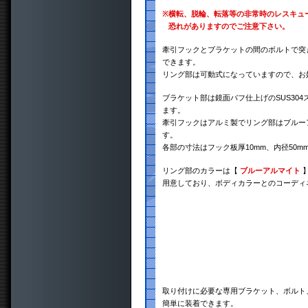
※
横転、脱輪、転落等の非常時のレスキュ
恐れがありますのでご注意下さい。
牽引フックとブラケットの間のボルトで突き
できます。
リング部は可動式になっていますので、お
ブラケット部は鏡面バフ仕上げのSUS30
ます。
牽引フックはアルミ製でリング部はブルー
す。
各部の寸法はフック板厚10mm、内径50m
リング部のカラーは【
ブルーアルマイト
用意しており、ボディカラーとのコーディ
取り付けに必要な専用ブラケット、ボルト
簡単に装着できます。