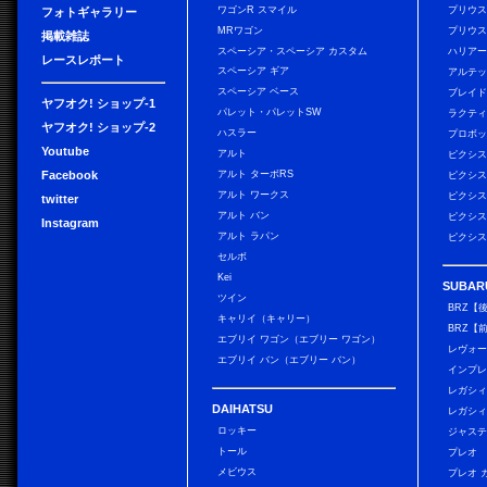
ワゴンR スマイル
プリウ
フォトギャラリー
MRワゴン
プリウス
掲載雑誌
スペーシア・スペーシア カスタム
ハリア
レースレポート
スペーシア ギア
アルテ
スペーシア ベース
ブレイ
ヤフオク! ショップ-1
パレット・パレットSW
ラクテ
ヤフオク! ショップ-2
ハスラー
プロボ
Youtube
アルト
ピクシス
Facebook
アルト ターボRS
ピクシス
アルト ワークス
ピクシス
twitter
アルト バン
ピクシス
Instagram
アルト ラパン
ピクシス
セルボ
Kei
SUBAR
ツイン
BRZ【
キャリイ（キャリー）
BRZ【
エブリイ ワゴン（エブリー ワゴン）
レヴォ
エブリイ バン（エブリー バン）
インプレ
レガシィ
DAIHATSU
レガシィ
ロッキー
ジャス
トール
プレオ
メビウス
プレオ 