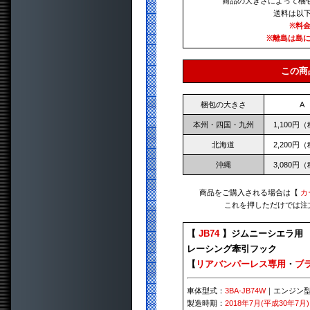
商品の大きさによって梱
送料は以
※料
※離島は島
この商
梱包の大きさ
A
本州・四国・九州
1,100円
北海道
2,200円
沖縄
3,080円
商品をご購入される場合は【
カ
これを押しただけでは注
【
JB74
】ジムニーシエラ用
レーシング牽引フック
【
リアバンパーレス専用
・
ブ
車体型式：
3BA-JB74W
｜エンジン
製造時期：
2018年7月(平成30年7月)