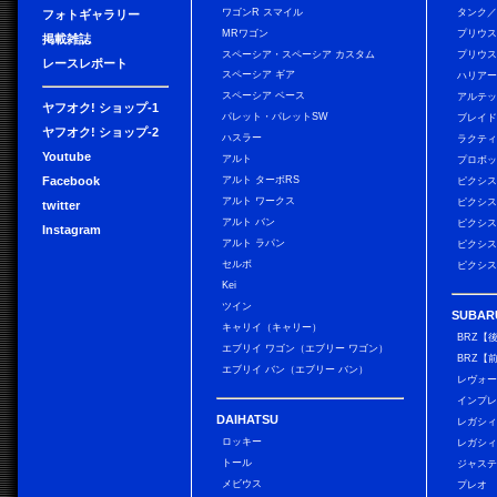
ワゴンR スマイル
タンク
フォトギャラリー
MRワゴン
プリウ
掲載雑誌
スペーシア・スペーシア カスタム
プリウス
レースレポート
スペーシア ギア
ハリア
スペーシア ベース
アルテ
ヤフオク! ショップ-1
パレット・パレットSW
ブレイ
ヤフオク! ショップ-2
ハスラー
ラクテ
Youtube
アルト
プロボ
Facebook
アルト ターボRS
ピクシス
アルト ワークス
ピクシス
twitter
アルト バン
ピクシス
Instagram
アルト ラパン
ピクシス
セルボ
ピクシス
Kei
ツイン
SUBAR
キャリイ（キャリー）
BRZ【
エブリイ ワゴン（エブリー ワゴン）
BRZ【
エブリイ バン（エブリー バン）
レヴォ
インプレ
DAIHATSU
レガシィ
ロッキー
レガシィ
トール
ジャス
メビウス
プレオ