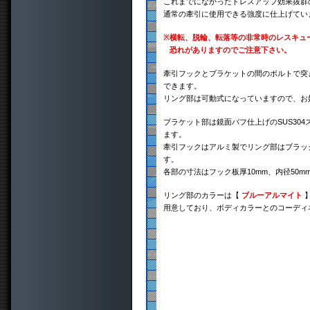
これまでになかったドレスアップ効果抜群
通常の牽引に使用できる強度に仕上げてい
※
横転、脱輪、転落等の非常時のレスキュ
恐れがありますのでご注意下さい。
牽引フックとブラケットの間のボルトで突き
できます。
リング部は可動式になっていますので、お
ブラケット部は鏡面バフ仕上げのSUS30
ます。
牽引フックはアルミ製でリング部はブラッ
す。
各部の寸法はフック板厚10mm、内径50m
リング部のカラーは【
ブルーアルマイト
用意しており、ボディカラーとのコーディ