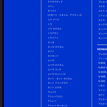
テリオスキッド
プレオ 
コペン
ステラ
キャスト
ステラ 
(スポーツ・スタイル・アクティバ)
シフォン
ミラ イース
ルクラ
ミラ
ディアス
ミラ カスタム
サンバー
ミラアヴィ
サンバー
ミラジーノ
サンバー
エッセ
エッセ カスタム
HONDA
タフト
ヴェゼ
ネイキッド
フィッ
ムーヴ
N-BOX
ムーヴ カスタム
N-BOX 
ムーヴ コンテ
N-WGN
ムーヴ キャンバス
N-ONE
タント・タント カスタム
N-VAN
タント ファンクロス
バモス
タント エグゼ
ライフ
ウェイク
ゼスト
アトレーワゴン
アクティ
アトレー
アクティ
アトレー デッキバン