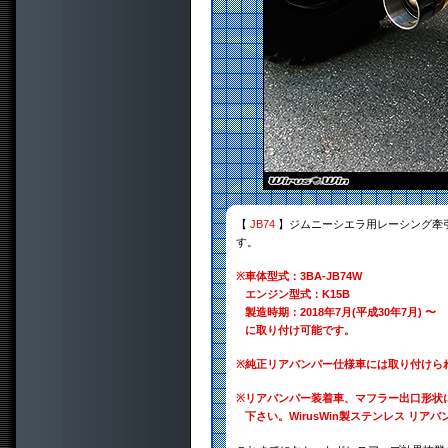
【
JB74
】ジムニーシエラ用レーシング牽
す。
※
車体型式：3BA-JB74W
エンジン型式：K15B
製造時期：2018年7月(平成30年7月) 〜
に取り付け可能です。
※
純正リアバンパー仕様車には取り付けら
※
リアバンパー装着車、マフラー出口形状
下さい。WirusWin製ステンレス リ