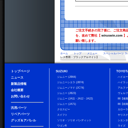
ご注文手続きの完了後に、ご注文商
を、改めて弊社【
wiruswin.com
】
願い致します。
ホーム
トップ
メニュー
スペシャルパーツ ラ
レス専用・ブラックアルマイト】
トップページ
SUZUKI
TOYOT
ジムニー (JB64)
ハイエ
ニュース
ジムニーシエラ (JB74)
ハイラ
新製品情報
ジムニーノマド (JC74)
アルフ
会社概要
ジムニー (JB23)
ヴェル
お問い合わせ
ジムニー (JA11・JA12・JA22)
86【後
ジムニー (JA71)
86【前
汎用パーツ
クロスビー
カローラ
リペアパーツ
スイフト
ヤリス
グッズ＆アパレル
ソリオ・ソリオ バンディット
シエン
ワゴンR
ライズ