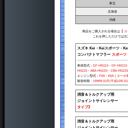
東北
北海道
沖縄
商品をご購入される場合は【
カ
これを押しただけでは注
スズキ Kei・Keiスポーツ・K
コンパクトマフラー
スポーツ
車体型式：
GF-HN11S
・
GF-HN21S
HN22S
・
ABA-HN22S
・
CBA-HN22S
エンジン型式：
F6A
・
K6A
｜
ターボ
製造時期：
1998年10月(平成10年10
消音＆トルクアップ用
ジョイントサイレンサー
タイプ2
消音＆トルクアップ用
ジョイントサイレンサー