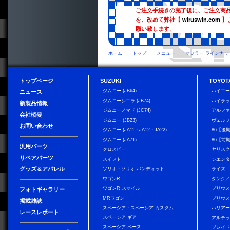
ご注文手続きの完了後に、ご注文商
を、改めて弊社【
wiruswin.com
】
願い致します。
ホーム
トップ
メニュー
マフラー ラインナッ
トップページ
SUZUKI
TOYOT
ジムニー (JB64)
ハイエ
ニュース
ジムニーシエラ (JB74)
ハイラ
新製品情報
ジムニーノマド (JC74)
アルフ
会社概要
ジムニー (JB23)
ヴェル
お問い合わせ
ジムニー (JA11・JA12・JA22)
86【後
ジムニー (JA71)
86【前
汎用パーツ
クロスビー
ヤリス
リペアパーツ
スイフト
シエン
グッズ＆アパレル
ソリオ・ソリオ バンディット
ライズ
ワゴンR
タンク
ワゴンR スマイル
プリウ
フォトギャラリー
MRワゴン
プリウス
掲載雑誌
スペーシア・スペーシア カスタム
ハリア
レースレポート
スペーシア ギア
アルテ
スペーシア ベース
ブレイ