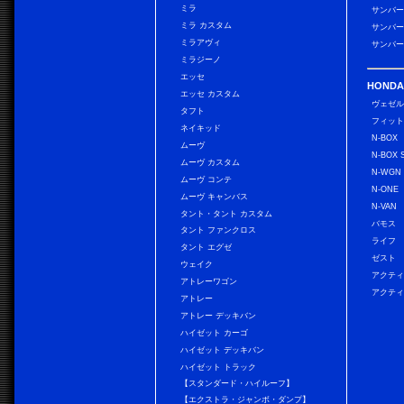
ミラ
サンバー
ミラ カスタム
サンバー
ミラアヴィ
サンバー
ミラジーノ
エッセ
HONDA
エッセ カスタム
ヴェゼ
タフト
フィッ
ネイキッド
N-BOX
ムーヴ
N-BOX 
ムーヴ カスタム
N-WGN
ムーヴ コンテ
N-ONE
ムーヴ キャンバス
N-VAN
タント・タント カスタム
バモス
タント ファンクロス
ライフ
タント エグゼ
ゼスト
ウェイク
アクティ
アトレーワゴン
アクティ
アトレー
アトレー デッキバン
ハイゼット カーゴ
ハイゼット デッキバン
ハイゼット トラック
【スタンダード・ハイルーフ】
【エクストラ・ジャンボ・ダンプ】