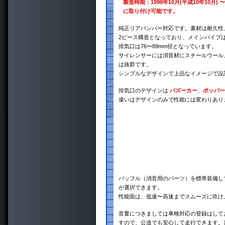
製造時期：1998年10月(平成10年10月) 〜
に取り付け可能です。
純正リアバンパー対応です。素材は耐久性、
2ピース構造となっており、メインパイプは
排気口は76〜89mm径となっています。
サイレンサーには消音材にスチールウール
は抜群です。
シンプルなデザインで上品なイメージで設
排気口のデザインは
バズーカー
、
ポッパー
違いはデザインのみで性能には変わりあり
バッフル（消音用のパーツ）を標準装備し
が選択できます。
性能面は、低速〜高速までスムーズに吹け
音量につきましては車検対応の登録はして
すので、公道でも安心して走行できます。