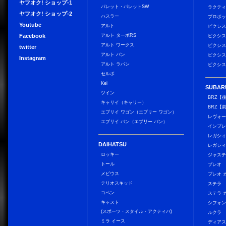
ヤフオク! ショップ-1
パレット・パレットSW
ラクテ
ヤフオク! ショップ-2
ハスラー
プロボ
Youtube
アルト
ピクシス
Facebook
アルト ターボRS
ピクシス
アルト ワークス
ピクシス
twitter
アルト バン
ピクシス
Instagram
アルト ラパン
ピクシス
セルボ
Kei
SUBAR
ツイン
BRZ【
キャリイ（キャリー）
BRZ【
エブリイ ワゴン（エブリー ワゴン）
レヴォ
エブリイ バン（エブリー バン）
インプレ
レガシィ
DAIHATSU
レガシィ
ロッキー
ジャス
トール
プレオ
メビウス
プレオ 
テリオスキッド
ステラ
コペン
ステラ 
キャスト
シフォン
(スポーツ・スタイル・アクティバ)
ルクラ
ミラ イース
ディアス