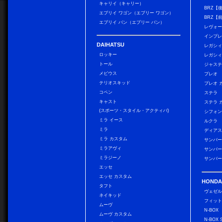
キャリイ（キャリー）
BRZ【
エブリイ ワゴン（エブリー ワゴン）
BRZ【
エブリイ バン（エブリー バン）
レヴォ
インプレ
DAIHATSU
レガシィ
ロッキー
レガシィ
トール
ジャス
メビウス
プレオ
テリオスキッド
プレオ 
コペン
ステラ
キャスト
ステラ 
(スポーツ・スタイル・アクティバ)
シフォン
ミラ イース
ルクラ
ミラ
ディアス
ミラ カスタム
サンバー
ミラアヴィ
サンバー
ミラジーノ
サンバー
エッセ
エッセ カスタム
HONDA
タフト
ヴェゼ
ネイキッド
フィッ
ムーヴ
N-BOX
ムーヴ カスタム
N-BOX 