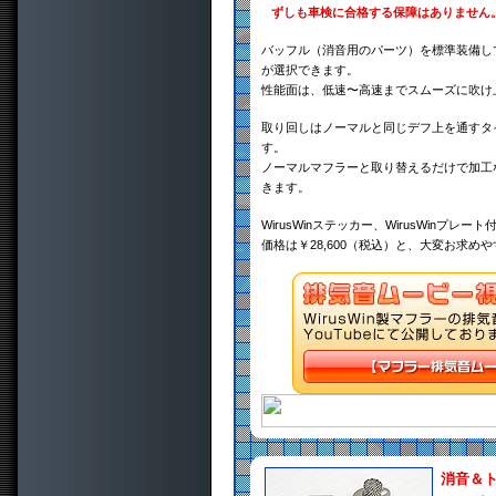
ずしも車検に合格する保障はありません
バッフル（消音用のパーツ）を標準装備し
が選択できます。
性能面は、低速〜高速までスムーズに吹け
取り回しはノーマルと同じデフ上を通すタ
す。
ノーマルマフラーと取り替えるだけで加工
きます。
WirusWinステッカー、WirusWinプレート
価格は￥28,600（税込）と、大変お求め
消音＆