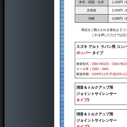
本州・四国・九州
1,100円
北海道
2,200円
沖縄
3,080円
商品をご購入される場合は【
カ
これを押しただけでは注
スズキ アルト ラパン用 コン
ポッパー
タイプ
車体型式：
DBA-HE22S
・
CBA-HE2
ターボ車
｜
2WD
・
4WD
製造時期：
2008年11月(平成20年11
消音＆トルクアップ用
ジョイントサイレンサー
タイプ2
消音＆トルクアップ用
ジョイントサイレンサー
タイプ3