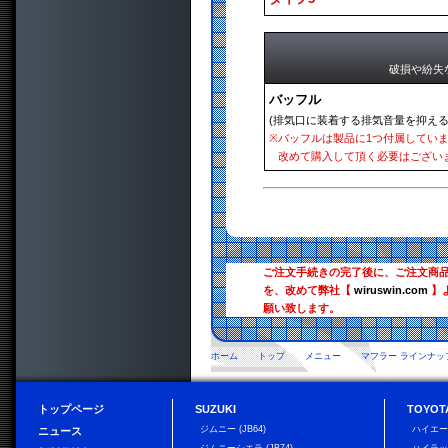
破損や紛失
バッフル
(排気口に装着する排気音量を抑える
※
バッフルは製品に1つ付属してい
改めて購入して頂く必要はござい
ご注文手続きの完了後に、ご注文商
を、改めて弊社【
wiruswin.com
】
願い致します。
ホーム
トップ
メニュー
マフラー ラインナッ
トップページ
SUZUKI
TOYOT
ジムニー (JB64)
ハイエ
ニュース