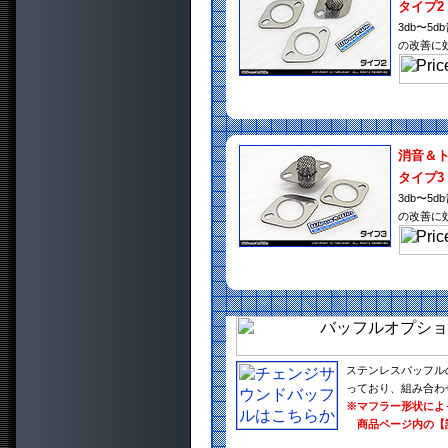
タイプ2
3db〜
の改善に
消音＆
タイプ3
3db〜
の改善に
ステンレスバッフル
っており、組み合わ
※マフラー形状によ
商品ページ内の【