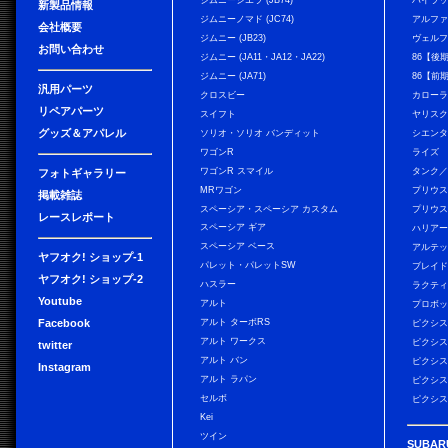
ジムニーシエラ (JB74)
ハイラ
新製品情報
ジムニーノマド (JC74)
アルフ
会社概要
ジムニー (JB23)
ヴェル
お問い合わせ
ジムニー (JA11・JA12・JA22)
86【後
ジムニー (JA71)
86【前
汎用パーツ
クロスビー
カローラ
リペアパーツ
スイフト
ヤリス
グッズ＆アパレル
ソリオ・ソリオ バンディット
シエン
ワゴンR
ライズ
ワゴンR スマイル
タンク
フォトギャラリー
MRワゴン
プリウ
掲載雑誌
スペーシア・スペーシア カスタム
プリウス
レースレポート
スペーシア ギア
ハリア
スペーシア ベース
アルテ
ヤフオク! ショップ-1
パレット・パレットSW
ブレイ
ヤフオク! ショップ-2
ハスラー
ラクテ
Youtube
アルト
プロボ
Facebook
アルト ターボRS
ピクシス
アルト ワークス
ピクシス
twitter
アルト バン
ピクシス
Instagram
アルト ラパン
ピクシス
セルボ
ピクシス
Kei
ツイン
SUBAR