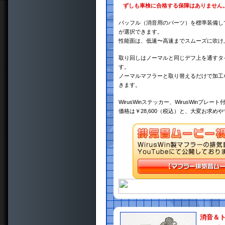
ずしも車検に合格する保障はありません
バッフル（消音用のパーツ）を標準装備し
が選択できます。
性能面は、低速〜高速までスムーズに吹け
取り回しはノーマルと同じデフ上を通すタ
す。
ノーマルマフラーと取り替えるだけで加工
きます。
WirusWinステッカー、WirusWinプレート
価格は￥28,600（税込）と、大変お求め
消音＆