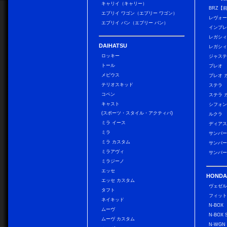
キャリイ（キャリー）
BRZ【
エブリイ ワゴン（エブリー ワゴン）
レヴォ
エブリイ バン（エブリー バン）
インプレ
レガシィ
DAIHATSU
レガシィ
ロッキー
ジャス
トール
プレオ
メビウス
プレオ 
テリオスキッド
ステラ
コペン
ステラ 
キャスト
シフォン
(スポーツ・スタイル・アクティバ)
ルクラ
ミラ イース
ディアス
ミラ
サンバー
ミラ カスタム
サンバー
ミラアヴィ
サンバー
ミラジーノ
エッセ
HONDA
エッセ カスタム
ヴェゼ
タフト
フィッ
ネイキッド
N-BOX
ムーヴ
N-BOX 
ムーヴ カスタム
N-WGN