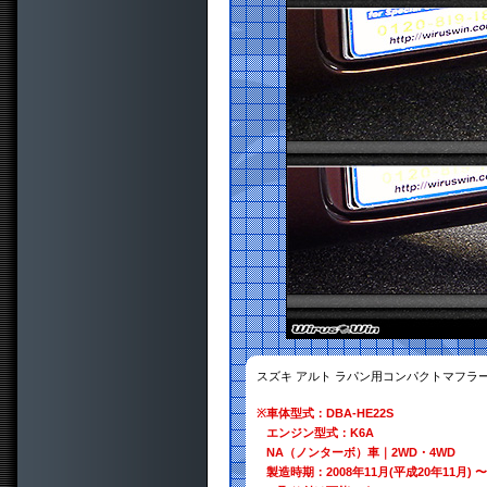
スズキ アルト ラパン用コンパクトマフラ
※
車体型式：DBA-HE22S
エンジン型式：K6A
NA（ノンターボ）車｜2WD・4WD
製造時期：2008年11月(平成20年11月) 〜