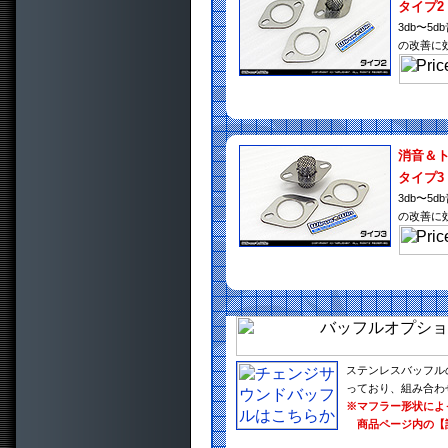
タイプ2
3db〜
の改善に
消音＆
タイプ3
3db〜
の改善に
ステンレスバッフル
っており、組み合わ
※マフラー形状によ
商品ページ内の【