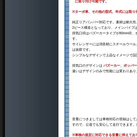
に取り付け可能です。
※
ターボ車、その他の型式、年式には取り
純正リアバンパー対応です。素材は耐久性、
2ピース構造となっており、メインパイプは
排気口径はバズーカータイプが80mm径、
す。
サイレンサーには消音材にスチールウール
は抜群です。
シンプルなデザインで上品なイメージで設
排気口のデザインは
バズーカー
、
ポッパー
違いはデザインのみで性能には変わりあり
音量につきましては車検対応の登録はして
すので、公道でも安心して走行できます。
※
車検の規定に対応できる音量に抑えてお