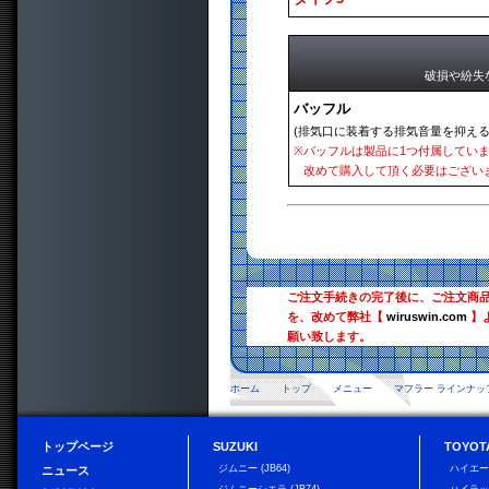
破損や紛失
バッフル
(排気口に装着する排気音量を抑える
※
バッフルは製品に1つ付属してい
改めて購入して頂く必要はござい
ご注文手続きの完了後に、ご注文商
を、改めて弊社【
wiruswin.com
】
願い致します。
ホーム
トップ
メニュー
マフラー ラインナッ
トップページ
SUZUKI
TOYOT
ジムニー (JB64)
ハイエ
ニュース