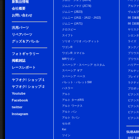
ジムニーシエラ (JB74)
ハイラ
新製品情報
ジムニーノマド (JC74)
アルフ
会社概要
ジムニー (JB23)
ヴェル
お問い合わせ
ジムニー (JA11・JA12・JA22)
86【後
ジムニー (JA71)
86【前
汎用パーツ
クロスビー
ヤリス
リペアパーツ
スイフト
シエン
グッズ＆アパレル
ソリオ・ソリオ バンディット
ライズ
ワゴンR
タンク
ワゴンR スマイル
プリウ
フォトギャラリー
MRワゴン
プリウス
掲載雑誌
スペーシア・スペーシア カスタム
ハリア
レースレポート
スペーシア ギア
アルテ
スペーシア ベース
ブレイ
ヤフオク! ショップ-1
パレット・パレットSW
ラクテ
ヤフオク! ショップ-2
ハスラー
プロボ
Youtube
アルト
ピクシス
Facebook
アルト ターボRS
ピクシス
アルト ワークス
ピクシス
twitter
アルト バン
ピクシス
Instagram
アルト ラパン
ピクシス
セルボ
Kei
SUBAR
ツイン
BRZ【