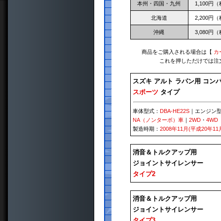
本州・四国・九州
1,100円
北海道
2,200円
沖縄
3,080円
商品をご購入される場合は【
カ
これを押しただけでは注
スズキ アルト ラパン用 コン
スポーツ
タイプ
車体型式：
DBA-HE22S
｜エンジン
NA（ノンターボ）車
｜
2WD
・
4WD
製造時期：
2008年11月(平成20年11
消音＆トルクアップ用
ジョイントサイレンサー
タイプ2
消音＆トルクアップ用
ジョイントサイレンサー
タイプ3